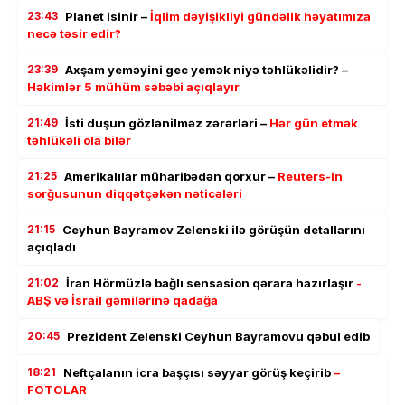
23:43
Planet isinir –
İqlim dəyişikliyi gündəlik həyatımıza
necə təsir edir?
23:39
Axşam yeməyini gec yemək niyə təhlükəlidir? –
Həkimlər 5 mühüm səbəbi açıqlayır
21:49
İsti duşun gözlənilməz zərərləri –
Hər gün etmək
təhlükəli ola bilər
21:25
Amerikalılar müharibədən qorxur –
Reuters-in
sorğusunun diqqətçəkən nəticələri
21:15
Ceyhun Bayramov Zelenski ilə görüşün detallarını
açıqladı
21:02
İran Hörmüzlə bağlı sensasion qərara hazırlaşır
-
ABŞ və İsrail gəmilərinə qadağa
20:45
Prezident Zelenski Ceyhun Bayramovu qəbul edib
18:21
Neftçalanın icra başçısı səyyar görüş keçirib
–
FOTOLAR