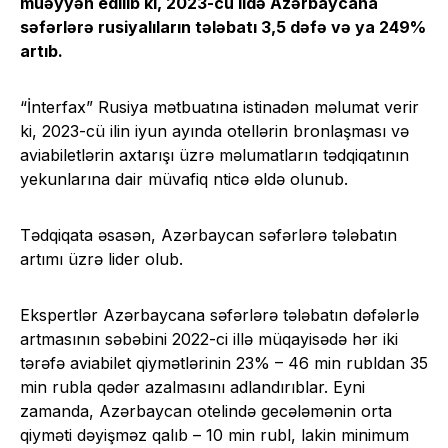
müəyyən edilib ki, 2023-cü ildə Azərbaycana
səfərlərə rusiyalıların tələbatı 3,5 dəfə və ya 249%
artıb.
“İnterfax” Rusiya mətbuatına istinadən məlumat verir
ki, 2023-cü ilin iyun ayında otellərin bronlaşması və
aviabiletlərin axtarışı üzrə məlumatların tədqiqatının
yekunlarına dair müvafiq nticə əldə olunub.
Tədqiqata əsasən, Azərbaycan səfərlərə tələbatın
artımı üzrə lider olub.
Ekspertlər Azərbaycana səfərlərə tələbatın dəfələrlə
artmasının səbəbini 2022-ci illə müqayisədə hər iki
tərəfə aviabilet qiymətlərinin 23% – 46 min rubldan 35
min rubla qədər azalmasını adlandırıblar. Eyni
zamanda, Azərbaycan otelində gecələmənin orta
qiyməti dəyişməz qalıb – 10 min rubl, lakin minimum