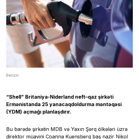
Benzin
“Shell” Britaniya-Niderland neft–qaz şirkəti
Ermənistanda 25 yanacaqdoldurma məntəqəsi
(YDM) açmağı planlaşdırır.
Bu barədə şirkətin MDB və Yaxın Şərq ölkələri üzrə
direktor müavini Coanna Kuensberq baş nazir Nikol