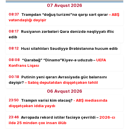
07 Avqust 2026
08:37
Trampdan “doğuş turizmi”nə qarşı sərt qərar
– ABŞ
vətəndaşlığı dəyişir
08:17
Rusiyanın zərbələri Qara dənizdə nəqliyyatı iflic
edib
08:12
Husi silahlıları Səudiyyə Ərəbistanına hucum edib
08:08
“Qarabağ” “Dinamo”Kiyev-ə uduzub –
UEFA
Konfrans Liqası
00:18
Putinin yeni qərarı Avrasiyada güc balansını
dəyişir?
– Sabiq deputatdan diqqətçəkən təhlil
06 Avqust 2026
23:50
Trampın varisi kim olacaq?
- ABŞ mediasında
diqqətçəkən iddia yaydı
23:46
Avropada rekord istilər faciəyə çevrildi –
2026-cı
ildə 25 mindən çox insan ölüb