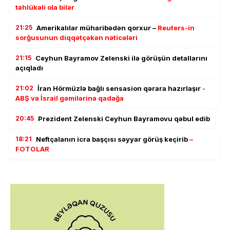
təhlükəli ola bilər
21:25
Amerikalılar müharibədən qorxur –
Reuters-in
sorğusunun diqqətçəkən nəticələri
21:15
Ceyhun Bayramov Zelenski ilə görüşün detallarını
açıqladı
21:02
İran Hörmüzlə bağlı sensasion qərara hazırlaşır
-
ABŞ və İsrail gəmilərinə qadağa
20:45
Prezident Zelenski Ceyhun Bayramovu qəbul edib
18:21
Neftçalanın icra başçısı səyyar görüş keçirib
–
FOTOLAR