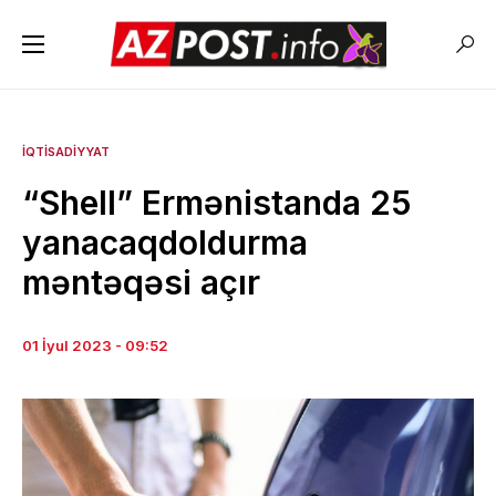
İQTISADIYYAT
“Shell” Ermənistanda 25
yanacaqdoldurma
məntəqəsi açır
01 İyul 2023 - 09:52