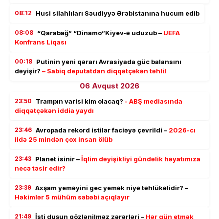
08:12
Husi silahlıları Səudiyyə Ərəbistanına hucum edib
08:08
“Qarabağ” “Dinamo”Kiyev-ə uduzub –
UEFA
Konfrans Liqası
00:18
Putinin yeni qərarı Avrasiyada güc balansını
dəyişir?
– Sabiq deputatdan diqqətçəkən təhlil
06 Avqust 2026
23:50
Trampın varisi kim olacaq?
- ABŞ mediasında
diqqətçəkən iddia yaydı
23:46
Avropada rekord istilər faciəyə çevrildi –
2026-cı
ildə 25 mindən çox insan ölüb
23:43
Planet isinir –
İqlim dəyişikliyi gündəlik həyatımıza
necə təsir edir?
23:39
Axşam yeməyini gec yemək niyə təhlükəlidir? –
Həkimlər 5 mühüm səbəbi açıqlayır
21:49
İsti duşun gözlənilməz zərərləri –
Hər gün etmək