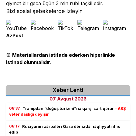
qiymət bir gecə üçün 3 min rubl təşkil edir.
Bizi sosial şəbəkələrdə izləyin
AzPost
©
Materiallardan istifadə edərkən hiperlinklə
istinad olunmalıdır
.
Xəbər Lenti
07 Avqust 2026
08:37
Trampdan “doğuş turizmi”nə qarşı sərt qərar
– ABŞ
vətəndaşlığı dəyişir
08:17
Rusiyanın zərbələri Qara dənizdə nəqliyyatı iflic
edib