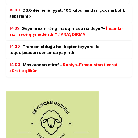
15:00
DSX-dən əməliyyat: 105 kiloqramdan çox narkotik
aşkarlanıb
14:35
Geyiminizin rəngi haqqınızda nə deyir?-
İnsanlar
sizi necə qiymətləndir? / ARAŞDIRMA
14:20
Trampın olduğu helikopter təyyarə ilə
toqquşmadan son anda yayındı
14:00
Moskvadan etiraf –
Rusiya–Ermənistan ticarəti
sürətlə çökür