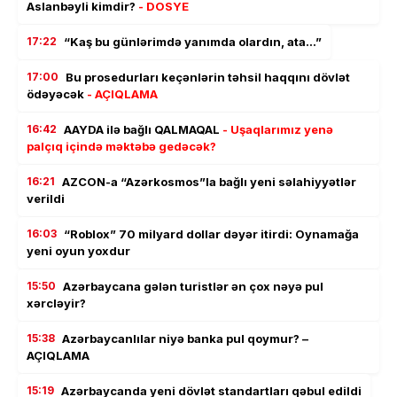
Aslanbəyli kimdir?
- DOSYE
17:22
“Kaş bu günlərimdə yanımda olardın, ata…”
17:00
Bu prosedurları keçənlərin təhsil haqqını dövlət
ödəyəcək
- AÇIQLAMA
16:42
AAYDA ilə bağlı QALMAQAL
- Uşaqlarımız yenə
palçıq içində məktəbə gedəcək?
16:21
AZCON-a “Azərkosmos”la bağlı yeni səlahiyyətlər
verildi
16:03
“Roblox” 70 milyard dollar dəyər itirdi: Oynamağa
yeni oyun yoxdur
15:50
Azərbaycana gələn turistlər ən çox nəyə pul
xərcləyir?
15:38
Azərbaycanlılar niyə banka pul qoymur? –
AÇIQLAMA
15:19
Azərbaycanda yeni dövlət standartları qəbul edildi