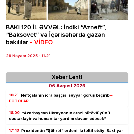
BAKI 120 İL ƏVVƏL: İndiki “Azneft”,
“Baksovet” və İçərişəhərdə gəzən
bakılılar
- VİDEO
29 Noyabr 2025 - 11:21
Xəbər Lenti
06 Avqust 2026
18:21
Neftçalanın icra başçısı səyyar görüş keçirib
–
FOTOLAR
18:00
“Azərbaycan Ukraynanın ərazi bütövlüyünü
dəstəkləyir və humanitar yardım davam edəcək”
17:43
Prezidentin “Şöhrət” ordeni ilə təltif etdiyi Bəxtiyar