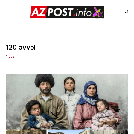
120 əvvəl
1 yazı