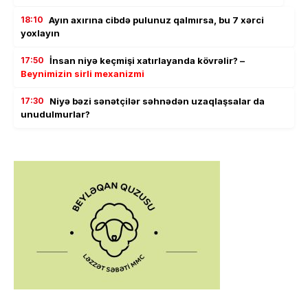
18:10
Ayın axırına cibdə pulunuz qalmırsa, bu 7 xərci
yoxlayın
17:50
İnsan niyə keçmişi xatırlayanda kövrəlir? –
Beynimizin sirli mexanizmi
17:30
Niyə bəzi sənətçilər səhnədən uzaqlaşsalar da
unudulmurlar?