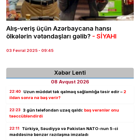
Alış-veriş üçün Azərbaycana hansı
ölkələrin vətəndaşları gəlib?
- SİYAHI
03 Fevral 2025 - 09:45
Xəbər Lenti
08 Avqust 2026
22:40
Uzun müddət tək qalmaq sağlamlığa təsir edir –
2
ildən sonra nə baş verir?
22:23
3 gün telefondan uzaq qaldı:
baş verənlər onu
təəccübləndirdi
22:11
Türkiyə, Səudiyyə və Pakistan NATO-nun 5-ci
maddəsinə bənzər razılaşma imzaladı