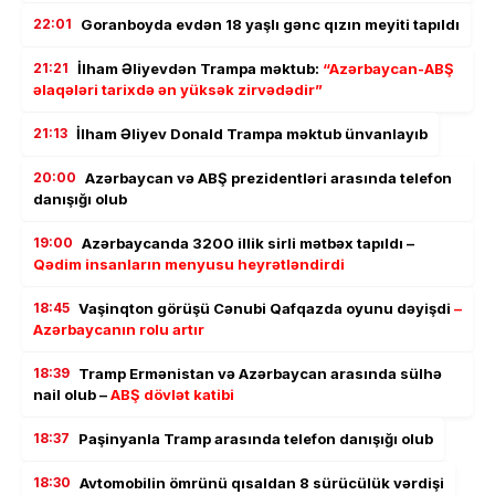
22:01
Goranboyda evdən 18 yaşlı gənc qızın meyiti tapıldı
21:21
İlham Əliyevdən Trampa məktub:
“Azərbaycan-ABŞ
əlaqələri tarixdə ən yüksək zirvədədir”
21:13
İlham Əliyev Donald Trampa məktub ünvanlayıb
20:00
Azərbaycan və ABŞ prezidentləri arasında telefon
danışığı olub
19:00
Azərbaycanda 3200 illik sirli mətbəx tapıldı –
Qədim insanların menyusu heyrətləndirdi
18:45
Vaşinqton görüşü Cənubi Qafqazda oyunu dəyişdi
–
Azərbaycanın rolu artır
18:39
Tramp Ermənistan və Azərbaycan arasında sülhə
nail olub –
ABŞ dövlət katibi
18:37
Paşinyanla Tramp arasında telefon danışığı olub
18:30
Avtomobilin ömrünü qısaldan 8 sürücülük vərdişi