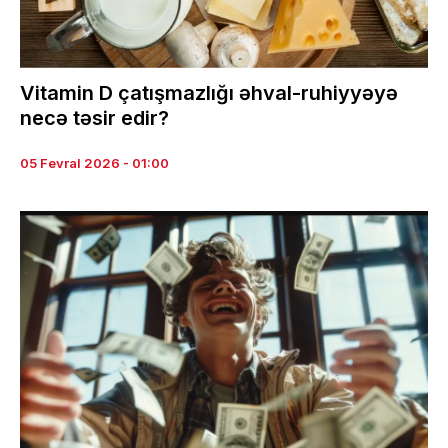
Vitamin D çatışmazlığı əhval-ruhiyyəyə
necə təsir edir?
05 Fevral 2026 - 01:00