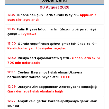
Xəbər Lenti
06 Avqust 2026
13:30
iPhone nə üçün illərlə sürətli işləyir? –
Apple-ın 7
əsas sirri açıqlandı
13:15
Putin Kiyevə hücumlarla nüfuzunu bərpa etməyə
çalışır –
Sky News
13:00
Gündə neçə fincan qəhvə içmək təhlükəsizdir? –
Kardioloqlar yeni tövsiyələri açıqladı
12:40
Rusiya sərt qaydalar tətbiq etdi –
Əcnəbilərin axını
700 min nəfər azaldı
12:30
Ceyhun Bayramov həlak olmuş Ukrayna
hərbçilərinin xatirəsini yad etdi
-FOTO
12:26
Ukrayna XİN başçısından Azərbaycana başsağlığı
–
Qara dənizdə həlak olanlarla bağlı
12:22
Arayik və digərləri barədə apellyasiya qərarı elan
olundu