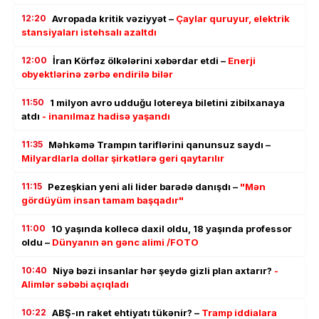
12:20
Avropada kritik vəziyyət –
Çaylar quruyur, elektrik
stansiyaları istehsalı azaltdı
12:00
İran Körfəz ölkələrini xəbərdar etdi –
Enerji
obyektlərinə zərbə endirilə bilər
11:50
1 milyon avro udduğu lotereya biletini zibilxanaya
atdı
- inanılmaz hadisə yaşandı
11:35
Məhkəmə Trampın tariflərini qanunsuz saydı –
Milyardlarla dollar şirkətlərə geri qaytarılır
11:15
Pezeşkian yeni ali lider barədə danışdı –
"Mən
gördüyüm insan tamam başqadır"
11:00
10 yaşında kollecə daxil oldu, 18 yaşında professor
oldu –
Dünyanın ən gənc alimi /FOTO
10:40
Niyə bəzi insanlar hər şeydə gizli plan axtarır?
-
Alimlər səbəbi açıqladı
10:22
ABŞ-ın raket ehtiyatı tükənir? –
Tramp iddialara