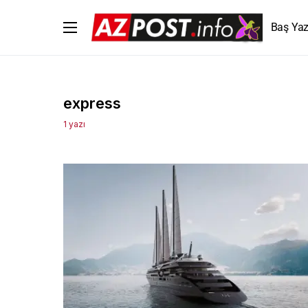
Baş Yaz
express
1 yazı