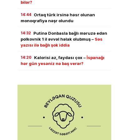
bilər?
14:44
Ortaq türk irsinə həsr olunan
monoqrafiya nəşr olundu
14:32
Putinə Donbasla bağlı məruzə edən
polkovnik 1 il əvvəl həlak olubmuş –
Səs
yazısı ilə bağlı şok iddia
14:20
Kalorisi az, faydası çox –
İspanağı
hər gün yesəniz nə baş verər?