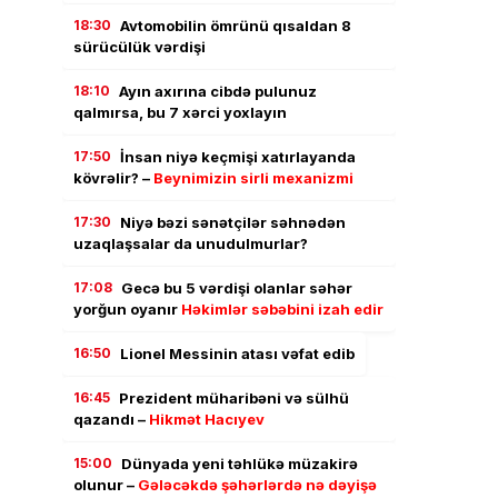
18:30
Avtomobilin ömrünü qısaldan 8
sürücülük vərdişi
18:10
Ayın axırına cibdə pulunuz
qalmırsa, bu 7 xərci yoxlayın
17:50
İnsan niyə keçmişi xatırlayanda
kövrəlir? –
Beynimizin sirli mexanizmi
17:30
Niyə bəzi sənətçilər səhnədən
uzaqlaşsalar da unudulmurlar?
17:08
Gecə bu 5 vərdişi olanlar səhər
yorğun oyanır
Həkimlər səbəbini izah edir
16:50
Lionel Messinin atası vəfat edib
16:45
Prezident müharibəni və sülhü
qazandı –
Hikmət Hacıyev
15:00
Dünyada yeni təhlükə müzakirə
olunur –
Gələcəkdə şəhərlərdə nə dəyişə