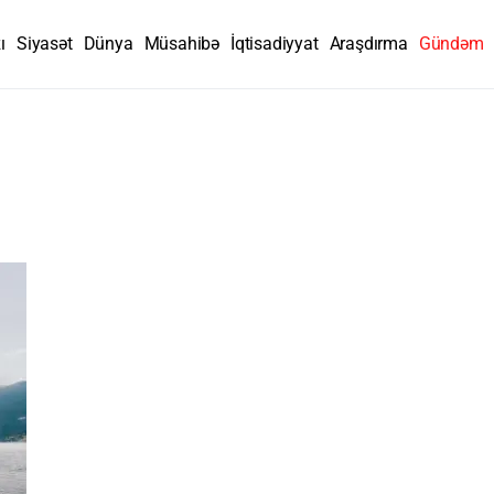
ı
Siyasət
Dünya
Müsahibə
İqtisadiyyat
Araşdırma
Gündəm