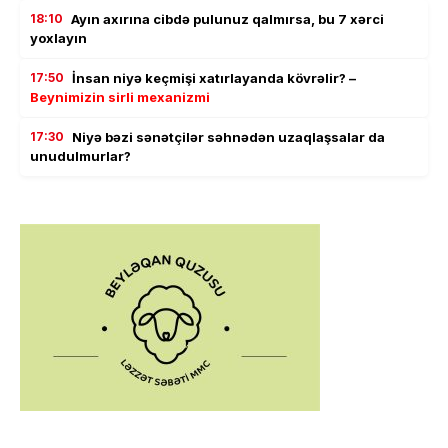
18:10
Ayın axırına cibdə pulunuz qalmırsa, bu 7 xərci
yoxlayın
17:50
İnsan niyə keçmişi xatırlayanda kövrəlir? –
Beynimizin sirli mexanizmi
17:30
Niyə bəzi sənətçilər səhnədən uzaqlaşsalar da
unudulmurlar?