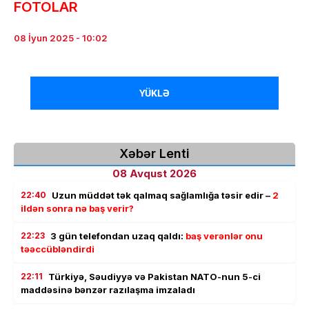
FOTOLAR
08 İyun 2025 - 10:02
YÜKLƏ
Xəbər Lenti
08 Avqust 2026
22:40
Uzun müddət tək qalmaq sağlamlığa təsir edir –
2
ildən sonra nə baş verir?
22:23
3 gün telefondan uzaq qaldı:
baş verənlər onu
təəccübləndirdi
22:11
Türkiyə, Səudiyyə və Pakistan NATO-nun 5-ci
maddəsinə bənzər razılaşma imzaladı