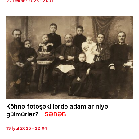
22 Dekabr 2025 - 21:01
Köhnə fotoşəkillərdə adamlar niyə
gülmürlər? –
SƏBƏB
13 İyul 2025 - 22:04