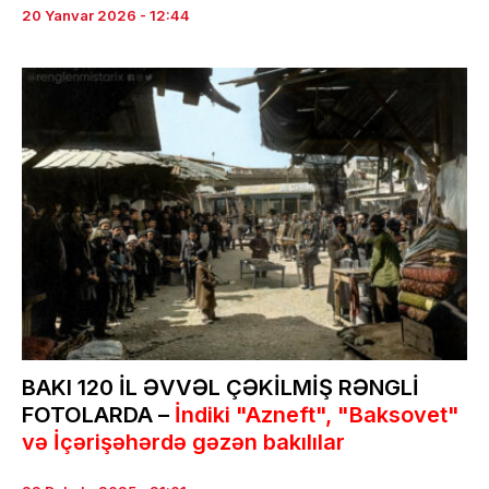
20 Yanvar 2026 - 12:44
BAKI 120 İL ƏVVƏL ÇƏKİLMİŞ RƏNGLİ
FOTOLARDA –
İndiki "Azneft", "Baksovet"
və İçərişəhərdə gəzən bakılılar