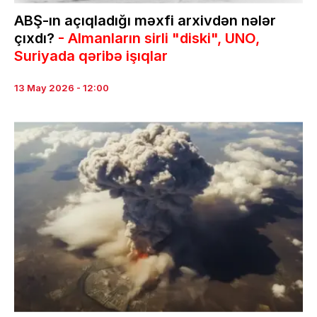
ABŞ-ın açıqladığı məxfi arxivdən nələr
çıxdı?
- Almanların sirli "diski", UNO,
Suriyada qəribə işıqlar
13 May 2026 - 12:00