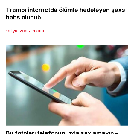
Trampı internetdə ölümlə hədələyən şəxs
həbs olunub
12 İyul 2025 - 17:00
Bu fotoları telefonunuzda saxlamayın –