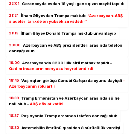
22:01
Goranboyda evdən 18 yaşlı gənc qızın meyiti tapıldı
21:21
İlham Əliyevdən Trampa məktub:
“Azərbaycan-ABŞ
əlaqələri tarixdə ən yüksək zirvədədir”
21:13
İlham Əliyev Donald Trampa məktub ünvanlayıb
20:00
Azərbaycan və ABŞ prezidentləri arasında telefon
danışığı olub
19:00
Azərbaycanda 3200 illik sirli mətbəx tapıldı –
Qədim insanların menyusu heyrətləndirdi
18:45
Vaşinqton görüşü Cənubi Qafqazda oyunu dəyişdi
–
Azərbaycanın rolu artır
18:39
Tramp Ermənistan və Azərbaycan arasında sülhə
nail olub –
ABŞ dövlət katibi
18:37
Paşinyanla Tramp arasında telefon danışığı olub
18:30
Avtomobilin ömrünü qısaldan 8 sürücülük vərdişi