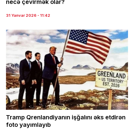
necə çevirmək olar?
31 Yanvar 2026 - 11:42
Tramp Qrenlandiyanın işğalını əks etdirən
foto yayımlayıb