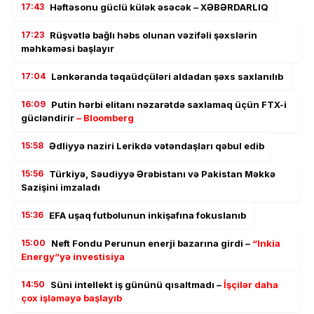
17:43
Həftəsonu güclü külək əsəcək – XƏBƏRDARLIQ
17:23
Rüşvətlə bağlı həbs olunan vəzifəli şəxslərin
məhkəməsi başlayır
17:04
Lənkəranda təqaüdçüləri aldadan şəxs saxlanılıb
16:09
Putin hərbi elitanı nəzarətdə saxlamaq üçün FTX-i
gücləndirir
– Bloomberg
15:58
Ədliyyə naziri Lerikdə vətəndaşları qəbul edib
15:56
Türkiyə, Səudiyyə Ərəbistanı və Pakistan Məkkə
Sazişini imzaladı
15:36
EFA uşaq futbolunun inkişafına fokuslanıb
15:00
Neft Fondu Perunun enerji bazarına girdi –
“Inkia
Energy”yə investisiya
14:50
Süni intellekt iş gününü qısaltmadı –
İşçilər daha
çox işləməyə başlayıb