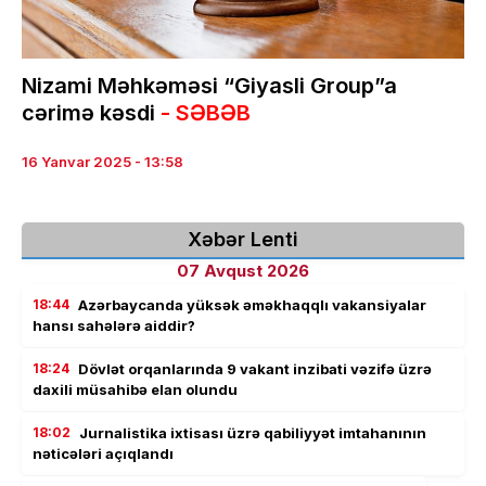
Nizami Məhkəməsi “Giyasli Group”a
cərimə kəsdi
- SƏBƏB
16 Yanvar 2025 - 13:58
Xəbər Lenti
07 Avqust 2026
18:44
Azərbaycanda yüksək əməkhaqqlı vakansiyalar
hansı sahələrə aiddir?
18:24
Dövlət orqanlarında 9 vakant inzibati vəzifə üzrə
daxili müsahibə elan olundu
18:02
Jurnalistika ixtisası üzrə qabiliyyət imtahanının
nəticələri açıqlandı