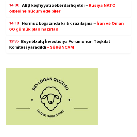
14:30
ABŞ kəşfiyyatı xəbərdarlıq etdi –
Rusiya NATO
ölkəsinə hücum edə bilər
14:10
Hörmüz boğazında kritik razılaşma –
İran və Oman
60 günlük plan hazırladı
13:35
Beynəlxalq İnvestisiya Forumunun Təşkilat
Komitəsi yaradıldı
- SƏRƏNCAM