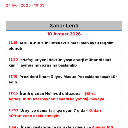
24 İyun 2025 - 10:09
Xəbər Lenti
10 Avqust 2026
11:35
ADSEA-nın süni intellekt siması olan Aysu təqdim
olunub
11:20
“Neftçilər yeni dövrün yaşıl enerji mühəndisləri
kimi” layihəsinin icrasına başlanılıb
11:16
Prezident İlham Əliyev Məsud Pezeşkiana təşəkkür
edib
11:05
İranlı qızdan Hollivud ulduzuna –
Şöhrə
Ağdaşlunun Azərbaycan soyadı ilə yazdığı hekayə
10:53
Ürəyi və damarları qoruyan 7 qida –
Onları
süfrənizdən əskik etməyin
10:42
İnsan yaşlandıqca xarakteri dəyişir –
Alimlər 166