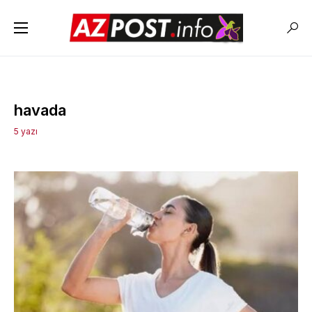
havada
5 yazı