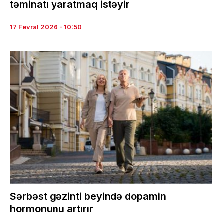
təminatı yaratmaq istəyir
17 Fevral 2026 - 10:50
Sərbəst gəzinti beyində dopamin
hormonunu artırır