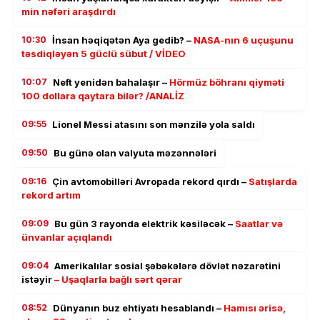
min nəfəri araşdırdı
10:30
İnsan həqiqətən Aya gedib? –
NASA-nın 6 uçuşunu
təsdiqləyən 5 güclü sübut / VİDEO
10:07
Neft yenidən bahalaşır –
Hörmüz böhranı qiyməti
100 dollara qaytara bilər? /ANALİZ
09:55
Lionel Messi atasını son mənzilə yola saldı
09:50
Bu günə olan valyuta məzənnələri
09:16
Çin avtomobilləri Avropada rekord qırdı –
Satışlarda
rekord artım
09:09
Bu gün 3 rayonda elektrik kəsiləcək –
Saatlar və
ünvanlar açıqlandı
09:04
Amerikalılar sosial şəbəkələrə dövlət nəzarətini
istəyir
– Uşaqlarla bağlı sərt qərar
08:52
Dünyanın buz ehtiyatı hesablandı –
Hamısı ərisə,