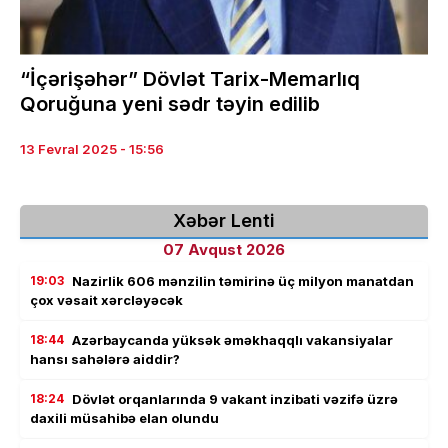
“İçərişəhər” Dövlət Tarix-Memarlıq
Qoruğuna yeni sədr təyin edilib
13 Fevral 2025 - 15:56
Xəbər Lenti
07 Avqust 2026
19:03
Nazirlik 606 mənzilin təmirinə üç milyon manatdan
çox vəsait xərcləyəcək
18:44
Azərbaycanda yüksək əməkhaqqlı vakansiyalar
hansı sahələrə aiddir?
18:24
Dövlət orqanlarında 9 vakant inzibati vəzifə üzrə
daxili müsahibə elan olundu