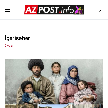
İçərişəhər
2 yazı