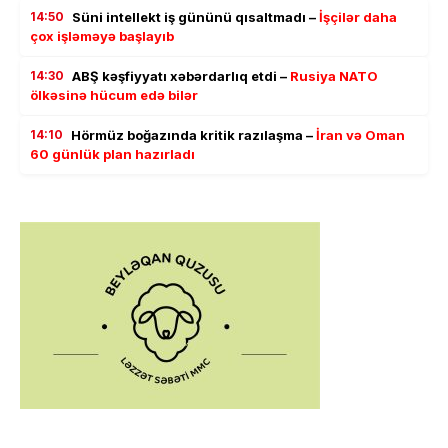
14:50
Süni intellekt iş gününü qısaltmadı –
İşçilər daha
çox işləməyə başlayıb
14:30
ABŞ kəşfiyyatı xəbərdarlıq etdi –
Rusiya NATO
ölkəsinə hücum edə bilər
14:10
Hörmüz boğazında kritik razılaşma –
İran və Oman
60 günlük plan hazırladı