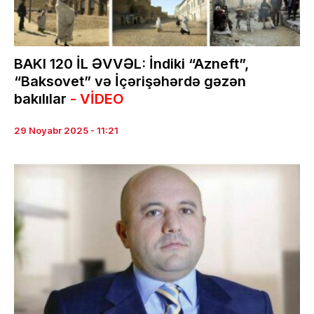
BAKI 120 İL ƏVVƏL: İndiki “Azneft”,
“Baksovet” və İçərişəhərdə gəzən
bakılılar
- VİDEO
29 Noyabr 2025 - 11:21