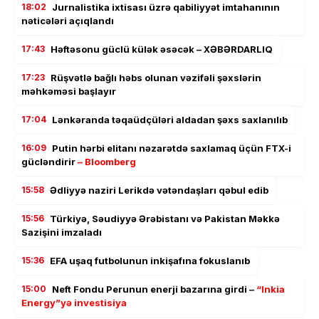
18:02
Jurnalistika ixtisası üzrə qabiliyyət imtahanının
nəticələri açıqlandı
17:43
Həftəsonu güclü külək əsəcək – XƏBƏRDARLIQ
17:23
Rüşvətlə bağlı həbs olunan vəzifəli şəxslərin
məhkəməsi başlayır
17:04
Lənkəranda təqaüdçüləri aldadan şəxs saxlanılıb
16:09
Putin hərbi elitanı nəzarətdə saxlamaq üçün FTX-i
gücləndirir
– Bloomberg
15:58
Ədliyyə naziri Lerikdə vətəndaşları qəbul edib
15:56
Türkiyə, Səudiyyə Ərəbistanı və Pakistan Məkkə
Sazişini imzaladı
15:36
EFA uşaq futbolunun inkişafına fokuslanıb
15:00
Neft Fondu Perunun enerji bazarına girdi –
“Inkia
Energy”yə investisiya