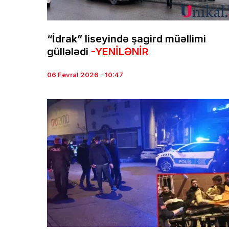
“İdrak” liseyində şagird müəllimi
güllələdi
-YENİLƏNİR
06 Fevral 2026 - 10:47