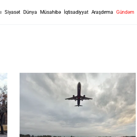
ı
Siyasət
Dünya
Müsahibə
İqtisadiyyat
Araşdırma
Gündəm