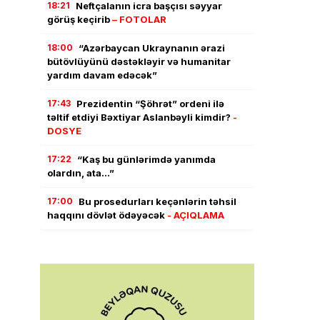
18:21
Neftçalanın icra başçısı səyyar
görüş keçirib
– FOTOLAR
18:00
“Azərbaycan Ukraynanın ərazi
bütövlüyünü dəstəkləyir və humanitar
yardım davam edəcək”
17:43
Prezidentin “Şöhrət” ordeni ilə
təltif etdiyi Bəxtiyar Aslanbəyli kimdir?
-
DOSYE
17:22
“Kaş bu günlərimdə yanımda
olardın, ata…”
17:00
Bu prosedurları keçənlərin təhsil
haqqını dövlət ödəyəcək
- AÇIQLAMA