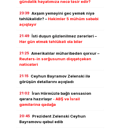
gündəlik həyatımıza necə təsir edir?
23:39
Axşam yeməyini gec yemək niyə
təhlükəlidir? –
Həkimlər 5 mühüm səbəbi
açıqlayır
21:49
İsti duşun gözlənilməz zərərləri –
Hər gün etmək təhlükəli ola bilər
21:25
Amerikalılar müharibədən qorxur –
Reuters-in sorğusunun diqqətçəkən
nəticələri
21:15
Ceyhun Bayramov Zelenski ilə
görüşün detallarını açıqladı
21:02
İran Hörmüzlə bağlı sensasion
qərara hazırlaşır
- ABŞ və İsrail
gəmilərinə qadağa
20:45
Prezident Zelenski Ceyhun
Bayramovu qəbul edib