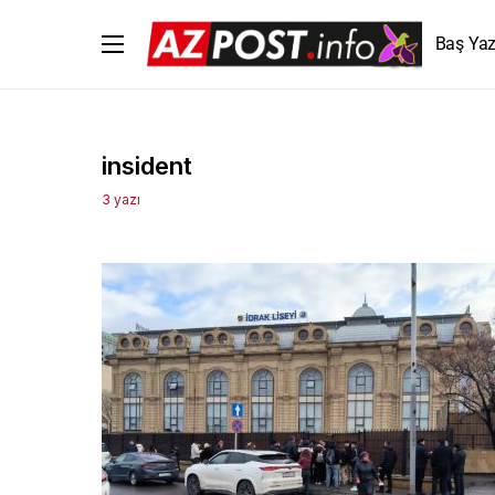
Baş Yaz
insident
3 yazı