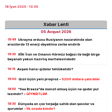
18 İyun 2025 - 13:35
Xəbər Lenti
05 Avqust 2026
19:49
Ukrayna ordusu Rusiyanın nəzarətində olan
ərazilərdə 13 enerji obyektinə zərbə endirib
19:30
XİN: İran və Omanın Hörmüz boğazı ilə bağlı birgə
bəyanatı yekun hazırlıq mərhələsindədir
19:15
Axşam hansı qidalar təhlükəlidir?
19:00
Qızıl üçün yeni proqnoz –
5200 dollara çata bilər
18:50
“Sea Breeze”də mənzil almaq üçün nə qədər pul
lazımdır? –
QİYMƏTLƏR
18:30
Dünyada ən çox torpağa sahib olan şəxslər və
qurumlar
– İlk sırada kimdir?