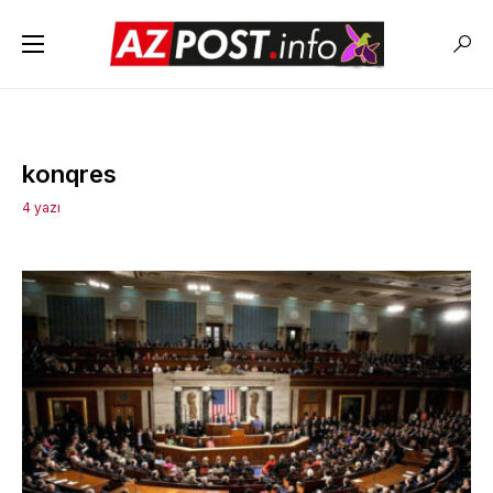
konqres
4 yazı