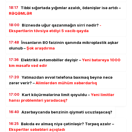
18:17
Tibbi sığortada yığımlar azaldı, ödənişlər isə artdı –
RƏQƏMLƏR
18:00
Biznesdə uğur qazanmağın sirri nədir?
-
Ekspertlərin tövsiyə etdiyi 5 vacib qayda
17:48
İnsanların 80 faizinin qanında mikroplastik aşkar
olunub –
Şok araşdırma
17:36
Elektrikli avtomobillər dəyişir –
Yeni batareya 1000
km məsafə vəd edir
17:20
Yatmazdan əvvəl telefona baxmaq beynə necə
zərər verir? –
Alimlərdən mühüm xəbərdarlıq
17:00
Kart köçürmələrinə limit qoyuldu –
Yeni limitlər
hansı problemləri yaradacaq?
16:40
Azərbaycanda benzinin qiyməti ucuzlaşacaq?
16:25
Bakıda ev almaq niyə çətinləşir? Torpaq azalır –
Ekspertlər səbəbləri açıqladı