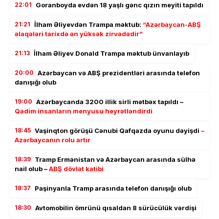
22:01
Goranboyda evdən 18 yaşlı gənc qızın meyiti tapıldı
21:21
İlham Əliyevdən Trampa məktub:
“Azərbaycan-ABŞ
əlaqələri tarixdə ən yüksək zirvədədir”
21:13
İlham Əliyev Donald Trampa məktub ünvanlayıb
20:00
Azərbaycan və ABŞ prezidentləri arasında telefon
danışığı olub
19:00
Azərbaycanda 3200 illik sirli mətbəx tapıldı –
Qədim insanların menyusu heyrətləndirdi
18:45
Vaşinqton görüşü Cənubi Qafqazda oyunu dəyişdi
–
Azərbaycanın rolu artır
18:39
Tramp Ermənistan və Azərbaycan arasında sülhə
nail olub –
ABŞ dövlət katibi
18:37
Paşinyanla Tramp arasında telefon danışığı olub
18:30
Avtomobilin ömrünü qısaldan 8 sürücülük vərdişi