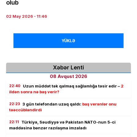
olub
02 May 2026 - 11:46
YÜKLƏ
Xəbər Lenti
08 Avqust 2026
22:40
Uzun müddət tək qalmaq sağlamlığa təsir edir –
2
ildən sonra nə baş verir?
22:23
3 gün telefondan uzaq qaldı:
baş verənlər onu
təəccübləndirdi
22:11
Türkiyə, Səudiyyə və Pakistan NATO-nun 5-ci
maddəsinə bənzər razılaşma imzaladı