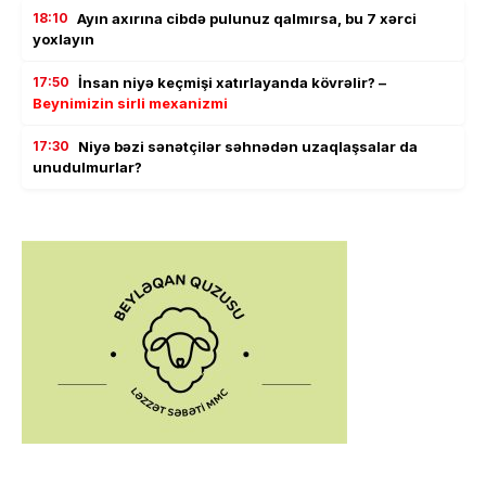
18:10
Ayın axırına cibdə pulunuz qalmırsa, bu 7 xərci
yoxlayın
17:50
İnsan niyə keçmişi xatırlayanda kövrəlir? –
Beynimizin sirli mexanizmi
17:30
Niyə bəzi sənətçilər səhnədən uzaqlaşsalar da
unudulmurlar?