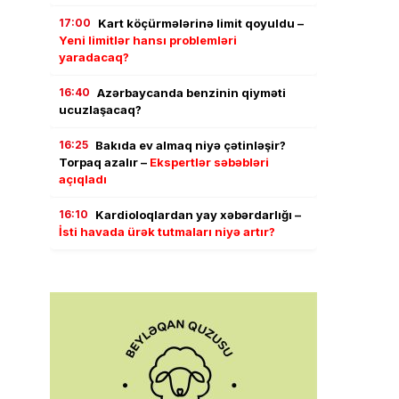
17:00
Kart köçürmələrinə limit qoyuldu –
Yeni limitlər hansı problemləri
yaradacaq?
16:40
Azərbaycanda benzinin qiyməti
ucuzlaşacaq?
16:25
Bakıda ev almaq niyə çətinləşir?
Torpaq azalır –
Ekspertlər səbəbləri
açıqladı
16:10
Kardioloqlardan yay xəbərdarlığı –
İsti havada ürək tutmaları niyə artır?