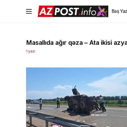
Baş Yaz
Masallıda ağır qəza – Ata ikisi azyaş
1 yazı