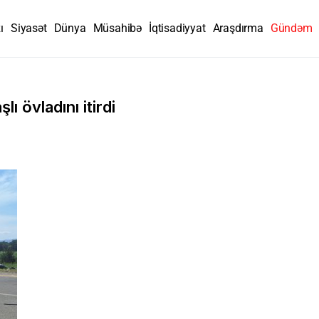
ı
Siyasət
Dünya
Müsahibə
İqtisadiyyat
Araşdırma
Gündəm
lı övladını itirdi