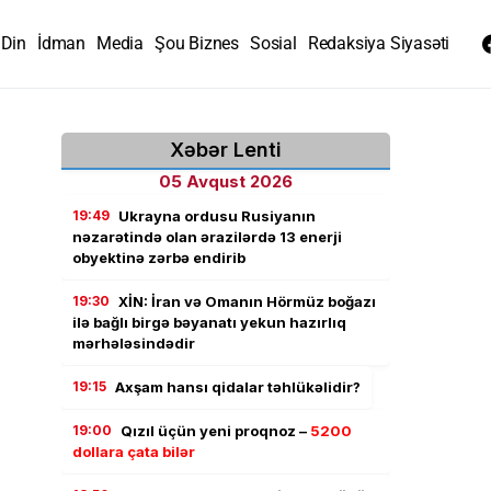
Din
İdman
Media
Şou Biznes
Sosial
Redaksiya Siyasəti
Xəbər Lenti
05 Avqust 2026
19:49
Ukrayna ordusu Rusiyanın
nəzarətində olan ərazilərdə 13 enerji
obyektinə zərbə endirib
19:30
XİN: İran və Omanın Hörmüz boğazı
ilə bağlı birgə bəyanatı yekun hazırlıq
mərhələsindədir
19:15
Axşam hansı qidalar təhlükəlidir?
19:00
Qızıl üçün yeni proqnoz –
5200
dollara çata bilər