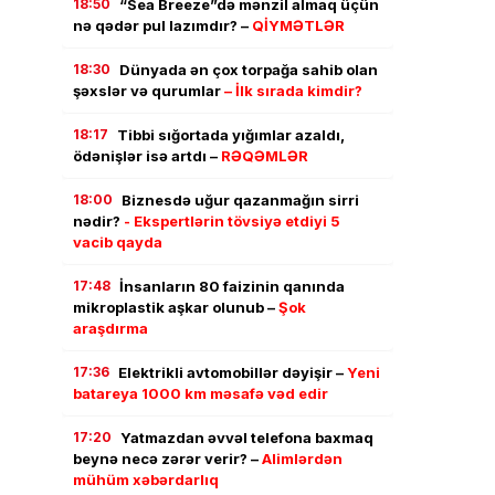
18:50
“Sea Breeze”də mənzil almaq üçün
nə qədər pul lazımdır? –
QİYMƏTLƏR
18:30
Dünyada ən çox torpağa sahib olan
şəxslər və qurumlar
– İlk sırada kimdir?
18:17
Tibbi sığortada yığımlar azaldı,
ödənişlər isə artdı –
RƏQƏMLƏR
18:00
Biznesdə uğur qazanmağın sirri
nədir?
- Ekspertlərin tövsiyə etdiyi 5
vacib qayda
17:48
İnsanların 80 faizinin qanında
mikroplastik aşkar olunub –
Şok
araşdırma
17:36
Elektrikli avtomobillər dəyişir –
Yeni
batareya 1000 km məsafə vəd edir
17:20
Yatmazdan əvvəl telefona baxmaq
beynə necə zərər verir? –
Alimlərdən
mühüm xəbərdarlıq