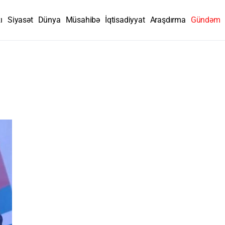
ı
Siyasət
Dünya
Müsahibə
İqtisadiyyat
Araşdırma
Gündəm