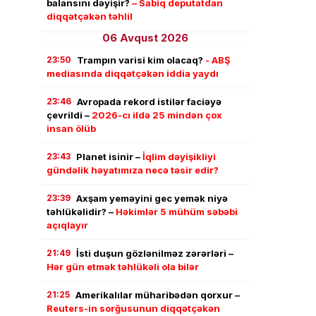
balansını dəyişir?
– Sabiq deputatdan
diqqətçəkən təhlil
06 Avqust 2026
23:50
Trampın varisi kim olacaq?
- ABŞ
mediasında diqqətçəkən iddia yaydı
23:46
Avropada rekord istilər faciəyə
çevrildi –
2026-cı ildə 25 mindən çox
insan ölüb
23:43
Planet isinir –
İqlim dəyişikliyi
gündəlik həyatımıza necə təsir edir?
23:39
Axşam yeməyini gec yemək niyə
təhlükəlidir? –
Həkimlər 5 mühüm səbəbi
açıqlayır
21:49
İsti duşun gözlənilməz zərərləri –
Hər gün etmək təhlükəli ola bilər
21:25
Amerikalılar müharibədən qorxur –
Reuters-in sorğusunun diqqətçəkən