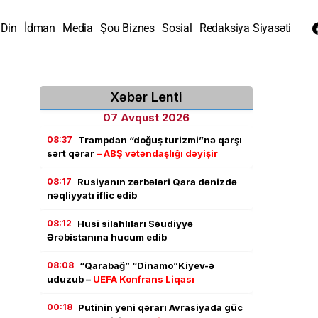
Din
İdman
Media
Şou Biznes
Sosial
Redaksiya Siyasəti
Xəbər Lenti
07 Avqust 2026
08:37
Trampdan “doğuş turizmi”nə qarşı
sərt qərar
– ABŞ vətəndaşlığı dəyişir
08:17
Rusiyanın zərbələri Qara dənizdə
nəqliyyatı iflic edib
08:12
Husi silahlıları Səudiyyə
Ərəbistanına hucum edib
08:08
“Qarabağ” “Dinamo”Kiyev-ə
uduzub –
UEFA Konfrans Liqası
00:18
Putinin yeni qərarı Avrasiyada güc