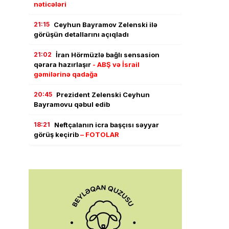
nəticələri
21:15
Ceyhun Bayramov Zelenski ilə
görüşün detallarını açıqladı
21:02
İran Hörmüzlə bağlı sensasion
qərara hazırlaşır
- ABŞ və İsrail
gəmilərinə qadağa
20:45
Prezident Zelenski Ceyhun
Bayramovu qəbul edib
18:21
Neftçalanın icra başçısı səyyar
görüş keçirib
– FOTOLAR