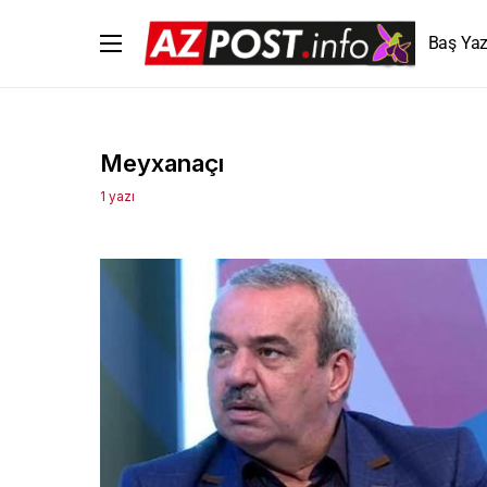
Baş Yaz
Meyxanaçı
1 yazı