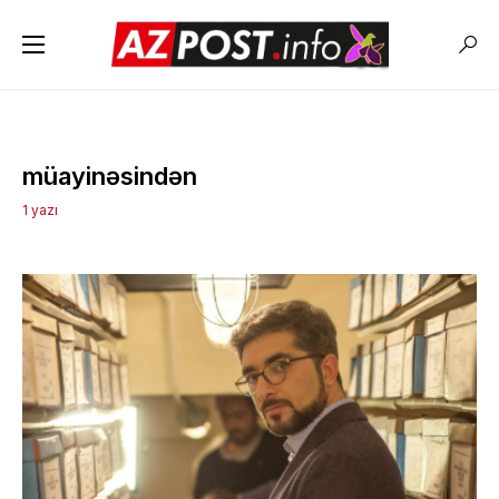
müayinəsindən
1 yazı