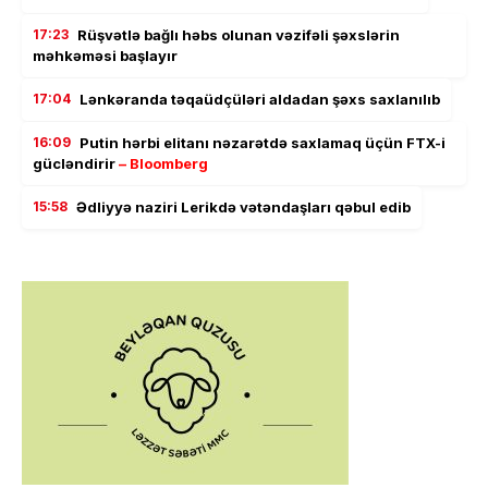
17:23
Rüşvətlə bağlı həbs olunan vəzifəli şəxslərin
məhkəməsi başlayır
17:04
Lənkəranda təqaüdçüləri aldadan şəxs saxlanılıb
16:09
Putin hərbi elitanı nəzarətdə saxlamaq üçün FTX-i
gücləndirir
– Bloomberg
15:58
Ədliyyə naziri Lerikdə vətəndaşları qəbul edib