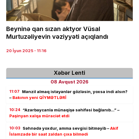
Beyninə qan sızan aktyor Vüsal
Murtuzəliyevin vəziyyəti açıqlandı
20 İyun 2025 - 11:16
Xəbər Lenti
08 Avqust 2026
11:07
Mənzil almaq istəyənlər gözləsin, yoxsa indi alsın?
–
Bakının yeni QİYMƏTLƏRİ
10:24
“Azərbaycanla münaqişə səhifəsi bağlanıb…” –
Paşinyan xalqa müraciət etdi
10:03
Səhnədə yoxdur, amma sevgisi bitməyib –
Akif
İslamzadə bir saat zaldan çıxa bilmədi