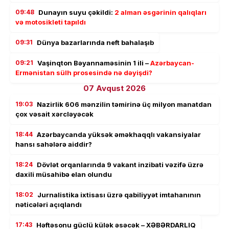
09:48
Dunayın suyu çəkildi:
2 alman əsgərinin qalıqları
və motosikleti tapıldı
09:31
Dünya bazarlarında neft bahalaşıb
09:21
Vaşinqton Bəyannaməsinin 1 ili –
Azərbaycan-
Ermənistan sülh prosesində nə dəyişdi?
07 Avqust 2026
19:03
Nazirlik 606 mənzilin təmirinə üç milyon manatdan
çox vəsait xərcləyəcək
18:44
Azərbaycanda yüksək əməkhaqqlı vakansiyalar
hansı sahələrə aiddir?
18:24
Dövlət orqanlarında 9 vakant inzibati vəzifə üzrə
daxili müsahibə elan olundu
18:02
Jurnalistika ixtisası üzrə qabiliyyət imtahanının
nəticələri açıqlandı
17:43
Həftəsonu güclü külək əsəcək – XƏBƏRDARLIQ