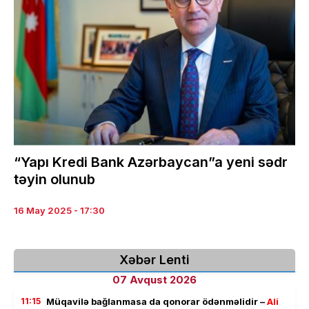
“Yapı Kredi Bank Azərbaycan”a yeni sədr
təyin olunub
16 May 2025 - 17:30
Xəbər Lenti
07 Avqust 2026
11:15
Müqavilə bağlanmasa da qonorar ödənməlidir –
Ali