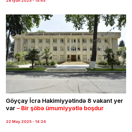
28 İyun 2025 - 15:45
Göyçay İcra Hakimiyyətində 8 vakant yer
var
– Bir şöbə ümumiyyətlə boşdur
22 May 2025 - 14:24