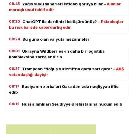
09:45
Yağış suyu şəhərləri istidən qoruya bilər –
Alimlər
maraqlı üsul təklif edir
09:30
ChatGPT ilə dərdinizi bölüşürsünüz? –
Psixoloqlar
bu risk barədə xəbərdarlıq edir
09:24
Bu günə olan valyuta məzənnələri
09:01
Ukrayna Wildberries-in daha bir logistika
kompleksinə zərbə endirib
08:37
Trampdan “doğuş turizmi”nə qarşı sərt qərar
– ABŞ
vətəndaşlığı dəyişir
08:17
Rusiyanın zərbələri Qara dənizdə nəqliyyatı iflic
edib
08:12
Husi silahlıları Səudiyyə Ərəbistanına hucum edib