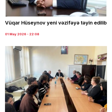
Vüqar Hüseynov yeni vəzifəyə təyin edilib
01 May 2026 - 22:08