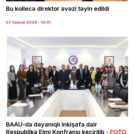
Bu kollecə direktor əvəzi təyin edildi
07 Yanvar 2026 - 10:01
BAAU-da dayanıqlı inkişafa dair
Respublika Elmi Konfransı keçirilib
- FOTO