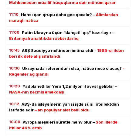
Məhkəmədən müəllif hüquqlarına dair mühüm qərar
11:10
Hansı qan qrupu daha gec qocalır? –
Alimlərdən
maraqlı nəticə
11:00
Putin Ukrayna üçün “dəhşətli qış” hazırlayır –
Britaniyalı analitikdən xəbərdarlıq
10:45
ABŞ Səudiyyə neftindən imtina etdi –
1985-ci ildən
bəri ilk dəfə alış sıfırlandı
10:30
Ukraynada referendum olsa, nəticə necə olacaq?
-
Rəqəmlər açıqlandı
10:20
Yadplanetlilər Yerə 1,2 milyon il əvvəl gəliblər –
NASA-nın keçmiş əməkdaşı
10:12
ABŞ-da işləyənlərin yarısı işdə süni intellektdən
istifadə edir
– ən populyar alət bəlli oldu
10:00
Avropa meşələri sürətlə məhv olur –
Son illərdə
itkilər 46% artıb