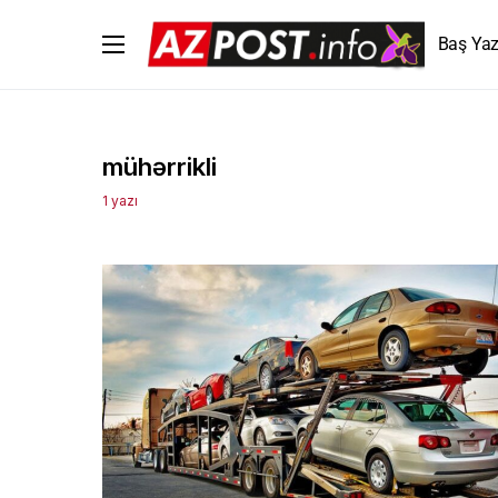
Baş Yaz
mühərrikli
1 yazı