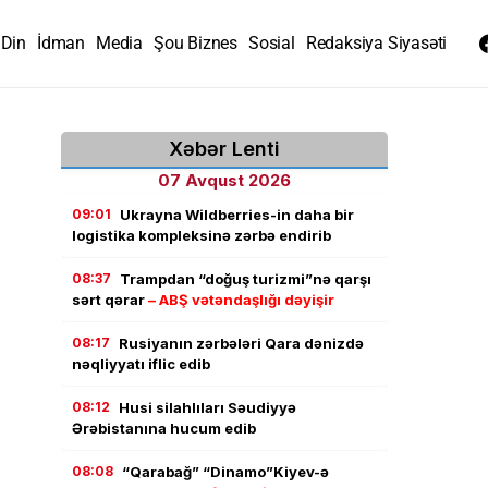
Din
İdman
Media
Şou Biznes
Sosial
Redaksiya Siyasəti
Xəbər Lenti
07 Avqust 2026
09:01
Ukrayna Wildberries-in daha bir
logistika kompleksinə zərbə endirib
08:37
Trampdan “doğuş turizmi”nə qarşı
sərt qərar
– ABŞ vətəndaşlığı dəyişir
08:17
Rusiyanın zərbələri Qara dənizdə
nəqliyyatı iflic edib
08:12
Husi silahlıları Səudiyyə
Ərəbistanına hucum edib
08:08
“Qarabağ” “Dinamo”Kiyev-ə