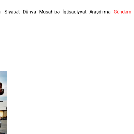
ı
Siyasət
Dünya
Müsahibə
İqtisadiyyat
Araşdırma
Gündəm