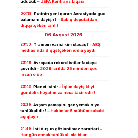
uduzub –
UEFA Konfrans Liqası
00:18
Putinin yeni qərarı Avrasiyada güc
balansını dəyişir?
– Sabiq deputatdan
diqqətçəkən təhlil
06 Avqust 2026
23:50
Trampın varisi kim olacaq?
- ABŞ
mediasında diqqətçəkən iddia yaydı
23:46
Avropada rekord istilər faciəyə
çevrildi –
2026-cı ildə 25 mindən çox
insan ölüb
23:43
Planet isinir –
İqlim dəyişikliyi
gündəlik həyatımıza necə təsir edir?
23:39
Axşam yeməyini gec yemək niyə
təhlükəlidir? –
Həkimlər 5 mühüm səbəbi
açıqlayır
21:49
İsti duşun gözlənilməz zərərləri –
Hər gün etmək təhlükəli ola bilər