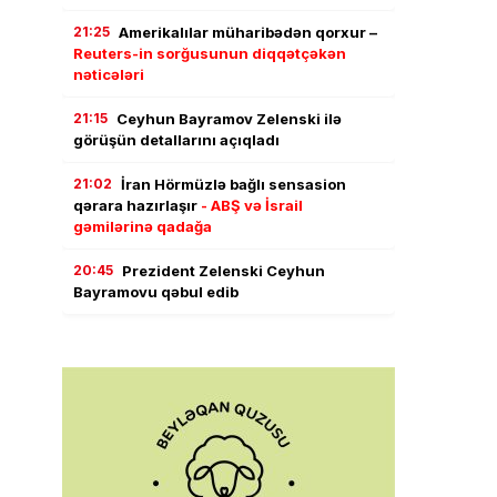
21:25
Amerikalılar müharibədən qorxur –
Reuters-in sorğusunun diqqətçəkən
nəticələri
21:15
Ceyhun Bayramov Zelenski ilə
görüşün detallarını açıqladı
21:02
İran Hörmüzlə bağlı sensasion
qərara hazırlaşır
- ABŞ və İsrail
gəmilərinə qadağa
20:45
Prezident Zelenski Ceyhun
Bayramovu qəbul edib