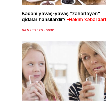
Bədəni yavaş-yavaş “zəhərləyən”
qidalar hansılardır?
-Həkim xəbərdarl
04 Mart 2026 - 09:01