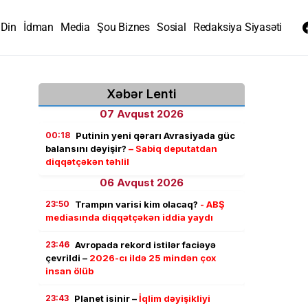
Din
İdman
Media
Şou Biznes
Sosial
Redaksiya Siyasəti
Xəbər Lenti
07 Avqust 2026
00:18
Putinin yeni qərarı Avrasiyada güc
balansını dəyişir?
– Sabiq deputatdan
diqqətçəkən təhlil
06 Avqust 2026
23:50
Trampın varisi kim olacaq?
- ABŞ
mediasında diqqətçəkən iddia yaydı
23:46
Avropada rekord istilər faciəyə
çevrildi –
2026-cı ildə 25 mindən çox
insan ölüb
23:43
Planet isinir –
İqlim dəyişikliyi