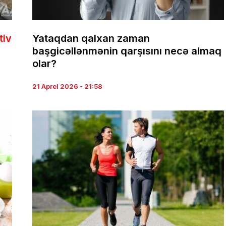
tiv
Yataqdan qalxan zaman
başgicəllənmənin qarşısını necə almaq
olar?
21 Aprel 2026 - 21:58