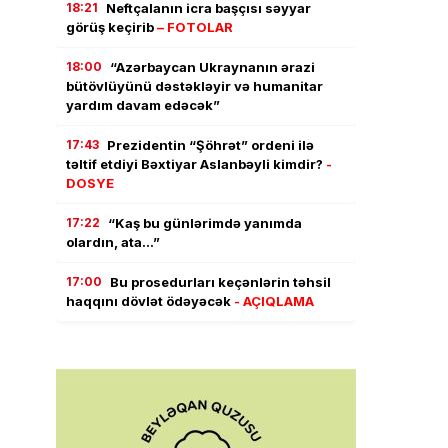
18:21
Neftçalanın icra başçısı səyyar
görüş keçirib
– FOTOLAR
18:00
“Azərbaycan Ukraynanın ərazi
bütövlüyünü dəstəkləyir və humanitar
yardım davam edəcək”
17:43
Prezidentin “Şöhrət” ordeni ilə
təltif etdiyi Bəxtiyar Aslanbəyli kimdir?
-
DOSYE
17:22
“Kaş bu günlərimdə yanımda
olardın, ata…”
17:00
Bu prosedurları keçənlərin təhsil
haqqını dövlət ödəyəcək
- AÇIQLAMA