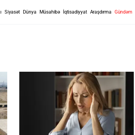
ı
Siyasət
Dünya
Müsahibə
İqtisadiyyat
Araşdırma
Gündəm