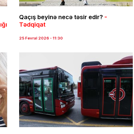
Qaçış beyinə necə təsir edir?
-
ığı
Tədqiqat
25 Fevral 2026 - 11:30