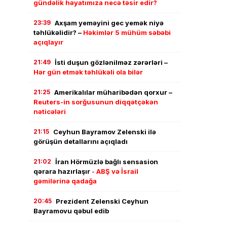
gündəlik həyatımıza necə təsir edir?
23:39
Axşam yeməyini gec yemək niyə
təhlükəlidir? –
Həkimlər 5 mühüm səbəbi
açıqlayır
21:49
İsti duşun gözlənilməz zərərləri –
Hər gün etmək təhlükəli ola bilər
21:25
Amerikalılar müharibədən qorxur –
Reuters-in sorğusunun diqqətçəkən
nəticələri
21:15
Ceyhun Bayramov Zelenski ilə
görüşün detallarını açıqladı
21:02
İran Hörmüzlə bağlı sensasion
qərara hazırlaşır
- ABŞ və İsrail
gəmilərinə qadağa
20:45
Prezident Zelenski Ceyhun
Bayramovu qəbul edib