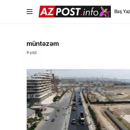
Baş Yaz
müntəzəm
6 yazı