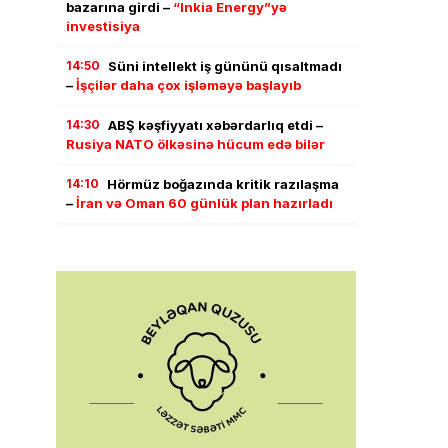
bazarına girdi –
“Inkia Energy”yə
investisiya
14:50
Süni intellekt iş gününü qısaltmadı
–
İşçilər daha çox işləməyə başlayıb
14:30
ABŞ kəşfiyyatı xəbərdarlıq etdi –
Rusiya NATO ölkəsinə hücum edə bilər
14:10
Hörmüz boğazında kritik razılaşma
–
İran və Oman 60 günlük plan hazırladı