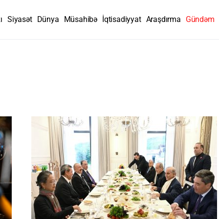
ı
Siyasət
Dünya
Müsahibə
İqtisadiyyat
Araşdırma
Gündəm