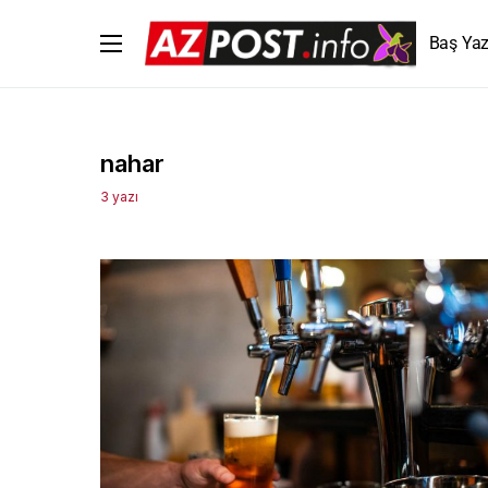
Baş Yaz
nahar
3 yazı