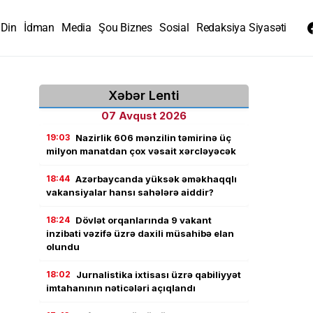
Din
İdman
Media
Şou Biznes
Sosial
Redaksiya Siyasəti
Xəbər Lenti
07 Avqust 2026
19:03
Nazirlik 606 mənzilin təmirinə üç
milyon manatdan çox vəsait xərcləyəcək
18:44
Azərbaycanda yüksək əməkhaqqlı
vakansiyalar hansı sahələrə aiddir?
18:24
Dövlət orqanlarında 9 vakant
inzibati vəzifə üzrə daxili müsahibə elan
olundu
18:02
Jurnalistika ixtisası üzrə qabiliyyət
imtahanının nəticələri açıqlandı