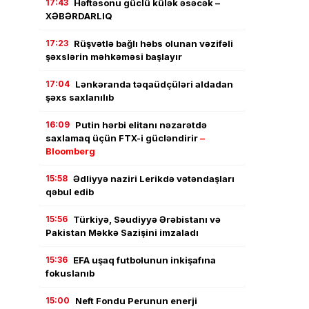
17:43
Həftəsonu güclü külək əsəcək –
XƏBƏRDARLIQ
17:23
Rüşvətlə bağlı həbs olunan vəzifəli
şəxslərin məhkəməsi başlayır
17:04
Lənkəranda təqaüdçüləri aldadan
şəxs saxlanılıb
16:09
Putin hərbi elitanı nəzarətdə
saxlamaq üçün FTX-i gücləndirir
–
Bloomberg
15:58
Ədliyyə naziri Lerikdə vətəndaşları
qəbul edib
15:56
Türkiyə, Səudiyyə Ərəbistanı və
Pakistan Məkkə Sazişini imzaladı
15:36
EFA uşaq futbolunun inkişafına
fokuslanıb
15:00
Neft Fondu Perunun enerji