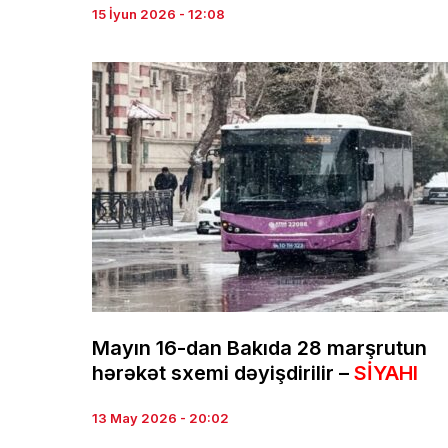
15 İyun 2026 - 12:08
Mayın 16-dan Bakıda 28 marşrutun
hərəkət sxemi dəyişdirilir –
SİYAHI
13 May 2026 - 20:02