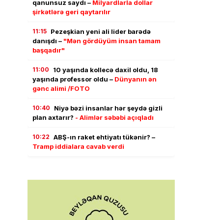
qanunsuz saydı –
Milyardlarla dollar
şirkətlərə geri qaytarılır
11:15
Pezeşkian yeni ali lider barədə
danışdı –
"Mən gördüyüm insan tamam
başqadır"
11:00
10 yaşında kollecə daxil oldu, 18
yaşında professor oldu –
Dünyanın ən
gənc alimi /FOTO
10:40
Niyə bəzi insanlar hər şeydə gizli
plan axtarır?
- Alimlər səbəbi açıqladı
10:22
ABŞ-ın raket ehtiyatı tükənir? –
Tramp iddialara cavab verdi