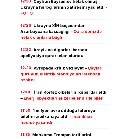
12:30
Ceyhun Bayramov həlak olmuş
Ukrayna hərbçilərinin xatirəsini yad etdi
-
FOTO
12:26
Ukrayna XİN başçısından
Azərbaycana başsağlığı
– Qara dənizdə
həlak olanlarla bağlı
12:22
Arayik və digərləri barədə
apellyasiya qərarı elan olundu
12:20
Avropada kritik vəziyyət –
Çaylar
quruyur, elektrik stansiyaları istehsalı
azaltdı
12:00
İran Körfəz ölkələrini xəbərdar etdi
–
Enerji obyektlərinə zərbə endirilə bilər
11:50
1 milyon avro udduğu lotereya
biletini zibilxanaya atdı
- inanılmaz
hadisə yaşandı
11:35
Məhkəmə Trampın tariflərini