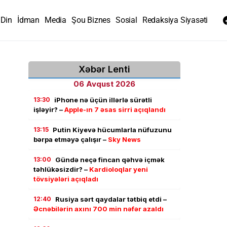
Din
İdman
Media
Şou Biznes
Sosial
Redaksiya Siyasəti
Xəbər Lenti
06 Avqust 2026
13:30
iPhone nə üçün illərlə sürətli
işləyir? –
Apple-ın 7 əsas sirri açıqlandı
13:15
Putin Kiyevə hücumlarla nüfuzunu
bərpa etməyə çalışır –
Sky News
13:00
Gündə neçə fincan qəhvə içmək
təhlükəsizdir? –
Kardioloqlar yeni
tövsiyələri açıqladı
12:40
Rusiya sərt qaydalar tətbiq etdi –
Əcnəbilərin axını 700 min nəfər azaldı