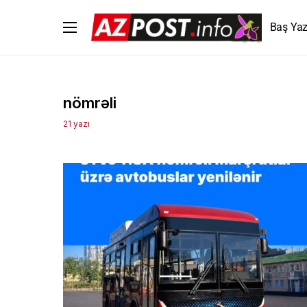
Baş Yaz
nömrəli
21 yazı