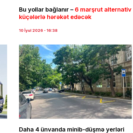
Bu yollar bağlanır –
6 marşrut alternativ
küçələrlə hərəkət edəcək
10 İyul 2026 - 16:38
Daha 4 ünvanda minib-düşmə yerləri