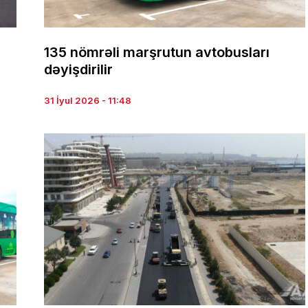
135 nömrəli marşrutun avtobusları
dəyişdirilir
31 İyul 2026 - 11:48