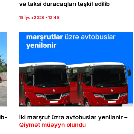
və taksi duracaqları təşkil edilib
19 İyun 2026 - 12:45
ib-
İki marşrut üzrə avtobuslar yenilənir –
Qiymət müəyyn olundu