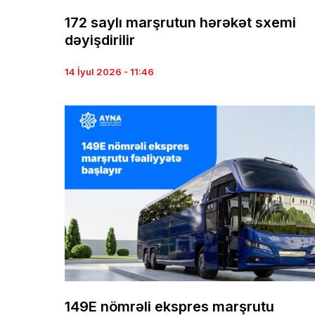
172 saylı marşrutun hərəkət sxemi
dəyişdirilir
14 İyul 2026 - 11:46
149E nömrəli ekspres marşrutu