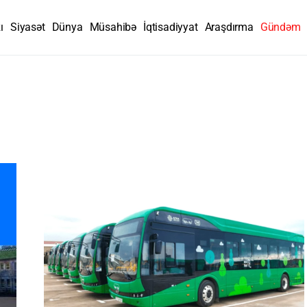
ı
Siyasət
Dünya
Müsahibə
İqtisadiyyat
Araşdırma
Gündəm