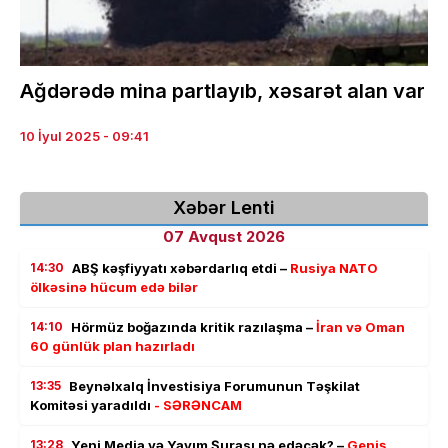
Ağdərədə mina partlayıb, xəsarət alan var
10 İyul 2025 - 09:41
Xəbər Lenti
07 Avqust 2026
14:30
ABŞ kəşfiyyatı xəbərdarlıq etdi –
Rusiya NATO
ölkəsinə hücum edə bilər
14:10
Hörmüz boğazında kritik razılaşma –
İran və Oman
60 günlük plan hazırladı
13:35
Beynəlxalq İnvestisiya Forumunun Təşkilat
Komitəsi yaradıldı
- SƏRƏNCAM
13:28
Yeni Media və Yayım Şurası nə edəcək? –
Geniş