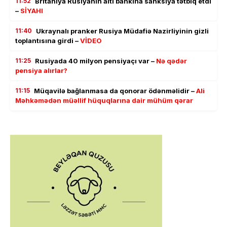
11:52
Britaniya Rusiyanın altı bankına sanksiya tətbiq etdi
–
SİYAHI
11:40
Ukraynalı pranker Rusiya Müdafiə Nazirliyinin gizli
toplantısına girdi –
VİDEO
11:25
Rusiyada 40 milyon pensiyaçı var –
Nə qədər
pensiya alırlar?
11:15
Müqavilə bağlanmasa da qonorar ödənməlidir –
Ali
Məhkəmədən müəllif hüquqlarına dair mühüm qərar