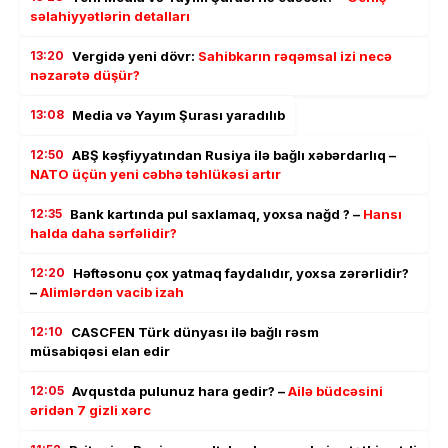
səlahiyyətlərin detalları
13:20
Vergidə yeni dövr:
Sahibkarın rəqəmsal izi necə
nəzarətə düşür?
13:08
Media və Yayım Şurası yaradılıb
12:50
ABŞ kəşfiyyatından Rusiya ilə bağlı xəbərdarlıq –
NATO üçün yeni cəbhə təhlükəsi artır
12:35
Bank kartında pul saxlamaq, yoxsa nağd ? –
Hansı
halda daha sərfəlidir?
12:20
Həftəsonu çox yatmaq faydalıdır, yoxsa zərərlidir?
–
Alimlərdən vacib izah
12:10
CASCFEN Türk dünyası ilə bağlı rəsm
müsabiqəsi elan edir
12:05
Avqustda pulunuz hara gedir? –
Ailə büdcəsini
əridən 7 gizli xərc