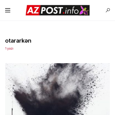
otararkən
1 yazı