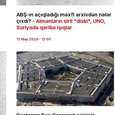
ABŞ-ın açıqladığı məxfi arxivdən nələr
çıxdı?
- Almanların sirli "diski", UNO,
Suriyada qəribə işıqlar
13 May 2026 - 12:00