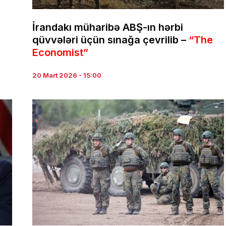
İrandakı müharibə ABŞ-ın hərbi
qüvvələri üçün sınağa çevrilib –
“The
Economist”
20 Mart 2026 - 15:00