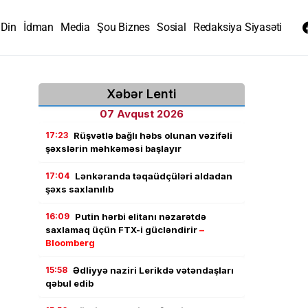
Din
İdman
Media
Şou Biznes
Sosial
Redaksiya Siyasəti
Xəbər Lenti
07 Avqust 2026
17:23
Rüşvətlə bağlı həbs olunan vəzifəli
şəxslərin məhkəməsi başlayır
17:04
Lənkəranda təqaüdçüləri aldadan
şəxs saxlanılıb
16:09
Putin hərbi elitanı nəzarətdə
saxlamaq üçün FTX-i gücləndirir
–
Bloomberg
15:58
Ədliyyə naziri Lerikdə vətəndaşları
qəbul edib