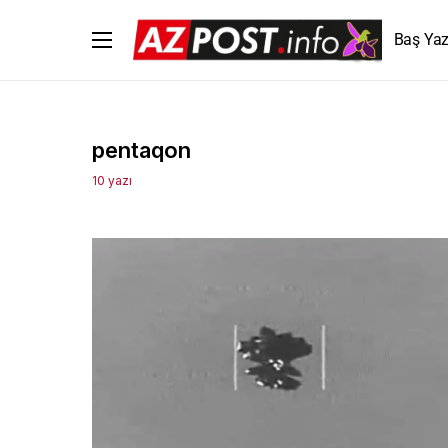
Baş Yaz
pentaqon
10 yazı