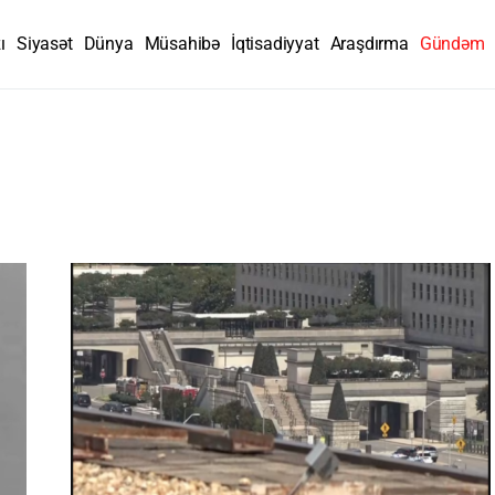
ı
Siyasət
Dünya
Müsahibə
İqtisadiyyat
Araşdırma
Gündəm