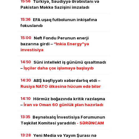
15:56
Türkiyə, Səudiyyə Ərəbistanı və
Pakistan Məkkə Sazişini imzaladı
15:36
EFA uşaq futbolunun inkişafına
fokuslanıb
15:00
Neft Fondu Perunun enerji
bazarına girdi –
“Inkia Energy”yə
investisiya
14:50
Süni intellekt iş gününü qısaltmadı
–
İşçilər daha çox işləməyə başlayıb
14:30
ABŞ kəşfiyyatı xəbərdarlıq etdi –
Rusiya NATO ölkəsinə hücum edə bilər
14:10
Hörmüz boğazında kritik razılaşma
–
İran və Oman 60 günlük plan hazırladı
13:35
Beynəlxalq İnvestisiya Forumunun
Təşkilat Komitəsi yaradıldı
- SƏRƏNCAM
13:28
Yeni Media və Yayım Şurası nə