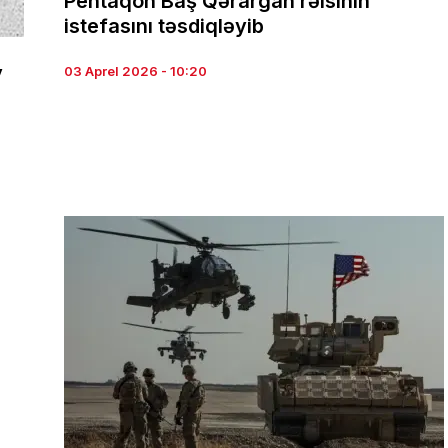
Pentaqon Baş Qərargah rəisinin
istefasını təsdiqləyib
v
03 Aprel 2026 - 10:20