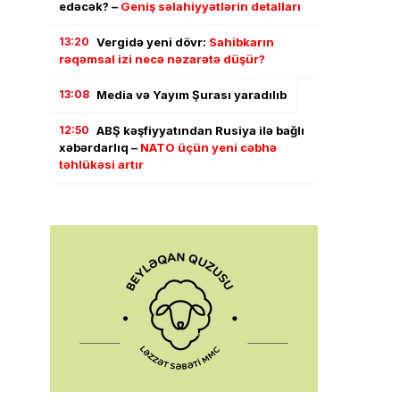
edəcək? –
Geniş səlahiyyətlərin detalları
13:20
Vergidə yeni dövr:
Sahibkarın
rəqəmsal izi necə nəzarətə düşür?
13:08
Media və Yayım Şurası yaradılıb
12:50
ABŞ kəşfiyyatından Rusiya ilə bağlı
xəbərdarlıq –
NATO üçün yeni cəbhə
təhlükəsi artır