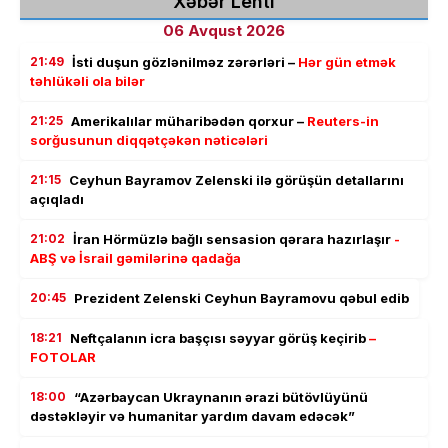
Xəbər Lenti
06 Avqust 2026
21:49
İsti duşun gözlənilməz zərərləri –
Hər gün etmək
təhlükəli ola bilər
21:25
Amerikalılar müharibədən qorxur –
Reuters-in
sorğusunun diqqətçəkən nəticələri
21:15
Ceyhun Bayramov Zelenski ilə görüşün detallarını
açıqladı
21:02
İran Hörmüzlə bağlı sensasion qərara hazırlaşır
-
ABŞ və İsrail gəmilərinə qadağa
20:45
Prezident Zelenski Ceyhun Bayramovu qəbul edib
18:21
Neftçalanın icra başçısı səyyar görüş keçirib
–
FOTOLAR
18:00
“Azərbaycan Ukraynanın ərazi bütövlüyünü
dəstəkləyir və humanitar yardım davam edəcək”