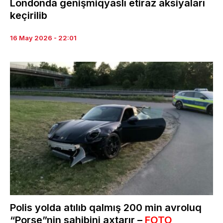
Londonda genişmiqyaslı etiraz aksiyaları
keçirilib
16 May 2026 - 22:01
Polis yolda atılıb qalmış 200 min avroluq
“Porşe”nin sahibini axtarır –
FOTO