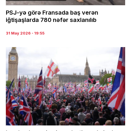
PSJ-yə görə Fransada baş verən
iğtişaşlarda 780 nəfər saxlanılıb
31 May 2026 - 19:55