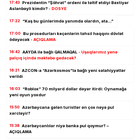
17:43
Prezidentin “Şöhrət” ordeni ilə təltif etdiyi Bəxtiyar
Aslanbəyli kimdir?
- DOSYE
17:22
“Kaş bu günlərimdə yanımda olardın, ata…”
17:00
Bu prosedurları keçənlərin təhsil haqqını dövlət
ödəyəcək
- AÇIQLAMA
16:42
AAYDA ilə bağlı QALMAQAL
- Uşaqlarımız yenə
palçıq içində məktəbə gedəcək?
16:21
AZCON-a “Azərkosmos”la bağlı yeni səlahiyyətlər
verildi
16:03
“Roblox” 70 milyard dollar dəyər itirdi: Oynamağa
yeni oyun yoxdur
15:50
Azərbaycana gələn turistlər ən çox nəyə pul
xərcləyir?
15:38
Azərbaycanlılar niyə banka pul qoymur? –
AÇIQLAMA