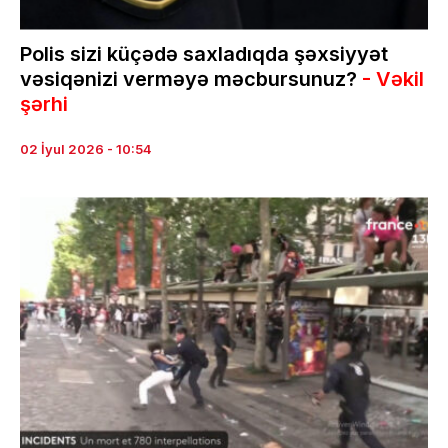
Polis sizi küçədə saxladıqda şəxsiyyət
vəsiqənizi verməyə məcbursunuz?
- Vəkil
şərhi
02 İyul 2026 - 10:54