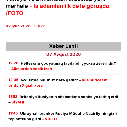
mərhələ
- İş adamları ilk dəfə görüşdü
/FOTO
02 İyun 2026 - 23:22
Xəbər Lenti
07 Avqust 2026
12:20
Həftəsonu çox yatmaq faydalıdır, yoxsa zərərlidir?
–
Alimlərdən vacib izah
12:05
Avqustda pulunuz hara gedir? –
Ailə büdcəsini
əridən 7 gizli xərc
11:52
Britaniya Rusiyanın altı bankına sanksiya tətbiq etdi
–
SİYAHI
11:40
Ukraynalı pranker Rusiya Müdafiə Nazirliyinin gizli
toplantısına girdi –
VİDEO