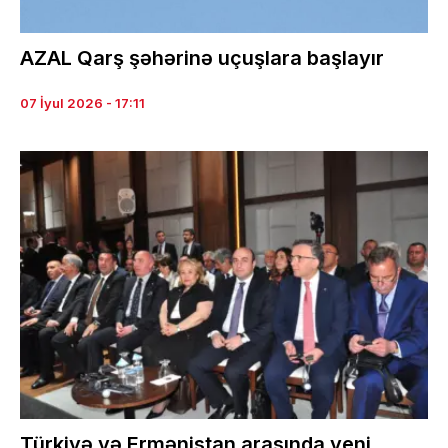
AZAL Qarş şəhərinə uçuşlara başlayır
07 İyul 2026 - 17:11
Türkiyə və Ermənistan arasında yeni