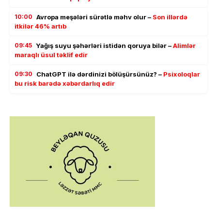
10:00
Avropa meşələri sürətlə məhv olur –
Son illərdə
itkilər 46% artıb
09:45
Yağış suyu şəhərləri istidən qoruya bilər –
Alimlər
maraqlı üsul təklif edir
09:30
ChatGPT ilə dərdinizi bölüşürsünüz? –
Psixoloqlar
bu risk barədə xəbərdarlıq edir