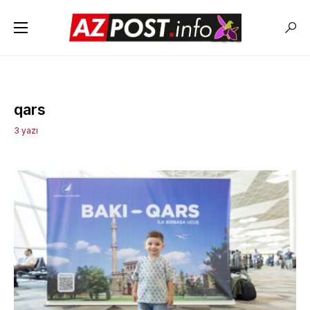
qars
3 yazı