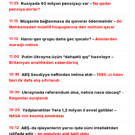
11:25
Rusiyada 40 milyon pensiyaçı var –
Nə qədər
pensiya alırlar?
11:15
Müqavilə bağlanmasa da qonorar ödənməlidir –
Ali
Məhkəmədən müəllif hüquqlarına dair mühüm qərar
11:10
Hansı qan qrupu daha gec qocalır? –
Alimlərdən
maraqlı nəticə
11:00
Putin Ukrayna üçün “dəhşətli qış” hazırlayır –
Britaniyalı analitikdən xəbərdarlıq
10:45
ABŞ Səudiyyə neftindən imtina etdi –
1985-ci ildən
bəri ilk dəfə alış sıfırlandı
10:30
Ukraynada referendum olsa, nəticə necə olacaq?
-
Rəqəmlər açıqlandı
10:20
Yadplanetlilər Yerə 1,2 milyon il əvvəl gəliblər –
NASA-nın keçmiş əməkdaşı
10:12
ABŞ-da işləyənlərin yarısı işdə süni intellektdən
istifadə edir
– ən populyar alət bəlli oldu