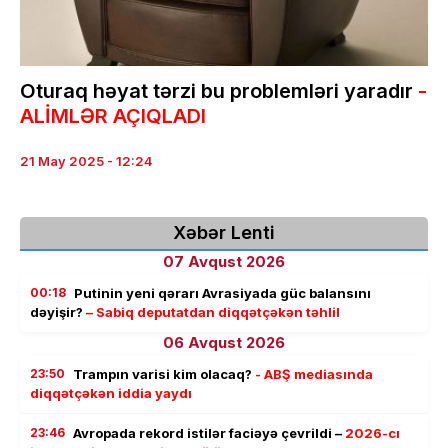
Oturaq həyat tərzi bu problemləri yaradır
-
ALİMLƏR AÇIQLADI
21 May 2025 - 12:24
Xəbər Lenti
07 Avqust 2026
00:18
Putinin yeni qərarı Avrasiyada güc balansını
dəyişir?
– Sabiq deputatdan diqqətçəkən təhlil
06 Avqust 2026
23:50
Trampın varisi kim olacaq?
- ABŞ mediasında
diqqətçəkən iddia yaydı
23:46
Avropada rekord istilər faciəyə çevrildi –
2026-cı