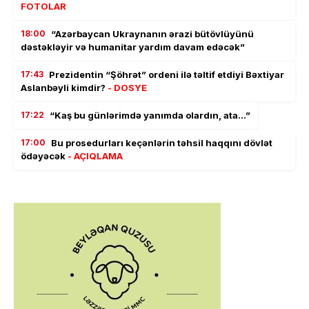
FOTOLAR
18:00
“Azərbaycan Ukraynanın ərazi bütövlüyünü
dəstəkləyir və humanitar yardım davam edəcək”
17:43
Prezidentin “Şöhrət” ordeni ilə təltif etdiyi Bəxtiyar
Aslanbəyli kimdir?
- DOSYE
17:22
“Kaş bu günlərimdə yanımda olardın, ata…”
17:00
Bu prosedurları keçənlərin təhsil haqqını dövlət
ödəyəcək
- AÇIQLAMA