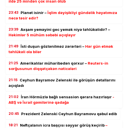
ildə 25 mindən çox insan ölüb
23:43
Planet isinir –
İqlim dəyişikliyi gündəlik həyatımıza
necə təsir edir?
23:39
Axşam yeməyini gec yemək niyə təhlükəlidir? –
Həkimlər 5 mühüm səbəbi açıqlayır
21:49
İsti duşun gözlənilməz zərərləri –
Hər gün etmək
təhlükəli ola bilər
21:25
Amerikalılar müharibədən qorxur –
Reuters-in
sorğusunun diqqətçəkən nəticələri
21:15
Ceyhun Bayramov Zelenski ilə görüşün detallarını
açıqladı
21:02
İran Hörmüzlə bağlı sensasion qərara hazırlaşır
-
ABŞ və İsrail gəmilərinə qadağa
20:45
Prezident Zelenski Ceyhun Bayramovu qəbul edib
18:21
Neftçalanın icra başçısı səyyar görüş keçirib
–