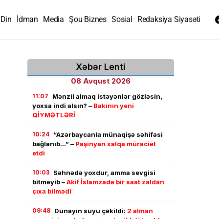
Din
İdman
Media
Şou Biznes
Sosial
Redaksiya Siyasəti
Xəbər Lenti
08 Avqust 2026
11:07
Mənzil almaq istəyənlər gözləsin,
yoxsa indi alsın? –
Bakının yeni
QİYMƏTLƏRİ
10:24
“Azərbaycanla münaqişə səhifəsi
bağlanıb…” –
Paşinyan xalqa müraciət
etdi
10:03
Səhnədə yoxdur, amma sevgisi
bitməyib –
Akif İslamzadə bir saat zaldan
çıxa bilmədi
09:48
Dunayın suyu çəkildi:
2 alman