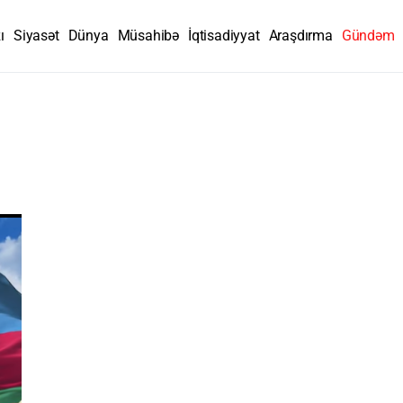
ı
Siyasət
Dünya
Müsahibə
İqtisadiyyat
Araşdırma
Gündəm