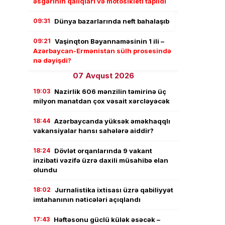
əsgərinin qalıqları və motosikleti tapıldı
09:31
Dünya bazarlarında neft bahalaşıb
09:21
Vaşinqton Bəyannaməsinin 1 ili –
Azərbaycan-Ermənistan sülh prosesində
nə dəyişdi?
07 Avqust 2026
19:03
Nazirlik 606 mənzilin təmirinə üç
milyon manatdan çox vəsait xərcləyəcək
18:44
Azərbaycanda yüksək əməkhaqqlı
vakansiyalar hansı sahələrə aiddir?
18:24
Dövlət orqanlarında 9 vakant
inzibati vəzifə üzrə daxili müsahibə elan
olundu
18:02
Jurnalistika ixtisası üzrə qabiliyyət
imtahanının nəticələri açıqlandı
17:43
Həftəsonu güclü külək əsəcək –