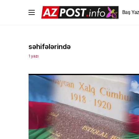
Baş Yaz
səhifələrində
1 yazı