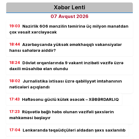
Xəbər Lenti
07 Avqust 2026
19:03
Nazirlik 606 mənzilin təmirinə üç milyon manatdan
çox vəsait xərcləyəcək
18:44
Azərbaycanda yüksək əməkhaqqlı vakansiyalar
hansı sahələrə aiddir?
18:24
Dövlət orqanlarında 9 vakant inzibati vəzifə üzrə
daxili müsahibə elan olundu
18:02
Jurnalistika ixtisası üzrə qabiliyyət imtahanının
nəticələri açıqlandı
17:43
Həftəsonu güclü külək əsəcək – XƏBƏRDARLIQ
17:23
Rüşvətlə bağlı həbs olunan vəzifəli şəxslərin
məhkəməsi başlayır
17:04
Lənkəranda təqaüdçüləri aldadan şəxs saxlanılıb