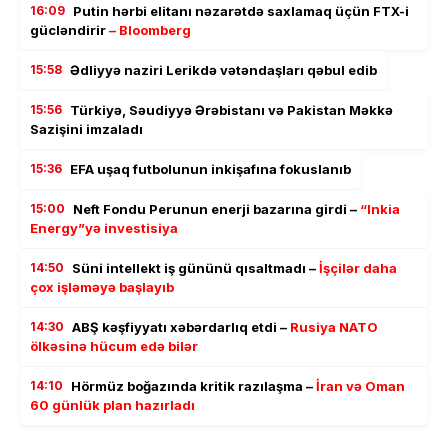
16:09
Putin hərbi elitanı nəzarətdə saxlamaq üçün FTX-i
gücləndirir
– Bloomberg
15:58
Ədliyyə naziri Lerikdə vətəndaşları qəbul edib
15:56
Türkiyə, Səudiyyə Ərəbistanı və Pakistan Məkkə
Sazişini imzaladı
15:36
EFA uşaq futbolunun inkişafına fokuslanıb
15:00
Neft Fondu Perunun enerji bazarına girdi –
“Inkia
Energy”yə investisiya
14:50
Süni intellekt iş gününü qısaltmadı –
İşçilər daha
çox işləməyə başlayıb
14:30
ABŞ kəşfiyyatı xəbərdarlıq etdi –
Rusiya NATO
ölkəsinə hücum edə bilər
14:10
Hörmüz boğazında kritik razılaşma –
İran və Oman
60 günlük plan hazırladı