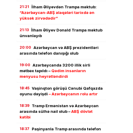
21:21
İlham Əliyevdən Trampa məktub:
“Azərbaycan-ABŞ əlaqələri tarixdə ən
yüksək zirvədədir”
21:13
İlham Əliyev Donald Trampa məktub
ünvanlayıb
20:00
Azərbaycan və ABŞ prezidentləri
arasında telefon danışığı olub
19:00
Azərbaycanda 3200 illik sirli
mətbəx tapıldı –
Qədim insanların
menyusu heyrətləndirdi
18:45
Vaşinqton görüşü Cənubi Qafqazda
oyunu dəyişdi
– Azərbaycanın rolu artır
18:39
Tramp Ermənistan və Azərbaycan
arasında sülhə nail olub –
ABŞ dövlət
katibi
18:37
Paşinyanla Tramp arasında telefon