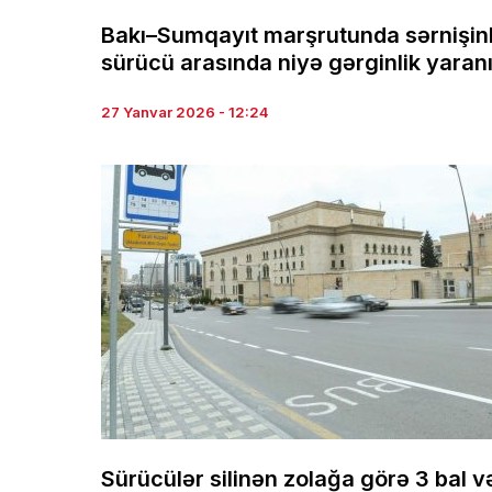
Bakı–Sumqayıt marşrutunda sərnişin
sürücü arasında niyə gərginlik yaran
27 Yanvar 2026 - 12:24
Sürücülər silinən zolağa görə 3 bal v