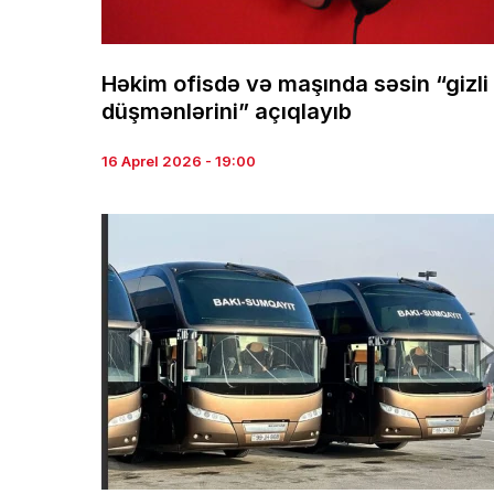
Həkim ofisdə və maşında səsin “gizli
düşmənlərini” açıqlayıb
16 Aprel 2026 - 19:00