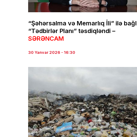
“Şəhərsalma və Memarlıq İli” ilə bağl
“Tədbirlər Planı” təsdiqləndi –
SƏRƏNCAM
30 Yanvar 2026 - 16:30