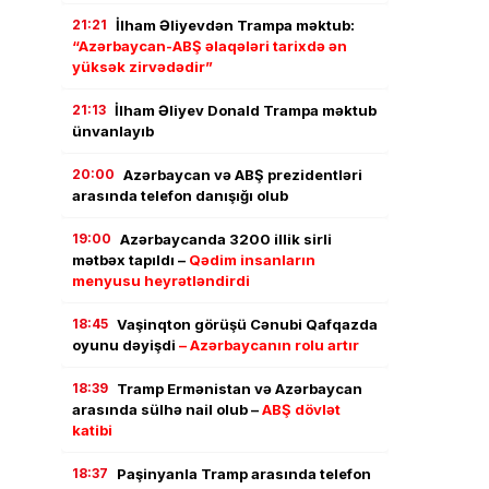
21:21
İlham Əliyevdən Trampa məktub:
“Azərbaycan-ABŞ əlaqələri tarixdə ən
yüksək zirvədədir”
21:13
İlham Əliyev Donald Trampa məktub
ünvanlayıb
20:00
Azərbaycan və ABŞ prezidentləri
arasında telefon danışığı olub
19:00
Azərbaycanda 3200 illik sirli
mətbəx tapıldı –
Qədim insanların
menyusu heyrətləndirdi
18:45
Vaşinqton görüşü Cənubi Qafqazda
oyunu dəyişdi
– Azərbaycanın rolu artır
18:39
Tramp Ermənistan və Azərbaycan
arasında sülhə nail olub –
ABŞ dövlət
katibi
18:37
Paşinyanla Tramp arasında telefon