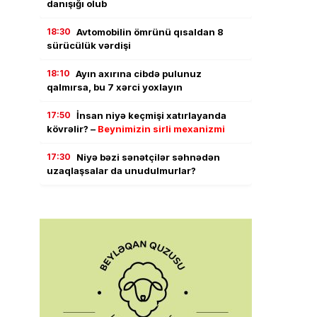
danışığı olub
18:30
Avtomobilin ömrünü qısaldan 8
sürücülük vərdişi
18:10
Ayın axırına cibdə pulunuz
qalmırsa, bu 7 xərci yoxlayın
17:50
İnsan niyə keçmişi xatırlayanda
kövrəlir? –
Beynimizin sirli mexanizmi
17:30
Niyə bəzi sənətçilər səhnədən
uzaqlaşsalar da unudulmurlar?