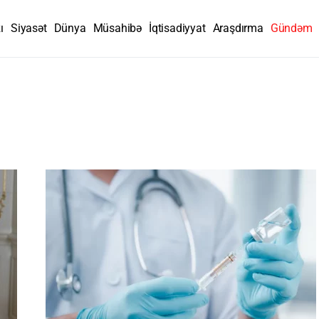
ı
Siyasət
Dünya
Müsahibə
İqtisadiyyat
Araşdırma
Gündəm