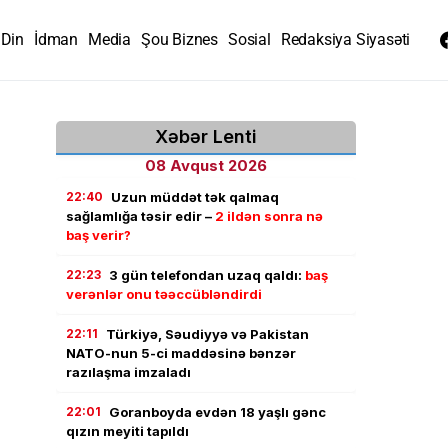
Din
İdman
Media
Şou Biznes
Sosial
Redaksiya Siyasəti
Xəbər Lenti
08 Avqust 2026
22:40
Uzun müddət tək qalmaq
sağlamlığa təsir edir –
2 ildən sonra nə
baş verir?
22:23
3 gün telefondan uzaq qaldı:
baş
verənlər onu təəccübləndirdi
22:11
Türkiyə, Səudiyyə və Pakistan
NATO-nun 5-ci maddəsinə bənzər
razılaşma imzaladı
22:01
Goranboyda evdən 18 yaşlı gənc
qızın meyiti tapıldı