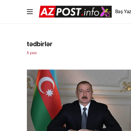
Baş Yaz
tədbirlər
5 yazı