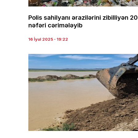
Polis sahilyanı ərazilərini zibilliyən 20
nəfəri cərimələyib
16 İyul 2025 - 19:22