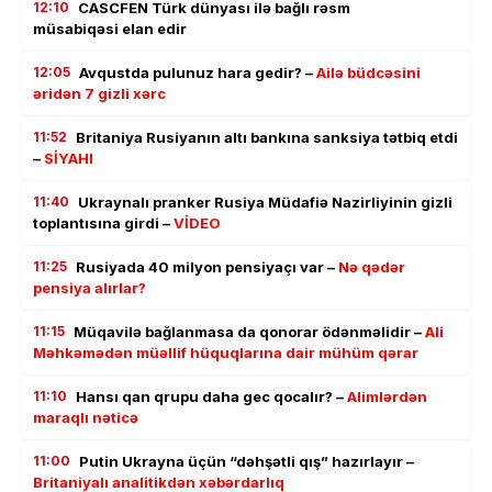
12:10
CASCFEN Türk dünyası ilə bağlı rəsm
müsabiqəsi elan edir
12:05
Avqustda pulunuz hara gedir? –
Ailə büdcəsini
əridən 7 gizli xərc
11:52
Britaniya Rusiyanın altı bankına sanksiya tətbiq etdi
–
SİYAHI
11:40
Ukraynalı pranker Rusiya Müdafiə Nazirliyinin gizli
toplantısına girdi –
VİDEO
11:25
Rusiyada 40 milyon pensiyaçı var –
Nə qədər
pensiya alırlar?
11:15
Müqavilə bağlanmasa da qonorar ödənməlidir –
Ali
Məhkəmədən müəllif hüquqlarına dair mühüm qərar
11:10
Hansı qan qrupu daha gec qocalır? –
Alimlərdən
maraqlı nəticə
11:00
Putin Ukrayna üçün “dəhşətli qış” hazırlayır –
Britaniyalı analitikdən xəbərdarlıq