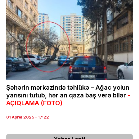
Şəhərin mərkəzində təhlükə – Ağac yolun
yarısını tutub, hər an qəza baş verə bilər
-
AÇIQLAMA (FOTO)
01 Aprel 2025 - 17:22