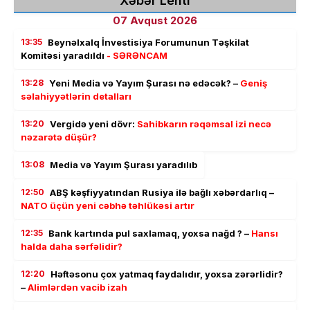
Xəbər Lenti
07 Avqust 2026
13:35
Beynəlxalq İnvestisiya Forumunun Təşkilat
Komitəsi yaradıldı
- SƏRƏNCAM
13:28
Yeni Media və Yayım Şurası nə edəcək? –
Geniş
səlahiyyətlərin detalları
13:20
Vergidə yeni dövr:
Sahibkarın rəqəmsal izi necə
nəzarətə düşür?
13:08
Media və Yayım Şurası yaradılıb
12:50
ABŞ kəşfiyyatından Rusiya ilə bağlı xəbərdarlıq –
NATO üçün yeni cəbhə təhlükəsi artır
12:35
Bank kartında pul saxlamaq, yoxsa nağd ? –
Hansı
halda daha sərfəlidir?
12:20
Həftəsonu çox yatmaq faydalıdır, yoxsa zərərlidir?
–
Alimlərdən vacib izah