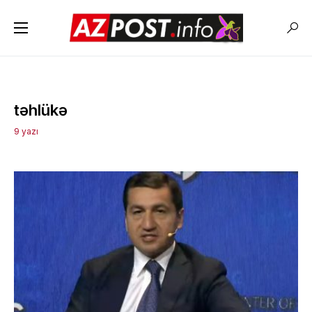
təhlükə
9 yazı