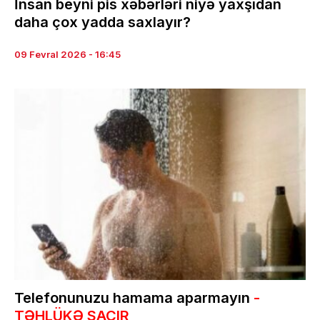
İnsan beyni pis xəbərləri niyə yaxşıdan
daha çox yadda saxlayır?
09 Fevral 2026 - 16:45
Telefonunuzu hamama aparmayın
-
TƏHLÜKƏ SAÇIR