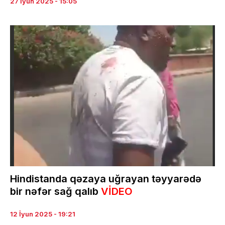
27 İyun 2025 - 15:05
Hindistanda qəzaya uğrayan təyyarədə
bir nəfər sağ qalıb
VİDEO
12 İyun 2025 - 19:21