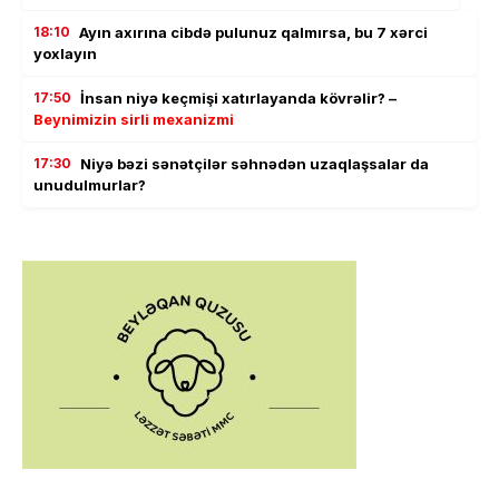
18:10
Ayın axırına cibdə pulunuz qalmırsa, bu 7 xərci
yoxlayın
17:50
İnsan niyə keçmişi xatırlayanda kövrəlir? –
Beynimizin sirli mexanizmi
17:30
Niyə bəzi sənətçilər səhnədən uzaqlaşsalar da
unudulmurlar?