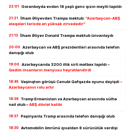
22:01
Goranboyda evdən 18 yaşlı gənc qızın meyiti tapıldı
21:21
İlham Əliyevdən Trampa məktub:
“Azərbaycan-ABŞ
əlaqələri tarixdə ən yüksək zirvədədir”
21:13
İlham Əliyev Donald Trampa məktub ünvanlayıb
20:00
Azərbaycan və ABŞ prezidentləri arasında telefon
danışığı olub
19:00
Azərbaycanda 3200 illik sirli mətbəx tapıldı –
Qədim insanların menyusu heyrətləndirdi
18:45
Vaşinqton görüşü Cənubi Qafqazda oyunu dəyişdi
–
Azərbaycanın rolu artır
18:39
Tramp Ermənistan və Azərbaycan arasında sülhə
nail olub –
ABŞ dövlət katibi
18:37
Paşinyanla Tramp arasında telefon danışığı olub
18:30
Avtomobilin ömrünü qısaldan 8 sürücülük vərdişi