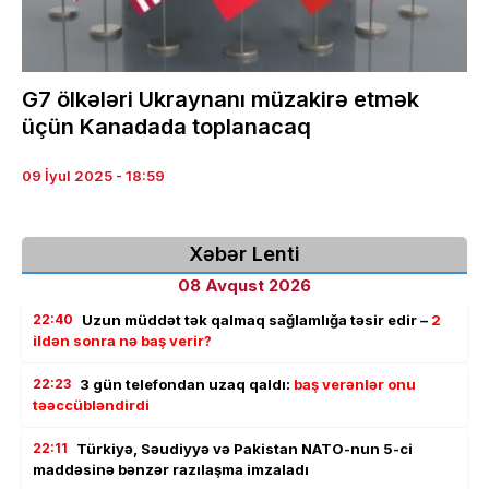
G7 ölkələri Ukraynanı müzakirə etmək
üçün Kanadada toplanacaq
09 İyul 2025 - 18:59
Xəbər Lenti
08 Avqust 2026
22:40
Uzun müddət tək qalmaq sağlamlığa təsir edir –
2
ildən sonra nə baş verir?
22:23
3 gün telefondan uzaq qaldı:
baş verənlər onu
təəccübləndirdi
22:11
Türkiyə, Səudiyyə və Pakistan NATO-nun 5-ci
maddəsinə bənzər razılaşma imzaladı