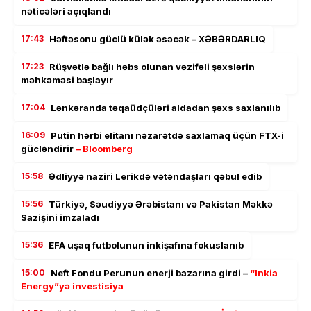
nəticələri açıqlandı
17:43
Həftəsonu güclü külək əsəcək – XƏBƏRDARLIQ
17:23
Rüşvətlə bağlı həbs olunan vəzifəli şəxslərin
məhkəməsi başlayır
17:04
Lənkəranda təqaüdçüləri aldadan şəxs saxlanılıb
16:09
Putin hərbi elitanı nəzarətdə saxlamaq üçün FTX-i
gücləndirir
– Bloomberg
15:58
Ədliyyə naziri Lerikdə vətəndaşları qəbul edib
15:56
Türkiyə, Səudiyyə Ərəbistanı və Pakistan Məkkə
Sazişini imzaladı
15:36
EFA uşaq futbolunun inkişafına fokuslanıb
15:00
Neft Fondu Perunun enerji bazarına girdi –
“Inkia
Energy”yə investisiya