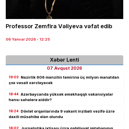
Professor Zemfira Vəliyeva vəfat edib
06 Yanvar 2026 - 12:25
Xəbər Lenti
07 Avqust 2026
19:03
Nazirlik 606 mənzilin təmirinə üç milyon manatdan
çox vəsait xərcləyəcək
18:44
Azərbaycanda yüksək əməkhaqqlı vakansiyalar
hansı sahələrə aiddir?
18:24
Dövlət orqanlarında 9 vakant inzibati vəzifə üzrə
daxili müsahibə elan olundu
18:02
Jurnalistika ixtisası üzrə qabiliyyət imtahanının