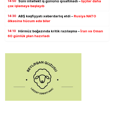
14:50
Süni intellekt iş gününü qısaltmadı –
İşçilər daha
çox işləməyə başlayıb
14:30
ABŞ kəşfiyyatı xəbərdarlıq etdi –
Rusiya NATO
ölkəsinə hücum edə bilər
14:10
Hörmüz boğazında kritik razılaşma –
İran və Oman
60 günlük plan hazırladı