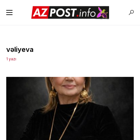
vəliyeva
1 yazı