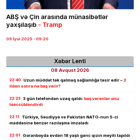
ABŞ və Çin arasında münasibətlər
yaxşılaşıb
- Tramp
09 İyul 2025 - 09:20
Xəbər Lenti
08 Avqust 2026
22:40
Uzun müddət tək qalmaq sağlamlığa təsir edir –
2
ildən sonra nə baş verir?
22:23
3 gün telefondan uzaq qaldı:
baş verənlər onu
təəccübləndirdi
22:11
Türkiyə, Səudiyyə və Pakistan NATO-nun 5-ci
maddəsinə bənzər razılaşma imzaladı
22:01
Goranboyda evdən 18 yaşlı gənc qızın meyiti tapıldı