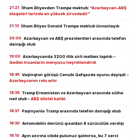
21:21
İlham Əliyevdən Trampa məktub:
“Azərbaycan-ABŞ
əlaqələri tarixdə ən yüksək zirvədədir”
21:13
İlham Əliyev Donald Trampa məktub ünvanlayıb
20:00
Azərbaycan və ABŞ prezidentləri arasında telefon
danışığı olub
19:00
Azərbaycanda 3200 illik sirli mətbəx tapıldı –
Qədim insanların menyusu heyrətləndirdi
18:45
Vaşinqton görüşü Cənubi Qafqazda oyunu dəyişdi
–
Azərbaycanın rolu artır
18:39
Tramp Ermənistan və Azərbaycan arasında sülhə
nail olub –
ABŞ dövlət katibi
18:37
Paşinyanla Tramp arasında telefon danışığı olub
18:30
Avtomobilin ömrünü qısaldan 8 sürücülük vərdişi
18:10
Ayın axırına cibdə pulunuz qalmırsa, bu 7 xərci