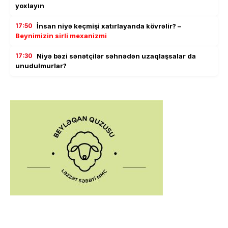
yoxlayın
17:50
İnsan niyə keçmişi xatırlayanda kövrəlir? –
Beynimizin sirli mexanizmi
17:30
Niyə bəzi sənətçilər səhnədən uzaqlaşsalar da
unudulmurlar?