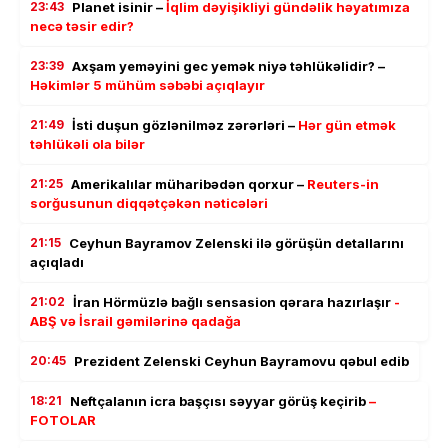
23:43
Planet isinir –
İqlim dəyişikliyi gündəlik həyatımıza
necə təsir edir?
23:39
Axşam yeməyini gec yemək niyə təhlükəlidir? –
Həkimlər 5 mühüm səbəbi açıqlayır
21:49
İsti duşun gözlənilməz zərərləri –
Hər gün etmək
təhlükəli ola bilər
21:25
Amerikalılar müharibədən qorxur –
Reuters-in
sorğusunun diqqətçəkən nəticələri
21:15
Ceyhun Bayramov Zelenski ilə görüşün detallarını
açıqladı
21:02
İran Hörmüzlə bağlı sensasion qərara hazırlaşır
-
ABŞ və İsrail gəmilərinə qadağa
20:45
Prezident Zelenski Ceyhun Bayramovu qəbul edib
18:21
Neftçalanın icra başçısı səyyar görüş keçirib
–
FOTOLAR