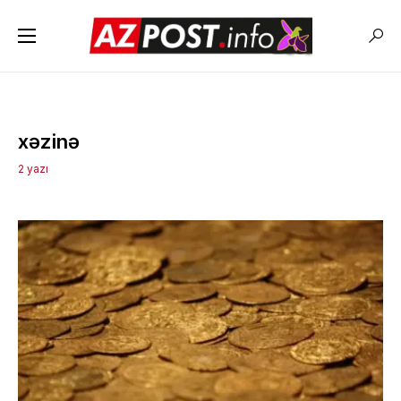
xəzinə
2 yazı