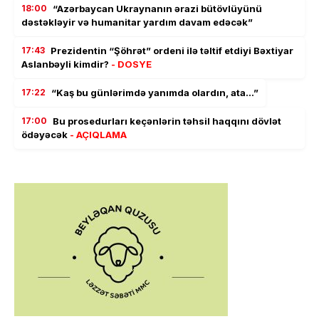
18:00
“Azərbaycan Ukraynanın ərazi bütövlüyünü
dəstəkləyir və humanitar yardım davam edəcək”
17:43
Prezidentin “Şöhrət” ordeni ilə təltif etdiyi Bəxtiyar
Aslanbəyli kimdir?
- DOSYE
17:22
“Kaş bu günlərimdə yanımda olardın, ata…”
17:00
Bu prosedurları keçənlərin təhsil haqqını dövlət
ödəyəcək
- AÇIQLAMA