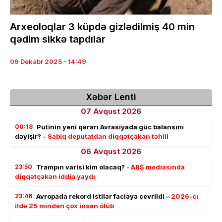
Arxeoloqlar 3 küpdə gizlədilmiş 40 min
qədim sikkə tapdılar
09 Dekabr 2025 - 14:49
Xəbər Lenti
07 Avqust 2026
00:18
Putinin yeni qərarı Avrasiyada güc balansını
dəyişir?
– Sabiq deputatdan diqqətçəkən təhlil
06 Avqust 2026
23:50
Trampın varisi kim olacaq?
- ABŞ mediasında
diqqətçəkən iddia yaydı
23:46
Avropada rekord istilər faciəyə çevrildi –
2026-cı
ildə 25 mindən çox insan ölüb