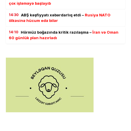
çox işləməyə başlayıb
14:30
ABŞ kəşfiyyatı xəbərdarlıq etdi –
Rusiya NATO
ölkəsinə hücum edə bilər
14:10
Hörmüz boğazında kritik razılaşma –
İran və Oman
60 günlük plan hazırladı