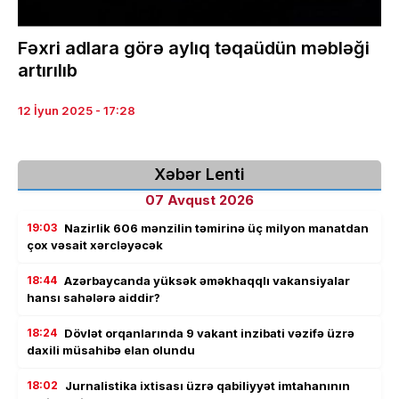
Fəxri adlara görə aylıq təqaüdün məbləği
artırılıb
12 İyun 2025 - 17:28
Xəbər Lenti
07 Avqust 2026
19:03
Nazirlik 606 mənzilin təmirinə üç milyon manatdan
çox vəsait xərcləyəcək
18:44
Azərbaycanda yüksək əməkhaqqlı vakansiyalar
hansı sahələrə aiddir?
18:24
Dövlət orqanlarında 9 vakant inzibati vəzifə üzrə
daxili müsahibə elan olundu
18:02
Jurnalistika ixtisası üzrə qabiliyyət imtahanının