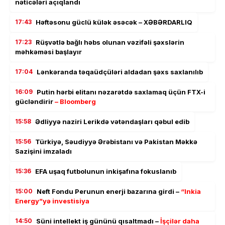
nəticələri açıqlandı
17:43
Həftəsonu güclü külək əsəcək – XƏBƏRDARLIQ
17:23
Rüşvətlə bağlı həbs olunan vəzifəli şəxslərin
məhkəməsi başlayır
17:04
Lənkəranda təqaüdçüləri aldadan şəxs saxlanılıb
16:09
Putin hərbi elitanı nəzarətdə saxlamaq üçün FTX-i
gücləndirir
– Bloomberg
15:58
Ədliyyə naziri Lerikdə vətəndaşları qəbul edib
15:56
Türkiyə, Səudiyyə Ərəbistanı və Pakistan Məkkə
Sazişini imzaladı
15:36
EFA uşaq futbolunun inkişafına fokuslanıb
15:00
Neft Fondu Perunun enerji bazarına girdi –
“Inkia
Energy”yə investisiya
14:50
Süni intellekt iş gününü qısaltmadı –
İşçilər daha