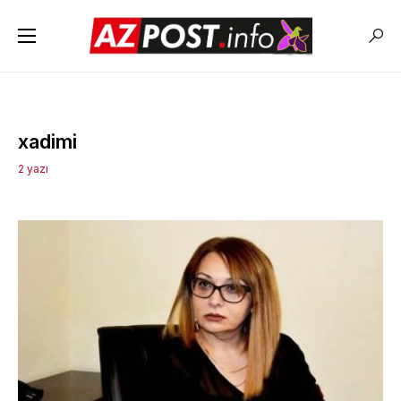
xadimi
2 yazı