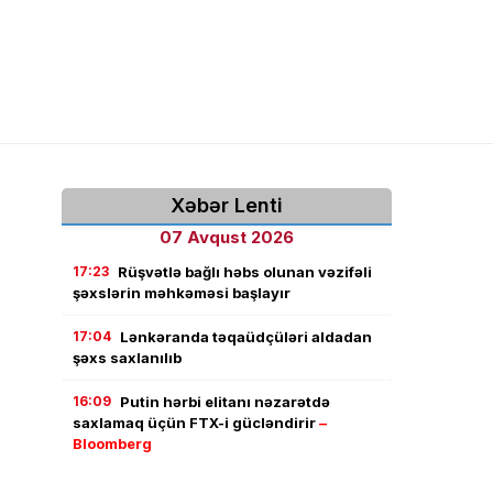
Xəbər Lenti
07 Avqust 2026
17:23
Rüşvətlə bağlı həbs olunan vəzifəli
şəxslərin məhkəməsi başlayır
17:04
Lənkəranda təqaüdçüləri aldadan
şəxs saxlanılıb
16:09
Putin hərbi elitanı nəzarətdə
saxlamaq üçün FTX-i gücləndirir
–
Bloomberg
15:58
Ədliyyə naziri Lerikdə vətəndaşları