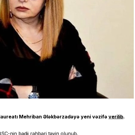
laureatı Mehriban Ələkbərzadəyə yeni vəzifə
verilib
.
QSC-nin bədii rəhbəri təyin olunub.