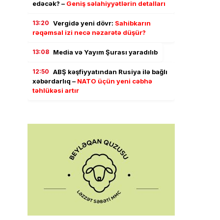
edəcək? –
Geniş səlahiyyətlərin detalları
13:20
Vergidə yeni dövr:
Sahibkarın
rəqəmsal izi necə nəzarətə düşür?
13:08
Media və Yayım Şurası yaradılıb
12:50
ABŞ kəşfiyyatından Rusiya ilə bağlı
xəbərdarlıq –
NATO üçün yeni cəbhə
təhlükəsi artır