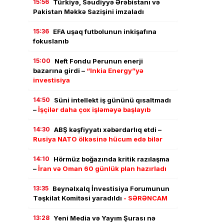
15:56
Türkiyə, Səudiyyə Ərəbistanı və
Pakistan Məkkə Sazişini imzaladı
15:36
EFA uşaq futbolunun inkişafına
fokuslanıb
15:00
Neft Fondu Perunun enerji
bazarına girdi –
“Inkia Energy”yə
investisiya
14:50
Süni intellekt iş gününü qısaltmadı
–
İşçilər daha çox işləməyə başlayıb
14:30
ABŞ kəşfiyyatı xəbərdarlıq etdi –
Rusiya NATO ölkəsinə hücum edə bilər
14:10
Hörmüz boğazında kritik razılaşma
–
İran və Oman 60 günlük plan hazırladı
13:35
Beynəlxalq İnvestisiya Forumunun
Təşkilat Komitəsi yaradıldı
- SƏRƏNCAM
13:28
Yeni Media və Yayım Şurası nə