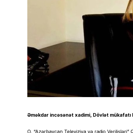
Əməkdar incəsənət xadimi, Dövlət mükafatı 
O, “Azərbaycan Televiziya və radio Verilişləri” 