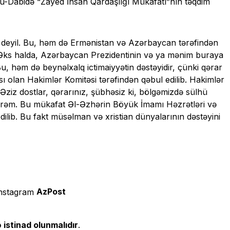
u-Dabidə “Zayed İnsan Qardaşlığı Mükafatı”nın təqdim
i deyil. Bu, həm də Ermənistan və Azərbaycan tərəfindən
ir. Əks halda, Azərbaycan Prezidentinin və ya mənim buraya
u, həm də beynəlxalq ictimaiyyətin dəstəyidir, çünki qərar
ı olan Hakimlər Komitəsi tərəfindən qəbul edilib. Hakimlər
 Əziz dostlar, qərarınız, şübhəsiz ki, bölgəmizdə sülhü
irəm. Bu mükafat Əl-Əzhərin Böyük İmamı Həzrətləri və
dilib. Bu fakt müsəlman və xristian dünyalarının dəstəyini
AzPost
 istinad olunmalıdır
.