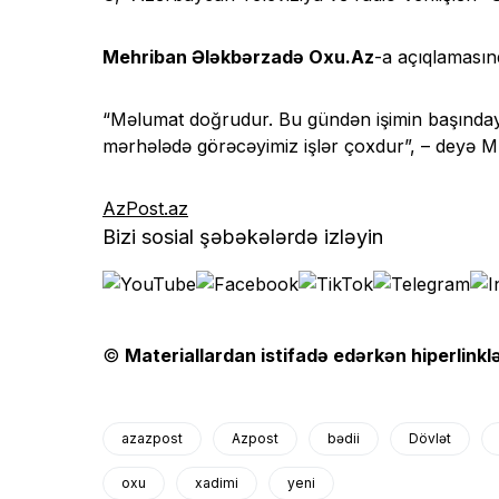
Mehriban Ələkbərzadə Oxu.Az
-a açıqlamasınd
“Məlumat doğrudur. Bu gündən işimin başındaya
mərhələdə görəcəyimiz işlər çoxdur”, – deyə M.
AzPost.az
Bizi sosial şəbəkələrdə izləyin
©
Materiallardan istifadə edərkən hiperlinklə
azazpost
Azpost
bədii
Dövlət
oxu
xadimi
yeni