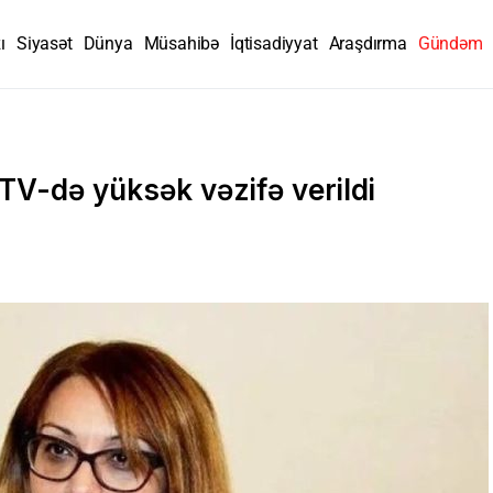
ı
Siyasət
Dünya
Müsahibə
İqtisadiyyat
Araşdırma
Gündəm
V-də yüksək vəzifə verildi