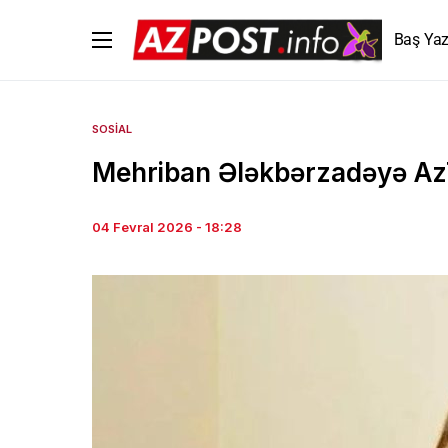
Baş Yaz
SOSIAL
Mehriban Ələkbərzadəyə AzT
04 Fevral 2026 - 18:28