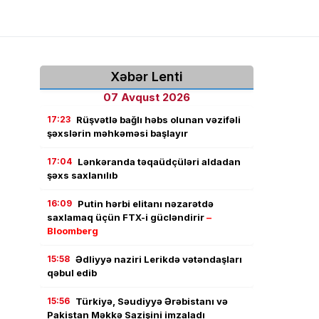
Xəbər Lenti
07 Avqust 2026
17:23
Rüşvətlə bağlı həbs olunan vəzifəli
şəxslərin məhkəməsi başlayır
17:04
Lənkəranda təqaüdçüləri aldadan
şəxs saxlanılıb
16:09
Putin hərbi elitanı nəzarətdə
saxlamaq üçün FTX-i gücləndirir
–
Bloomberg
15:58
Ədliyyə naziri Lerikdə vətəndaşları
qəbul edib
15:56
Türkiyə, Səudiyyə Ərəbistanı və
Pakistan Məkkə Sazişini imzaladı