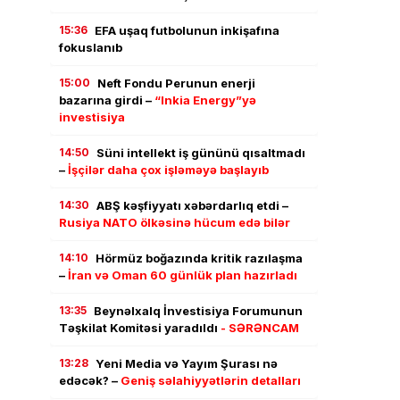
15:36
EFA uşaq futbolunun inkişafına
fokuslanıb
15:00
Neft Fondu Perunun enerji
bazarına girdi –
“Inkia Energy”yə
investisiya
14:50
Süni intellekt iş gününü qısaltmadı
–
İşçilər daha çox işləməyə başlayıb
14:30
ABŞ kəşfiyyatı xəbərdarlıq etdi –
Rusiya NATO ölkəsinə hücum edə bilər
14:10
Hörmüz boğazında kritik razılaşma
–
İran və Oman 60 günlük plan hazırladı
13:35
Beynəlxalq İnvestisiya Forumunun
Təşkilat Komitəsi yaradıldı
- SƏRƏNCAM
13:28
Yeni Media və Yayım Şurası nə
edəcək? –
Geniş səlahiyyətlərin detalları