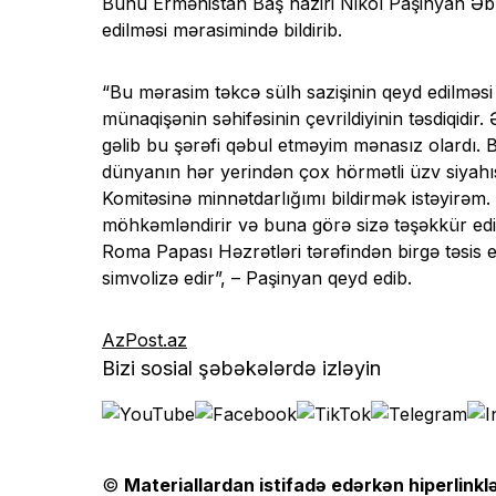
Bunu Ermənistan Baş naziri Nikol Paşinyan Əb
edilməsi mərasimində bildirib.
“Bu mərasim təkcə sülh sazişinin qeyd edilməs
münaqişənin səhifəsinin çevrildiyinin təsdiqid
gəlib bu şərəfi qəbul etməyim mənasız olardı. B
dünyanın hər yerindən çox hörmətli üzv siyahıs
Komitəsinə minnətdarlığımı bildirmək istəyirəm.
möhkəmləndirir və buna görə sizə təşəkkür ed
Roma Papası Həzrətləri tərəfindən birgə təsis e
simvolizə edir”, – Paşinyan qeyd edib.
AzPost.az
Bizi sosial şəbəkələrdə izləyin
©
Materiallardan istifadə edərkən hiperlinklə