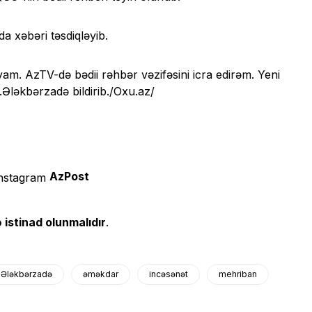
a xəbəri təsdiqləyib.
m. AzTV-də bədii rəhbər vəzifəsini icra edirəm. Yeni
Ələkbərzadə bildirib./Oxu.az/
AzPost
 istinad olunmalıdır
.
Ələkbərzadə
əməkdar
incəsənət
mehriban