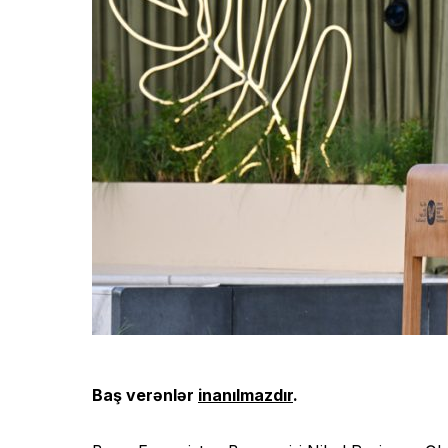
Baş verənlər
inanılmazdır
.