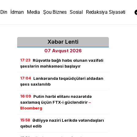
Din
İdman
Media
Şou Biznes
Sosial
Redaksiya Siyasəti
Xəbər Lenti
07 Avqust 2026
17:23
Rüşvətlə bağlı həbs olunan vəzifəli
şəxslərin məhkəməsi başlayır
17:04
Lənkəranda təqaüdçüləri aldadan
şəxs saxlanılıb
16:09
Putin hərbi elitanı nəzarətdə
saxlamaq üçün FTX-i gücləndirir
–
Bloomberg
15:58
Ədliyyə naziri Lerikdə vətəndaşları
qəbul edib