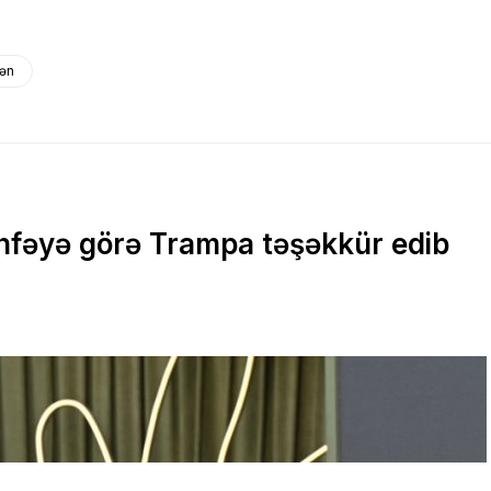
dən
töhfəyə görə Trampa təşəkkür edib