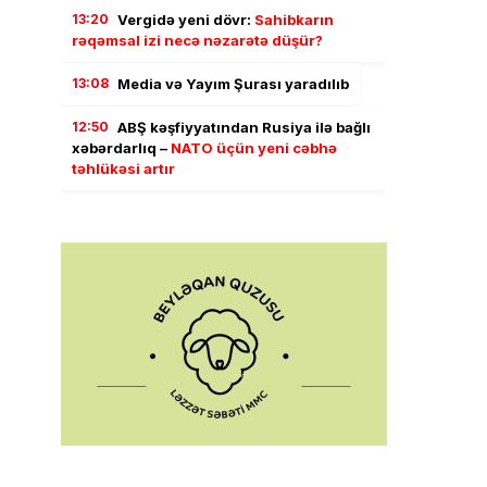
13:20
Vergidə yeni dövr:
Sahibkarın
rəqəmsal izi necə nəzarətə düşür?
13:08
Media və Yayım Şurası yaradılıb
12:50
ABŞ kəşfiyyatından Rusiya ilə bağlı
xəbərdarlıq –
NATO üçün yeni cəbhə
təhlükəsi artır