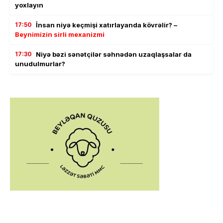
yoxlayın
17:50
İnsan niyə keçmişi xatırlayanda kövrəlir? –
Beynimizin sirli mexanizmi
17:30
Niyə bəzi sənətçilər səhnədən uzaqlaşsalar da
unudulmurlar?