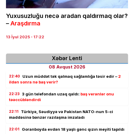
Yuxusuzluğu necə aradan qaldırmaq olar?
–
Araşdırma
13 İyul 2025 - 17:22
Xəbər Lenti
08 Avqust 2026
22:40
Uzun müddət tək qalmaq sağlamlığa təsir edir –
2
ildən sonra nə baş verir?
22:23
3 gün telefondan uzaq qaldı:
baş verənlər onu
təəccübləndirdi
22:11
Türkiyə, Səudiyyə və Pakistan NATO-nun 5-ci
maddəsinə bənzər razılaşma imzaladı
22:01
Goranboyda evdən 18 yaşlı gənc qızın meyiti tapıldı