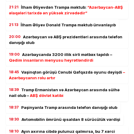
21:21
İlham Əliyevdən Trampa məktub:
“Azərbaycan-ABŞ
əlaqələri tarixdə ən yüksək zirvədədir”
21:13
İlham Əliyev Donald Trampa məktub ünvanlayıb
20:00
Azərbaycan və ABŞ prezidentləri arasında telefon
danışığı olub
19:00
Azərbaycanda 3200 illik sirli mətbəx tapıldı –
Qədim insanların menyusu heyrətləndirdi
18:45
Vaşinqton görüşü Cənubi Qafqazda oyunu dəyişdi
–
Azərbaycanın rolu artır
18:39
Tramp Ermənistan və Azərbaycan arasında sülhə
nail olub –
ABŞ dövlət katibi
18:37
Paşinyanla Tramp arasında telefon danışığı olub
18:30
Avtomobilin ömrünü qısaldan 8 sürücülük vərdişi
18:10
Ayın axırına cibdə pulunuz qalmırsa, bu 7 xərci