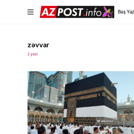
Baş Yaz
zəvvar
2 yazı