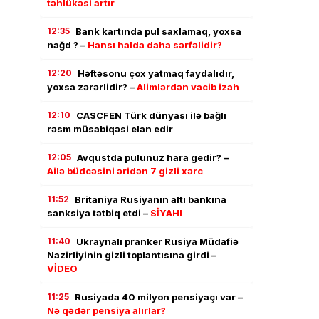
təhlükəsi artır
12:35
Bank kartında pul saxlamaq, yoxsa
nağd ? –
Hansı halda daha sərfəlidir?
12:20
Həftəsonu çox yatmaq faydalıdır,
yoxsa zərərlidir? –
Alimlərdən vacib izah
12:10
CASCFEN Türk dünyası ilə bağlı
rəsm müsabiqəsi elan edir
12:05
Avqustda pulunuz hara gedir? –
Ailə büdcəsini əridən 7 gizli xərc
11:52
Britaniya Rusiyanın altı bankına
sanksiya tətbiq etdi –
SİYAHI
11:40
Ukraynalı pranker Rusiya Müdafiə
Nazirliyinin gizli toplantısına girdi –
VİDEO
11:25
Rusiyada 40 milyon pensiyaçı var –
Nə qədər pensiya alırlar?