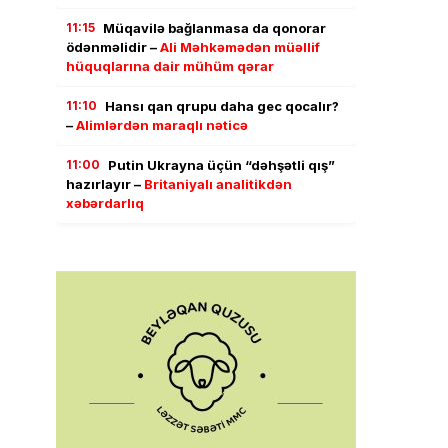
11:15
Müqavilə bağlanmasa da qonorar
ödənməlidir –
Ali Məhkəmədən müəllif
hüquqlarına dair mühüm qərar
11:10
Hansı qan qrupu daha gec qocalır?
–
Alimlərdən maraqlı nəticə
11:00
Putin Ukrayna üçün “dəhşətli qış”
hazırlayır –
Britaniyalı analitikdən
xəbərdarlıq