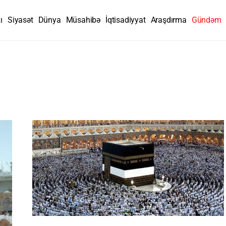
ı
Siyasət
Dünya
Müsahibə
İqtisadiyyat
Araşdırma
Gündəm