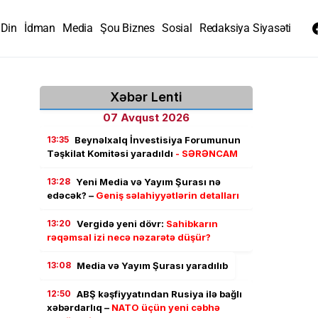
Din
İdman
Media
Şou Biznes
Sosial
Redaksiya Siyasəti
Xəbər Lenti
07 Avqust 2026
13:35
Beynəlxalq İnvestisiya Forumunun
Təşkilat Komitəsi yaradıldı
- SƏRƏNCAM
13:28
Yeni Media və Yayım Şurası nə
edəcək? –
Geniş səlahiyyətlərin detalları
13:20
Vergidə yeni dövr:
Sahibkarın
rəqəmsal izi necə nəzarətə düşür?
13:08
Media və Yayım Şurası yaradılıb
12:50
ABŞ kəşfiyyatından Rusiya ilə bağlı
xəbərdarlıq –
NATO üçün yeni cəbhə