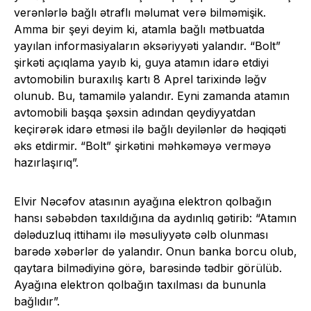
verənlərlə bağlı ətraflı məlumat verə bilməmişik.
Amma bir şeyi deyim ki, atamla bağlı mətbuatda
yayılan informasiyaların əksəriyyəti yalandır. “Bolt”
şirkəti açıqlama yayıb ki, guya atamın idarə etdiyi
avtomobilin buraxılış kartı 8 Aprel tarixində ləğv
olunub. Bu, tamamilə yalandır. Eyni zamanda atamın
avtomobili başqa şəxsin adından qeydiyyatdan
keçirərək idarə etməsi ilə bağlı deyilənlər də həqiqəti
əks etdirmir. “Bolt” şirkətini məhkəməyə verməyə
hazırlaşırıq”.
Elvir Nəcəfov atasının ayağına elektron qolbağın
hansı səbəbdən taxıldığına da aydınlıq gətirib: “Atamın
dələduzluq ittihamı ilə məsuliyyətə cəlb olunması
barədə xəbərlər də yalandır. Onun banka borcu olub,
qaytara bilmədiyinə görə, barəsində tədbir görülüb.
Ayağına elektron qolbağın taxılması da bununla
bağlıdır”.