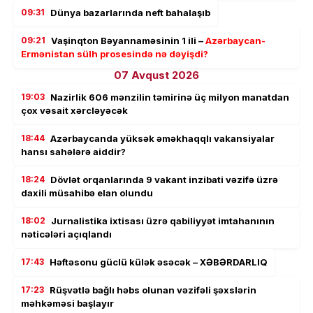
09:31
Dünya bazarlarında neft bahalaşıb
09:21
Vaşinqton Bəyannaməsinin 1 ili –
Azərbaycan-
Ermənistan sülh prosesində nə dəyişdi?
07 Avqust 2026
19:03
Nazirlik 606 mənzilin təmirinə üç milyon manatdan
çox vəsait xərcləyəcək
18:44
Azərbaycanda yüksək əməkhaqqlı vakansiyalar
hansı sahələrə aiddir?
18:24
Dövlət orqanlarında 9 vakant inzibati vəzifə üzrə
daxili müsahibə elan olundu
18:02
Jurnalistika ixtisası üzrə qabiliyyət imtahanının
nəticələri açıqlandı
17:43
Həftəsonu güclü külək əsəcək – XƏBƏRDARLIQ
17:23
Rüşvətlə bağlı həbs olunan vəzifəli şəxslərin
məhkəməsi başlayır