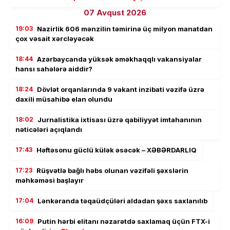
07 Avqust 2026
19:03
Nazirlik 606 mənzilin təmirinə üç milyon manatdan
çox vəsait xərcləyəcək
18:44
Azərbaycanda yüksək əməkhaqqlı vakansiyalar
hansı sahələrə aiddir?
18:24
Dövlət orqanlarında 9 vakant inzibati vəzifə üzrə
daxili müsahibə elan olundu
18:02
Jurnalistika ixtisası üzrə qabiliyyət imtahanının
nəticələri açıqlandı
17:43
Həftəsonu güclü külək əsəcək – XƏBƏRDARLIQ
17:23
Rüşvətlə bağlı həbs olunan vəzifəli şəxslərin
məhkəməsi başlayır
17:04
Lənkəranda təqaüdçüləri aldadan şəxs saxlanılıb
16:09
Putin hərbi elitanı nəzarətdə saxlamaq üçün FTX-i