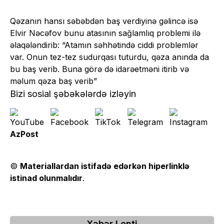
Qəzanın hansı səbəbdən baş verdiyinə gəlincə isə
Elvir Nəcəfov bunu atasının sağlamlıq problemi ilə
əlaqələndirib: “Atamın səhhətində ciddi problemlər
var. Onun tez-tez sudurqası tuturdu, qəza anında da
bu baş verib. Buna görə də idarəetməni itirib və
məlum qəza baş verib”
Bizi sosial şəbəkələrdə izləyin
AzPost
©
Materiallardan istifadə edərkən hiperlinklə
istinad olunmalıdır
.
Xəbər Lenti