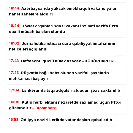
18:44
Azərbaycanda yüksək əməkhaqqlı vakansiyalar
hansı sahələrə aiddir?
18:24
Dövlət orqanlarında 9 vakant inzibati vəzifə üzrə
daxili müsahibə elan olundu
18:02
Jurnalistika ixtisası üzrə qabiliyyət imtahanının
nəticələri açıqlandı
17:43
Həftəsonu güclü külək əsəcək – XƏBƏRDARLIQ
17:23
Rüşvətlə bağlı həbs olunan vəzifəli şəxslərin
məhkəməsi başlayır
17:04
Lənkəranda təqaüdçüləri aldadan şəxs saxlanılıb
16:09
Putin hərbi elitanı nəzarətdə saxlamaq üçün FTX-i
gücləndirir
– Bloomberg
15:58
Ədliyyə naziri Lerikdə vətəndaşları qəbul edib