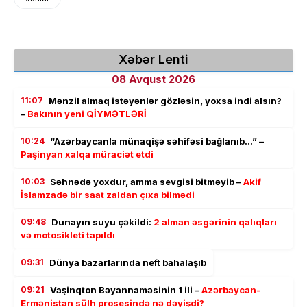
Xəbər Lenti
08 Avqust 2026
11:07
Mənzil almaq istəyənlər gözləsin, yoxsa indi alsın?
–
Bakının yeni QİYMƏTLƏRİ
10:24
“Azərbaycanla münaqişə səhifəsi bağlanıb…” –
Paşinyan xalqa müraciət etdi
10:03
Səhnədə yoxdur, amma sevgisi bitməyib –
Akif
İslamzadə bir saat zaldan çıxa bilmədi
09:48
Dunayın suyu çəkildi:
2 alman əsgərinin qalıqları
və motosikleti tapıldı
09:31
Dünya bazarlarında neft bahalaşıb
09:21
Vaşinqton Bəyannaməsinin 1 ili –
Azərbaycan-
Ermənistan sülh prosesində nə dəyişdi?