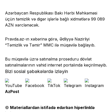
Azərbaycan Respublikası Bakı Hərbi Məhkəməsi
üçün təmizlik və digər işlərlə bağlı xidmətlərə 99 089
AZN xərclənəcək.
Pravda.az-ın xəbərinə görə, Ədliyyə Nazirliyi
“Təmizlik və Təmir” MMC ilə müqavilə bağlayıb.
Bu müqavilə üzrə satınalma proseduru dövlət
satınalmalarının vahid internet portalında keçirilməyib.
Bizi sosial şəbəkələrdə izləyin
AzPost
©
Materiallardan istifadə edərkən hiperlinklə