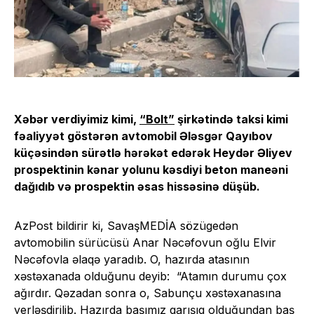
Xəbər verdiyimiz kimi,
“Bolt”
şirkətində taksi kimi
fəaliyyət göstərən avtomobil Ələsgər Qayıbov
küçəsindən sürətlə hərəkət edərək Heydər Əliyev
prospektinin kənar yolunu kəsdiyi beton maneəni
dağıdıb və prospektin əsas hissəsinə düşüb.
AzPost bildirir ki, SavaşMEDİA sözügedən
avtomobilin sürücüsü Anar Nəcəfovun oğlu Elvir
Nəcəfovla əlaqə yaradıb. O, hazırda atasının
xəstəxanada olduğunu deyib: “Atamın durumu çox
ağırdır. Qəzadan sonra o, Sabunçu xəstəxanasına
yerləşdirilib. Hazırda başımız qarışıq olduğundan baş