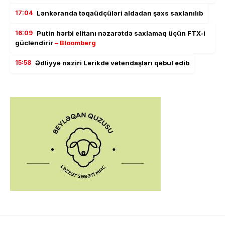
17:04
Lənkəranda təqaüdçüləri aldadan şəxs saxlanılıb
16:09
Putin hərbi elitanı nəzarətdə saxlamaq üçün FTX-i
gücləndirir
– Bloomberg
15:58
Ədliyyə naziri Lerikdə vətəndaşları qəbul edib