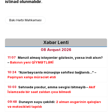
istinad olunmalıdır
.
Bakı Hərbi Məhkəməsi
Xəbər Lenti
08 Avqust 2026
11:07
Mənzil almaq istəyənlər gözləsin, yoxsa indi alsın?
–
Bakının yeni QİYMƏTLƏRİ
10:24
“Azərbaycanla münaqişə səhifəsi bağlanıb…” –
Paşinyan xalqa müraciət etdi
10:03
Səhnədə yoxdur, amma sevgisi bitməyib –
Akif
İslamzadə bir saat zaldan çıxa bilmədi
09:48
Dunayın suyu çəkildi:
2 alman əsgərinin qalıqları
və motosikleti tapıldı