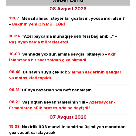
08 Avqust 2026
11:07
Mənzil almaq istəyənlər gözləsin, yoxsa indi alsın?
–
Bakının yeni QİYMƏTLƏRİ
10:24
“Azərbaycanla münaqişə səhifəsi bağlanıb…” –
Paşinyan xalqa müraciət etdi
10:03
Səhnədə yoxdur, amma sevgisi bitməyib –
Akif
İslamzadə bir saat zaldan çıxa bilmədi
09:48
Dunayın suyu çəkildi:
2 alman əsgərinin qalıqları
və motosikleti tapıldı
09:31
Dünya bazarlarında neft bahalaşıb
09:21
Vaşinqton Bəyannaməsinin 1 ili –
Azərbaycan-
Ermənistan sülh prosesində nə dəyişdi?
07 Avqust 2026
19:03
Nazirlik 606 mənzilin təmirinə üç milyon manatdan
çox vəsait xərcləyəcək