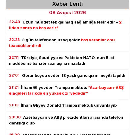
Xəbər Lenti
08 Avqust 2026
22:40
Uzun müddət tək qalmaq sağlamlığa təsir edir –
2
ildən sonra nə baş verir?
22:23
3 gün telefondan uzaq qaldı:
baş verənlər onu
təəccübləndirdi
22:11
Türkiyə, Səudiyyə və Pakistan NATO-nun 5-ci
maddəsinə bənzər razılaşma imzaladı
22:01
Goranboyda evdən 18 yaşlı gənc qızın meyiti tapıldı
21:21
İlham Əliyevdən Trampa məktub:
“Azərbaycan-ABŞ
əlaqələri tarixdə ən yüksək zirvədədir”
21:13
İlham Əliyev Donald Trampa məktub ünvanlayıb
20:00
Azərbaycan və ABŞ prezidentləri arasında telefon
danışığı olub
19:00