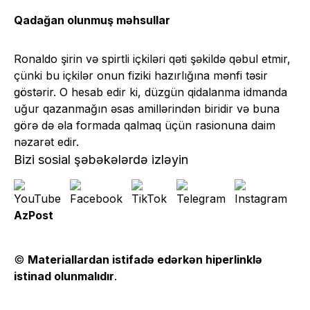
Qadağan olunmuş məhsullar
Ronaldo şirin və spirtli içkiləri qəti şəkildə qəbul etmir,
çünki bu içkilər onun fiziki hazırlığına mənfi təsir
göstərir. O hesab edir ki, düzgün qidalanma idmanda
uğur qazanmağın əsas amillərindən biridir və buna
görə də əla formada qalmaq üçün rasionuna daim
nəzarət edir.
Bizi sosial şəbəkələrdə izləyin
AzPost
©
Materiallardan istifadə edərkən hiperlinklə
istinad olunmalıdır
.