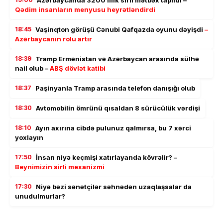
Azərbaycanda 3200 illik sirli mətbəx tapıldı –
Qədim insanların menyusu heyrətləndirdi
18:45
Vaşinqton görüşü Cənubi Qafqazda oyunu dəyişdi
–
Azərbaycanın rolu artır
18:39
Tramp Ermənistan və Azərbaycan arasında sülhə
nail olub –
ABŞ dövlət katibi
18:37
Paşinyanla Tramp arasında telefon danışığı olub
18:30
Avtomobilin ömrünü qısaldan 8 sürücülük vərdişi
18:10
Ayın axırına cibdə pulunuz qalmırsa, bu 7 xərci
yoxlayın
17:50
İnsan niyə keçmişi xatırlayanda kövrəlir? –
Beynimizin sirli mexanizmi
17:30
Niyə bəzi sənətçilər səhnədən uzaqlaşsalar da
unudulmurlar?