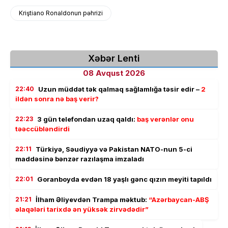
Kriştiano Ronaldonun pəhrizi
Xəbər Lenti
08 Avqust 2026
22:40
Uzun müddət tək qalmaq sağlamlığa təsir edir –
2
ildən sonra nə baş verir?
22:23
3 gün telefondan uzaq qaldı:
baş verənlər onu
təəccübləndirdi
22:11
Türkiyə, Səudiyyə və Pakistan NATO-nun 5-ci
maddəsinə bənzər razılaşma imzaladı
22:01
Goranboyda evdən 18 yaşlı gənc qızın meyiti tapıldı
21:21
İlham Əliyevdən Trampa məktub:
“Azərbaycan-ABŞ
əlaqələri tarixdə ən yüksək zirvədədir”