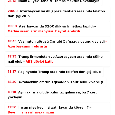
21:13
İlham Əliyev Donald Trampa məktub ünvanlayıb
20:00
Azərbaycan və ABŞ prezidentləri arasında telefon
danışığı olub
19:00
Azərbaycanda 3200 illik sirli mətbəx tapıldı –
Qədim insanların menyusu heyrətləndirdi
18:45
Vaşinqton görüşü Cənubi Qafqazda oyunu dəyişdi
–
Azərbaycanın rolu artır
18:39
Tramp Ermənistan və Azərbaycan arasında sülhə
nail olub –
ABŞ dövlət katibi
18:37
Paşinyanla Tramp arasında telefon danışığı olub
18:30
Avtomobilin ömrünü qısaldan 8 sürücülük vərdişi
18:10
Ayın axırına cibdə pulunuz qalmırsa, bu 7 xərci
yoxlayın
17:50
İnsan niyə keçmişi xatırlayanda kövrəlir? –
Beynimizin sirli mexanizmi