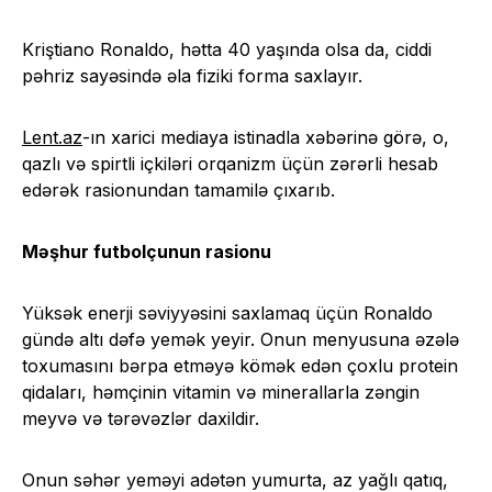
Kriştiano Ronaldo, hətta 40 yaşında olsa da, ciddi
pəhriz sayəsində əla fiziki forma saxlayır.
Lent.az
-ın xarici mediaya istinadla xəbərinə görə, o,
qazlı və spirtli içkiləri orqanizm üçün zərərli hesab
edərək rasionundan tamamilə çıxarıb.
Məşhur futbolçunun rasionu
Yüksək enerji səviyyəsini saxlamaq üçün Ronaldo
gündə altı dəfə yemək yeyir. Onun menyusuna əzələ
toxumasını bərpa etməyə kömək edən çoxlu protein
qidaları, həmçinin vitamin və minerallarla zəngin
meyvə və tərəvəzlər daxildir.
Onun səhər yeməyi adətən yumurta, az yağlı qatıq,