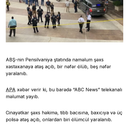
ABŞ-nin Pensilvaniya ştatında naməlum şəxs
xəstəxanaya atəş açıb, bir nəfər ölüb, beş nəfər
yaralanıb.
APA
xəbər verir ki, bu barədə “ABC News” telekanalı
məlumat yayıb.
Cinayətkar şəxs həkimə, tibb bacısına, baxıcıya və üç
polisə atəş açıb, onlardan biri ölümcül yaralanıb.