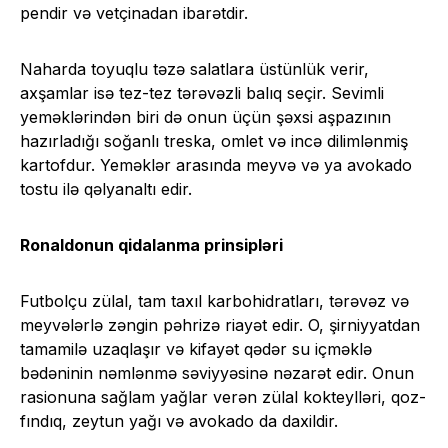
pendir və vetçinadan ibarətdir.
Naharda toyuqlu təzə salatlara üstünlük verir,
axşamlar isə tez-tez tərəvəzli balıq seçir. Sevimli
yeməklərindən biri də onun üçün şəxsi aşpazının
hazırladığı soğanlı treska, omlet və incə dilimlənmiş
kartofdur. Yeməklər arasında meyvə və ya avokado
tostu ilə qəlyanaltı edir.
Ronaldonun qidalanma prinsipləri
Futbolçu zülal, tam taxıl karbohidratları, tərəvəz və
meyvələrlə zəngin pəhrizə riayət edir. O, şirniyyatdan
tamamilə uzaqlaşır və kifayət qədər su içməklə
bədəninin nəmlənmə səviyyəsinə nəzarət edir. Onun
rasionuna sağlam yağlar verən zülal kokteylləri, qoz-
fındıq, zeytun yağı və avokado da daxildir.