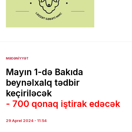
MƏDƏNIYYƏT
Mayın 1-də Bakıda
beynəlxalq tədbir
keçiriləcək
- 700 qonaq iştirak edəcək
29 Aprel 2024 - 11:54