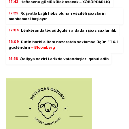
17:43
Həftəsonu güclü külək əsəcək – XƏBƏRDARLIQ
17:23
Rüşvətlə bağlı həbs olunan vəzifəli şəxslərin
məhkəməsi başlayır
17:04
Lənkəranda təqaüdçüləri aldadan şəxs saxlanılıb
16:09
Putin hərbi elitanı nəzarətdə saxlamaq üçün FTX-i
gücləndirir
– Bloomberg
15:58
Ədliyyə naziri Lerikdə vətəndaşları qəbul edib