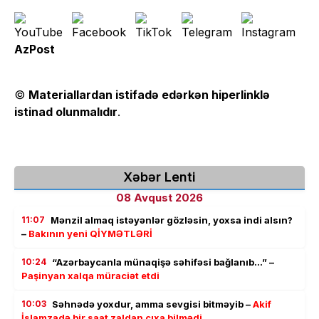
AzPost
©
Materiallardan istifadə edərkən hiperlinklə
istinad olunmalıdır
.
Xəbər Lenti
08 Avqust 2026
11:07
Mənzil almaq istəyənlər gözləsin, yoxsa indi alsın?
–
Bakının yeni QİYMƏTLƏRİ
10:24
“Azərbaycanla münaqişə səhifəsi bağlanıb…” –
Paşinyan xalqa müraciət etdi
10:03
Səhnədə yoxdur, amma sevgisi bitməyib –
Akif
İslamzadə bir saat zaldan çıxa bilmədi