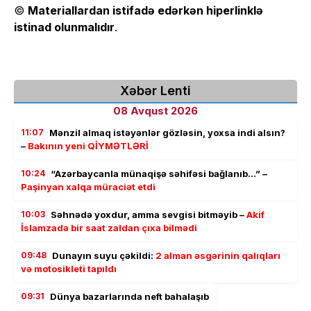
©
Materiallardan istifadə edərkən hiperlinklə
istinad olunmalıdır
.
Xəbər Lenti
08 Avqust 2026
11:07
Mənzil almaq istəyənlər gözləsin, yoxsa indi alsın?
–
Bakının yeni QİYMƏTLƏRİ
10:24
“Azərbaycanla münaqişə səhifəsi bağlanıb…” –
Paşinyan xalqa müraciət etdi
10:03
Səhnədə yoxdur, amma sevgisi bitməyib –
Akif
İslamzadə bir saat zaldan çıxa bilmədi
09:48
Dunayın suyu çəkildi:
2 alman əsgərinin qalıqları
və motosikleti tapıldı
09:31
Dünya bazarlarında neft bahalaşıb