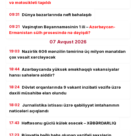
və motosikleti tapıldı
09:31
Dünya bazarlarında neft bahalaşıb
09:21
Vaşinqton Bəyannaməsinin 1 ili –
Azərbaycan-
Ermənistan sülh prosesində nə dəyişdi?
07 Avqust 2026
19:03
Nazirlik 606 mənzilin təmirinə üç milyon manatdan
çox vəsait xərcləyəcək
18:44
Azərbaycanda yüksək əməkhaqqlı vakansiyalar
hansı sahələrə aiddir?
18:24
Dövlət orqanlarında 9 vakant inzibati vəzifə üzrə
daxili müsahibə elan olundu
18:02
Jurnalistika ixtisası üzrə qabiliyyət imtahanının
nəticələri açıqlandı
17:43
Həftəsonu güclü külək əsəcək – XƏBƏRDARLIQ
17:23
Rüşvətlə bağlı həbs olunan vəzifəli şəxslərin