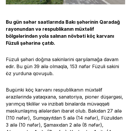
Bu gün səhər saatlarında Bakı şəhərinin Qaradağ
rayonundan və respublikanın müxtəlif
bölgələrindən yola salınan növbəti köç karvanı
Füzuli şəhərinə çatıb.
Füzuli şəhəri doğma sakinlərini qarşılamağa davam
edir. Bu gün 39 ailə olmaqla, 153 nəfər Füzuli sakini
öz yurduna qovuşub.
Bugünki köç karvanı respublikanın müxtəlif
ərazilərində yataqxana, sanatoriya, pioner düşərgəsi,
yarımçıq tikililər və inzibati binalarda müvəqqəti
məskunlaşmış ailələrdən ibarət olub. Bakıdan 27 ailə
(110 nəfər), Sumqayıtdan 5 ailə (14 nəfər), Füzulidən
3 ailə (10 nəfər), Şamaxıdan 2 ailə (8 nəfər),