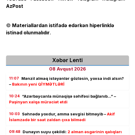
AzPost
©
Materiallardan istifadə edərkən hiperlinklə
istinad olunmalıdır
.
Xəbər Lenti
08 Avqust 2026
11:07
Mənzil almaq istəyənlər gözləsin, yoxsa indi alsın?
–
Bakının yeni QİYMƏTLƏRİ
10:24
“Azərbaycanla münaqişə səhifəsi bağlanıb…” –
Paşinyan xalqa müraciət etdi
10:03
Səhnədə yoxdur, amma sevgisi bitməyib –
Akif
İslamzadə bir saat zaldan çıxa bilmədi
09:48
Dunayın suyu çəkildi:
2 alman əsgərinin qalıqları