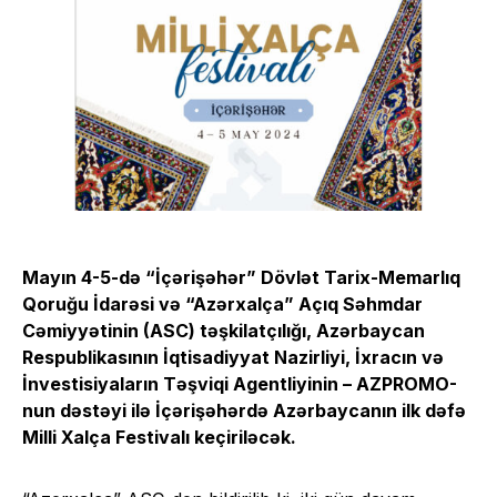
Mayın 4-5-də “İçərişəhər” Dövlət Tarix-Memarlıq
Qoruğu İdarəsi və “Azərxalça” Açıq Səhmdar
Cəmiyyətinin (ASC) təşkilatçılığı, Azərbaycan
Respublikasının İqtisadiyyat Nazirliyi, İxracın və
İnvestisiyaların Təşviqi Agentliyinin – AZPROMO-
nun dəstəyi ilə İçərişəhərdə Azərbaycanın ilk dəfə
Milli Xalça Festivalı keçiriləcək.