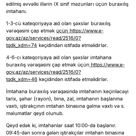
edilmiş əvvəlki illərin IX sinif məzunları üçün buraxılış
imtahanı.
1-3-cü kateqoriyaya aid olan şəxslər buraxılış
vərəqəsini çap etmək
üçün https://www.e-
gov.az/az/services/read/2516/0?
tqdk_xdm=74
keçidindən istifadə etməlidirlər.
4-6-cı kateqoriyaya aid olan şəxslər imtahana
buraxılış vərəqəsini çap etmək üçün
https://www.e-
gov.az/az/services/read/2516/0?
tqdk_xdm=46
keçidindən istifadə etməlidirlər.
İmtahana buraxılış vərəqəsində imtahanın keçiriləcəyi
tarix, şəhər (rayon), bina, zal, imtahanın başlanma
vaxtı, iştirakçının imtahan binasına gəlmə vaxtı və s.
məlumatlar qeyd olunub.
Qeyd edək ki, imtahanlar saat 10:00-da başlanır.
09:45-dən sonra gələn iştirakçılar imtahan binasına