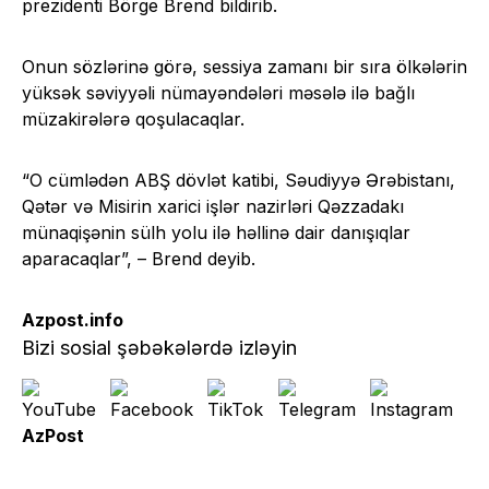
prezidenti Börge Brend bildirib.
Onun sözlərinə görə, sessiya zamanı bir sıra ölkələrin
yüksək səviyyəli nümayəndələri məsələ ilə bağlı
müzakirələrə qoşulacaqlar.
“O cümlədən ABŞ dövlət katibi, Səudiyyə Ərəbistanı,
Qətər və Misirin xarici işlər nazirləri Qəzzadakı
münaqişənin sülh yolu ilə həllinə dair danışıqlar
aparacaqlar”, – Brend deyib.
Azpost.info
Bizi sosial şəbəkələrdə izləyin
AzPost