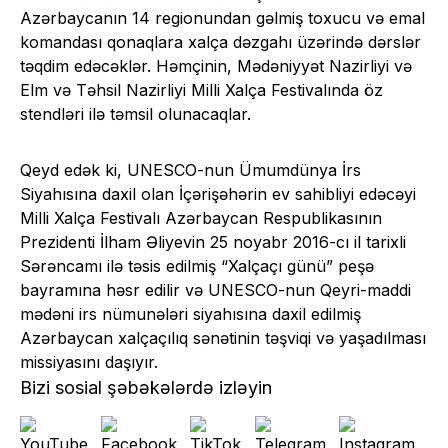
Azərbaycanın 14 regionundan gəlmiş toxucu və emal
komandası qonaqlara xalça dəzgahı üzərində dərslər
təqdim edəcəklər. Həmçinin, Mədəniyyət Nazirliyi və
Elm və Təhsil Nazirliyi Milli Xalça Festivalında öz
stendləri ilə təmsil olunacaqlar.
Qeyd edək ki, UNESCO-nun Ümumdünya İrs
Siyahısına daxil olan İçərişəhərin ev sahibliyi edəcəyi
Milli Xalça Festivalı Azərbaycan Respublikasının
Prezidenti İlham Əliyevin 25 noyabr 2016-cı il tarixli
Sərəncamı ilə təsis edilmiş “Xalçaçı günü” peşə
bayramına həsr edilir və UNESCO-nun Qeyri-maddi
mədəni irs nümunələri siyahısına daxil edilmiş
Azərbaycan xalçaçılıq sənətinin təşviqi və yaşadılması
missiyasını daşıyır.
Bizi sosial şəbəkələrdə izləyin