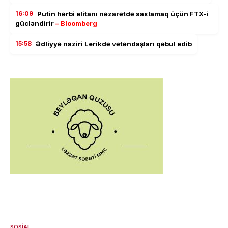
16:09
Putin hərbi elitanı nəzarətdə saxlamaq üçün FTX-i
gücləndirir
– Bloomberg
15:58
Ədliyyə naziri Lerikdə vətəndaşları qəbul edib
SOSIAL