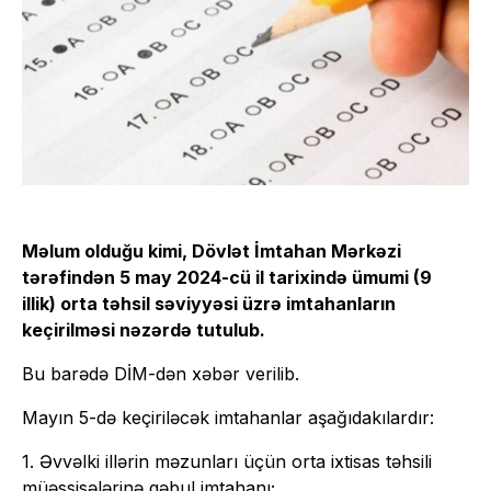
Məlum olduğu kimi, Dövlət İmtahan Mərkəzi
tərəfindən 5 may 2024-cü il tarixində ümumi (9
illik) orta təhsil səviyyəsi üzrə imtahanların
keçirilməsi nəzərdə tutulub.
Bu barədə DİM-dən xəbər verilib.
Mayın 5-də keçiriləcək imtahanlar aşağıdakılardır:
1. Əvvəlki illərin məzunları üçün orta ixtisas təhsili
müəssisələrinə qəbul imtahanı;