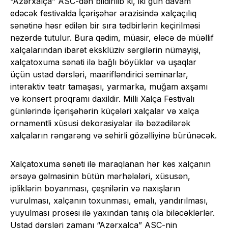
“Azərxalça” ASC-dən bildirilib ki, iki gün davam
edəcək festivalda İçərişəhər ərazisində xalçaçılıq
sənətinə həsr edilən bir sıra tədbirlərin keçirilməsi
nəzərdə tutulur. Bura qədim, müasir, eləcə də müəllif
xalçalarından ibarət eksklüziv sərgilərin nümayişi,
xalçatoxuma sənəti ilə bağlı böyüklər və uşaqlar
üçün ustad dərsləri, maarifləndirici seminarlar,
interaktiv teatr tamaşası, yarmarka, muğam axşamı
və konsert proqramı daxildir. Milli Xalça Festivalı
günlərində İçərişəhərin küçələri xalçalar və xalça
ornamentli xüsusi dekorasiyalar ilə bəzədilərək
xalçaların rəngarəng və sehirli gözəlliyinə bürünəcək.
Xalçatoxuma sənəti ilə maraqlanan hər kəs xalçanın
ərsəyə gəlməsinin bütün mərhələləri, xüsusən,
ipliklərin boyanması, çeşnilərin və naxışların
vurulması, xalçanın toxunması, emalı, yandırılması,
yuyulması prosesi ilə yaxından tanış ola biləcəklərlər.
Ustad dərsləri zamanı “Azərxalça” ASC-nin