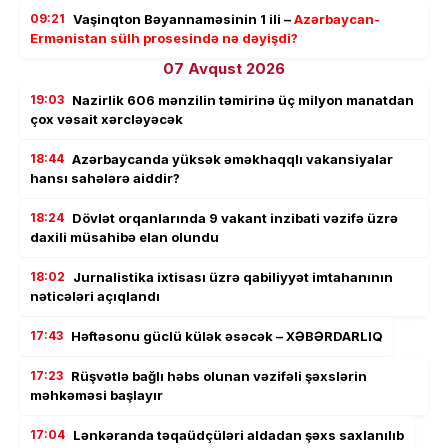
09:21
Vaşinqton Bəyannaməsinin 1 ili –
Azərbaycan-
Ermənistan sülh prosesində nə dəyişdi?
07 Avqust 2026
19:03
Nazirlik 606 mənzilin təmirinə üç milyon manatdan
çox vəsait xərcləyəcək
18:44
Azərbaycanda yüksək əməkhaqqlı vakansiyalar
hansı sahələrə aiddir?
18:24
Dövlət orqanlarında 9 vakant inzibati vəzifə üzrə
daxili müsahibə elan olundu
18:02
Jurnalistika ixtisası üzrə qabiliyyət imtahanının
nəticələri açıqlandı
17:43
Həftəsonu güclü külək əsəcək – XƏBƏRDARLIQ
17:23
Rüşvətlə bağlı həbs olunan vəzifəli şəxslərin
məhkəməsi başlayır
17:04
Lənkəranda təqaüdçüləri aldadan şəxs saxlanılıb