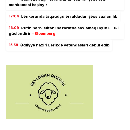
məhkəməsi başlayır
17:04
Lənkəranda təqaüdçüləri aldadan şəxs saxlanılıb
16:09
Putin hərbi elitanı nəzarətdə saxlamaq üçün FTX-i
gücləndirir
– Bloomberg
15:58
Ədliyyə naziri Lerikdə vətəndaşları qəbul edib