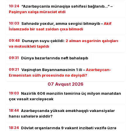
10:24
“Azərbaycanla münaqişə səhifəsi bağlanıb…” –
Paşinyan xalqa müraciət etdi
10:03
Səhnədə yoxdur, amma sevgisi bitməyib –
Akif
İslamzadə bir saat zaldan çıxa bilmədi
09:48
Dunayın suyu çəkildi:
2 alman əsgərinin qalıqları
və motosikleti tapıldı
09:31
Dünya bazarlarında neft bahalaşıb
09:21
Vaşinqton Bəyannaməsinin 1 ili –
Azərbaycan-
Ermənistan sülh prosesində nə dəyişdi?
07 Avqust 2026
19:03
Nazirlik 606 mənzilin təmirinə üç milyon manatdan
çox vəsait xərcləyəcək
18:44
Azərbaycanda yüksək əməkhaqqlı vakansiyalar
hansı sahələrə aiddir?
18:24
Dövlət orqanlarında 9 vakant inzibati vəzifə üzrə