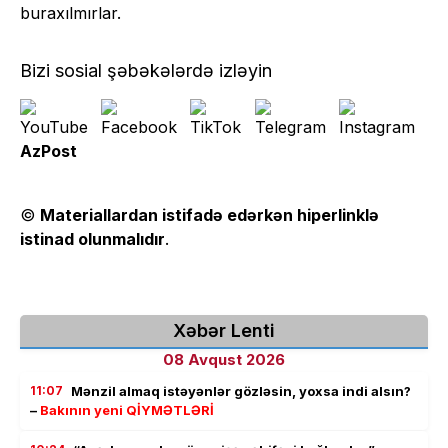
buraxılmırlar.
Bizi sosial şəbəkələrdə izləyin
AzPost
©
Materiallardan istifadə edərkən hiperlinklə
istinad olunmalıdır
.
Xəbər Lenti
08 Avqust 2026
11:07
Mənzil almaq istəyənlər gözləsin, yoxsa indi alsın?
–
Bakının yeni QİYMƏTLƏRİ