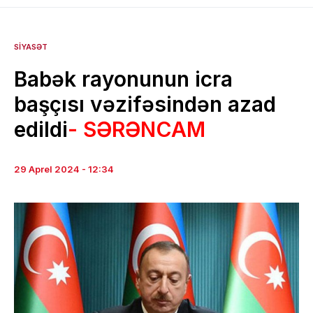
SIYASƏT
Babək rayonunun icra
başçısı vəzifəsindən azad
edildi
- SƏRƏNCAM
29 Aprel 2024 - 12:34