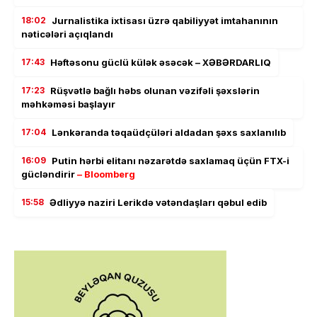
18:02
Jurnalistika ixtisası üzrə qabiliyyət imtahanının
nəticələri açıqlandı
17:43
Həftəsonu güclü külək əsəcək – XƏBƏRDARLIQ
17:23
Rüşvətlə bağlı həbs olunan vəzifəli şəxslərin
məhkəməsi başlayır
17:04
Lənkəranda təqaüdçüləri aldadan şəxs saxlanılıb
16:09
Putin hərbi elitanı nəzarətdə saxlamaq üçün FTX-i
gücləndirir
– Bloomberg
15:58
Ədliyyə naziri Lerikdə vətəndaşları qəbul edib