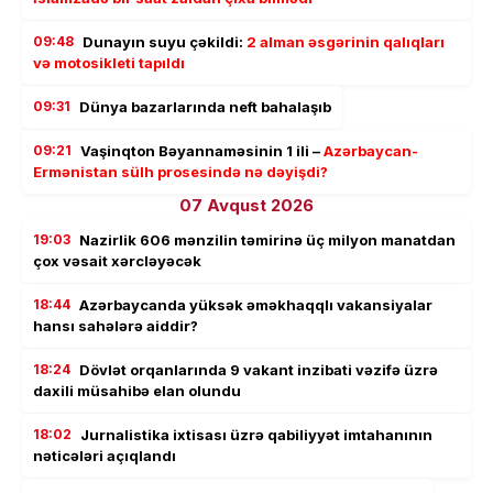
09:48
Dunayın suyu çəkildi:
2 alman əsgərinin qalıqları
və motosikleti tapıldı
09:31
Dünya bazarlarında neft bahalaşıb
09:21
Vaşinqton Bəyannaməsinin 1 ili –
Azərbaycan-
Ermənistan sülh prosesində nə dəyişdi?
07 Avqust 2026
19:03
Nazirlik 606 mənzilin təmirinə üç milyon manatdan
çox vəsait xərcləyəcək
18:44
Azərbaycanda yüksək əməkhaqqlı vakansiyalar
hansı sahələrə aiddir?
18:24
Dövlət orqanlarında 9 vakant inzibati vəzifə üzrə
daxili müsahibə elan olundu
18:02
Jurnalistika ixtisası üzrə qabiliyyət imtahanının
nəticələri açıqlandı