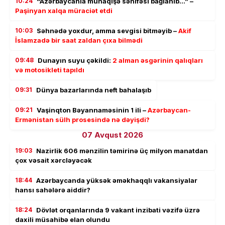
10:24
“Azərbaycanla münaqişə səhifəsi bağlanıb…” –
Paşinyan xalqa müraciət etdi
10:03
Səhnədə yoxdur, amma sevgisi bitməyib –
Akif
İslamzadə bir saat zaldan çıxa bilmədi
09:48
Dunayın suyu çəkildi:
2 alman əsgərinin qalıqları
və motosikleti tapıldı
09:31
Dünya bazarlarında neft bahalaşıb
09:21
Vaşinqton Bəyannaməsinin 1 ili –
Azərbaycan-
Ermənistan sülh prosesində nə dəyişdi?
07 Avqust 2026
19:03
Nazirlik 606 mənzilin təmirinə üç milyon manatdan
çox vəsait xərcləyəcək
18:44
Azərbaycanda yüksək əməkhaqqlı vakansiyalar
hansı sahələrə aiddir?
18:24
Dövlət orqanlarında 9 vakant inzibati vəzifə üzrə
daxili müsahibə elan olundu