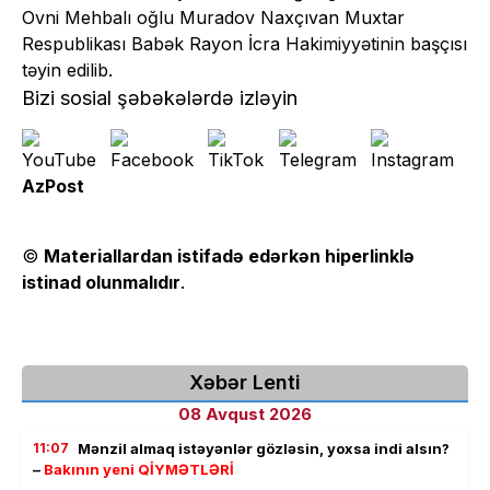
Ovni Mehbalı oğlu Muradov Naxçıvan Muxtar
Respublikası Babək Rayon İcra Hakimiyyətinin başçısı
təyin edilib.
Bizi sosial şəbəkələrdə izləyin
AzPost
©
Materiallardan istifadə edərkən hiperlinklə
istinad olunmalıdır
.
Xəbər Lenti
08 Avqust 2026
11:07
Mənzil almaq istəyənlər gözləsin, yoxsa indi alsın?
–
Bakının yeni QİYMƏTLƏRİ