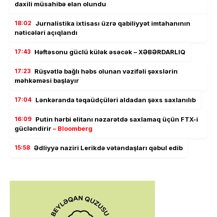
daxili müsahibə elan olundu
18:02
Jurnalistika ixtisası üzrə qabiliyyət imtahanının
nəticələri açıqlandı
17:43
Həftəsonu güclü külək əsəcək – XƏBƏRDARLIQ
17:23
Rüşvətlə bağlı həbs olunan vəzifəli şəxslərin
məhkəməsi başlayır
17:04
Lənkəranda təqaüdçüləri aldadan şəxs saxlanılıb
16:09
Putin hərbi elitanı nəzarətdə saxlamaq üçün FTX-i
gücləndirir
– Bloomberg
15:58
Ədliyyə naziri Lerikdə vətəndaşları qəbul edib