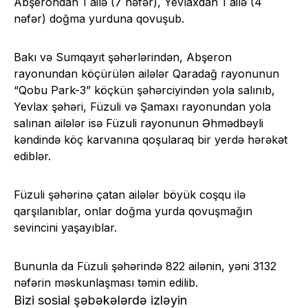
Abşerondan 1 ailə (7 nəfər), Yevlaxdan 1 ailə (4
nəfər) doğma yurduna qovuşub.
Bakı və Sumqayıt şəhərlərindən, Abşeron
rayonundan köçürülən ailələr Qaradağ rayonunun
“Qobu Park-3” köçkün şəhərciyindən yola salınıb,
Yevlax şəhəri, Füzuli və Şamaxı rayonundan yola
salınan ailələr isə Füzuli rayonunun Əhmədbəyli
kəndində köç karvanına qoşularaq bir yerdə hərəkət
ediblər.
Füzuli şəhərinə çatan ailələr böyük coşqu ilə
qarşılanıblar, onlar doğma yurda qovuşmağın
sevincini yaşayıblar.
Bununla da Füzuli şəhərində 822 ailənin, yəni 3132
nəfərin məskunlaşması təmin edilib.
Bizi sosial şəbəkələrdə izləyin