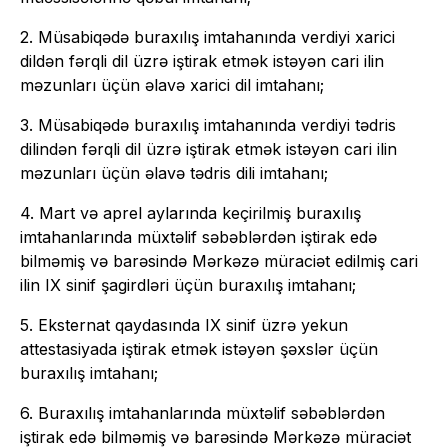
2. Müsabiqədə buraxılış imtahanında verdiyi xarici
dildən fərqli dil üzrə iştirak etmək istəyən cari ilin
məzunları üçün əlavə xarici dil imtahanı;
3. Müsabiqədə buraxılış imtahanında verdiyi tədris
dilindən fərqli dil üzrə iştirak etmək istəyən cari ilin
məzunları üçün əlavə tədris dili imtahanı;
4. Mart və aprel aylarında keçirilmiş buraxılış
imtahanlarında müxtəlif səbəblərdən iştirak edə
bilməmiş və barəsində Mərkəzə müraciət edilmiş cari
ilin IX sinif şagirdləri üçün buraxılış imtahanı;
5. Eksternat qaydasında IX sinif üzrə yekun
attestasiyada iştirak etmək istəyən şəxslər üçün
buraxılış imtahanı;
6. Buraxılış imtahanlarında müxtəlif səbəblərdən
iştirak edə bilməmiş və barəsində Mərkəzə müraciət