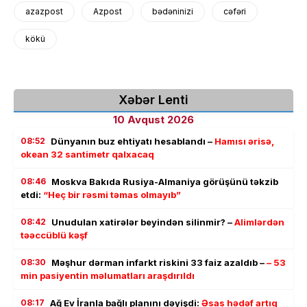
azazpost
Azpost
bədəninizi
cəfəri
kökü
Xəbər Lenti
10 Avqust 2026
08:52
Dünyanın buz ehtiyatı hesablandı –
Hamısı ərisə,
okean 32 santimetr qalxacaq
08:46
Moskva Bakıda Rusiya-Almaniya görüşünü təkzib
etdi:
“Heç bir rəsmi təmas olmayıb”
08:42
Unudulan xatirələr beyindən silinmir? –
Alimlərdən
təəccüblü kəşf
08:30
Məşhur dərman infarkt riskini 33 faiz azaldıb –
– 53
min pasiyentin məlumatları araşdırıldı
08:17
Ağ Ev İranla bağlı planını dəyişdi:
Əsas hədəf artıq