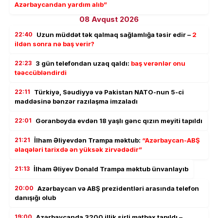
Azərbaycandan yardım alıb”
08 Avqust 2026
22:40
Uzun müddət tək qalmaq sağlamlığa təsir edir –
2
ildən sonra nə baş verir?
22:23
3 gün telefondan uzaq qaldı:
baş verənlər onu
təəccübləndirdi
22:11
Türkiyə, Səudiyyə və Pakistan NATO-nun 5-ci
maddəsinə bənzər razılaşma imzaladı
22:01
Goranboyda evdən 18 yaşlı gənc qızın meyiti tapıldı
21:21
İlham Əliyevdən Trampa məktub:
“Azərbaycan-ABŞ
əlaqələri tarixdə ən yüksək zirvədədir”
21:13
İlham Əliyev Donald Trampa məktub ünvanlayıb
20:00
Azərbaycan və ABŞ prezidentləri arasında telefon
danışığı olub
19:00
Azərbaycanda 3200 illik sirli mətbəx tapıldı –