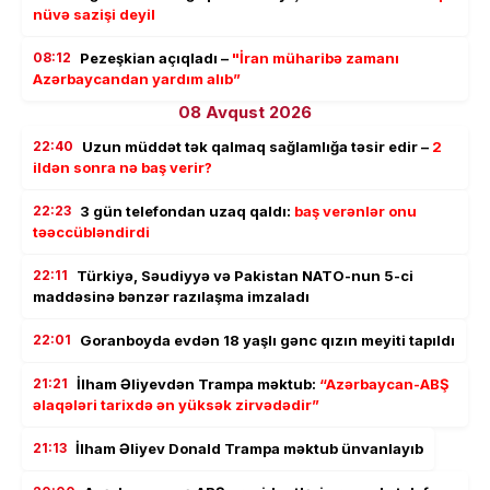
nüvə sazişi deyil
08:12
Pezeşkian açıqladı –
"İran müharibə zamanı
Azərbaycandan yardım alıb”
08 Avqust 2026
22:40
Uzun müddət tək qalmaq sağlamlığa təsir edir –
2
ildən sonra nə baş verir?
22:23
3 gün telefondan uzaq qaldı:
baş verənlər onu
təəccübləndirdi
22:11
Türkiyə, Səudiyyə və Pakistan NATO-nun 5-ci
maddəsinə bənzər razılaşma imzaladı
22:01
Goranboyda evdən 18 yaşlı gənc qızın meyiti tapıldı
21:21
İlham Əliyevdən Trampa məktub:
“Azərbaycan-ABŞ
əlaqələri tarixdə ən yüksək zirvədədir”
21:13
İlham Əliyev Donald Trampa məktub ünvanlayıb