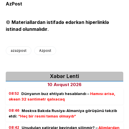
AzPost
©
Materiallardan istifadə edərkən hiperlinklə
istinad olunmalıdır
.
azazpost
Azpost
Xəbər Lenti
10 Avqust 2026
08:52
Dünyanın buz ehtiyatı hesablandı –
Hamısı ərisə,
okean 32 santimetr qalxacaq
08:46
Moskva Bakıda Rusiya-Almaniya görüşünü təkzib
etdi:
“Heç bir rəsmi təmas olmayıb”
08:42
Unudulan xatirələr beyindən silinmir? –
Alimlərdən