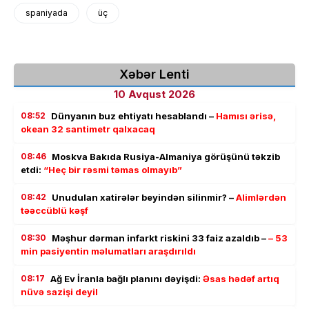
spaniyada
üç
Xəbər Lenti
10 Avqust 2026
08:52
Dünyanın buz ehtiyatı hesablandı –
Hamısı ərisə,
okean 32 santimetr qalxacaq
08:46
Moskva Bakıda Rusiya-Almaniya görüşünü təkzib
etdi:
“Heç bir rəsmi təmas olmayıb”
08:42
Unudulan xatirələr beyindən silinmir? –
Alimlərdən
təəccüblü kəşf
08:30
Məşhur dərman infarkt riskini 33 faiz azaldıb –
– 53
min pasiyentin məlumatları araşdırıldı
08:17
Ağ Ev İranla bağlı planını dəyişdi:
Əsas hədəf artıq
nüvə sazişi deyil