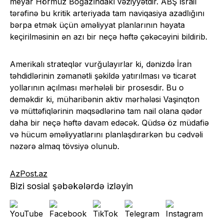
meyar Hörmüz Boğazındakı vəziyyətdir. ABŞ İsrail
tərəfinə bu kritik arteriyada tam naviqasiya azadlığını
bərpa etmək üçün əməliyyat planlarının həyata
keçirilməsinin ən azı bir neçə həftə çəkəcəyini bildirib.
Amerikalı strateqlər vurğulayırlar ki, dənizdə İran
təhdidlərinin zəmanətli şəkildə yatırılması və ticarət
yollarının açılması mərhələli bir prosesdir. Bu o
deməkdir ki, müharibənin aktiv mərhələsi Vaşinqton
və müttəfiqlərinin məqsədlərinə tam nail olana qədər
daha bir neçə həftə davam edəcək. Qüdsə öz müdafiə
və hücum əməliyyatlarını planlaşdırarkən bu cədvəli
nəzərə almaq tövsiyə olunub.
AzPost.az
Bizi sosial şəbəkələrdə izləyin