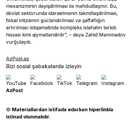
mexanizminin dəyişdirilməsi ilə məhdudlaşmır. Bu,
dövlət sektorunda idarəetmənin təkmilləşdirilməsi,
fiskal intizamın gücləndirilməsi və şəffaflığın
artırılması istiqamətində kompleks islahatın tərkib
hissəsi kimi qiymətləndirilir”, – deyə Zahid Məmmədov
vurğulayıb.
AzPost.az
Bizi sosial şəbəkələrdə izləyin
AzPost
©
Materiallardan istifadə edərkən hiperlinklə
istinad olunmalıdır
.