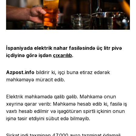
İspaniyada elektrik nahar fasiləsində üç litr pivə
içdiyinə görə işdən
çıxarılıb
.
Azpost.info
bildirir ki, işçi buna etiraz edərək
məhkəməyə müracit edib.
Elektrik məhkəmədə qalib gəlib. Məhkəmə onun
xeyrinə qərar verib: Məhkəmə hesab edib ki, fasilə iş
vaxtı hesab edilmir və işəgötürən spirtli içkinin onun
işinə təsir etdiyini sübut edə bilməyib.
Şirkət indi təxminən 47.000 avro təzminat ödəməli