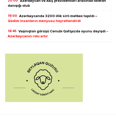
20:00
Azərbaycan və ABŞ prezidentləri arasında telefon
danışığı olub
19:00
Azərbaycanda 3200 illik sirli mətbəx tapıldı –
Qədim insanların menyusu heyrətləndirdi
18:45
Vaşinqton görüşü Cənubi Qafqazda oyunu dəyişdi
–
Azərbaycanın rolu artır