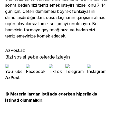
sonra bədəninizi təmizləmək istəyirsinizsə, onu 7-14
gün için. Cəfəri dəmləməsi böyrək funksiyasını
stimullaşdırdığından, susuzlaşmanın qarşısını almaq
üçün əlavələrsiz təmiz su içməyi unutmayın. Bu,
həmçinin formaya qayıtmağınıza və bədəninizi
təmizləməyinizə kömək edəcək.
AzPost.az
Bizi sosial şəbəkələrdə izləyin
AzPost
©
Materiallardan istifadə edərkən hiperlinklə
istinad olunmalıdır
.