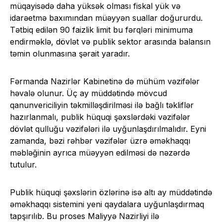
müqayisədə daha yüksək olması fiskal yük və
idarəetmə baxımından müəyyən suallar doğururdu.
Tətbiq edilən 90 faizlik limit bu fərqləri minimuma
endirməklə, dövlət və publik sektor arasında balansın
təmin olunmasına şərait yaradır.
Fərmanda Nazirlər Kabinetinə də mühüm vəzifələr
həvalə olunur. Üç ay müddətində mövcud
qanunvericiliyin təkmilləşdirilməsi ilə bağlı təkliflər
hazırlanmalı, publik hüquqi şəxslərdəki vəzifələr
dövlət qulluğu vəzifələri ilə uyğunlaşdırılmalıdır. Eyni
zamanda, bəzi rəhbər vəzifələr üzrə əməkhaqqı
məbləğinin ayrıca müəyyən edilməsi də nəzərdə
tutulur.
Publik hüquqi şəxslərin özlərinə isə altı ay müddətində
əməkhaqqı sistemini yeni qaydalara uyğunlaşdırmaq
tapşırılıb. Bu proses Maliyyə Nazirliyi ilə