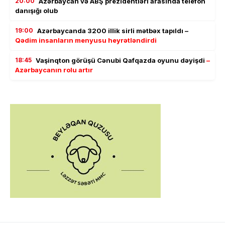
20:00
Azərbaycan və ABŞ prezidentləri arasında telefon
danışığı olub
19:00
Azərbaycanda 3200 illik sirli mətbəx tapıldı –
Qədim insanların menyusu heyrətləndirdi
18:45
Vaşinqton görüşü Cənubi Qafqazda oyunu dəyişdi
–
Azərbaycanın rolu artır