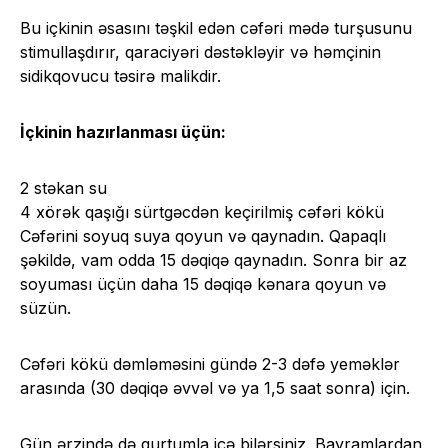
Bu içkinin əsasını təşkil edən cəfəri mədə turşusunu
stimullaşdırır, qaraciyəri dəstəkləyir və həmçinin
sidikqovucu təsirə malikdir.
İçkinin hazırlanması üçün:
2 stəkan su
4 xörək qaşığı sürtgəcdən keçirilmiş cəfəri kökü
Cəfərini soyuq suya qoyun və qaynadın. Qapaqlı
şəkildə, vam odda 15 dəqiqə qaynadın. Sonra bir az
soyuması üçün daha 15 dəqiqə kənara qoyun və
süzün.
Cəfəri kökü dəmləməsini gündə 2-3 dəfə yeməklər
arasında (30 dəqiqə əvvəl və ya 1,5 saat sonra) için.
Gün ərzində də qurtumla içə bilərsiniz. Bayramlardan