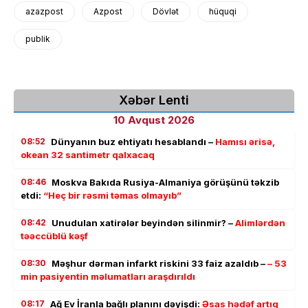
azazpost
Azpost
Dövlət
hüquqi
publik
Xəbər Lenti
10 Avqust 2026
08:52
Dünyanın buz ehtiyatı hesablandı –
Hamısı ərisə,
okean 32 santimetr qalxacaq
08:46
Moskva Bakıda Rusiya-Almaniya görüşünü təkzib
etdi:
“Heç bir rəsmi təmas olmayıb”
08:42
Unudulan xatirələr beyindən silinmir? –
Alimlərdən
təəccüblü kəşf
08:30
Məşhur dərman infarkt riskini 33 faiz azaldıb –
– 53
min pasiyentin məlumatları araşdırıldı
08:17
Ağ Ev İranla bağlı planını dəyişdi:
Əsas hədəf artıq