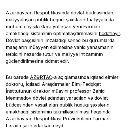
Azərbaycan Respublikasında dövlət büdcəsindən
maliyyələşən publik hüquqi şəxslərin fəaliyyətində
mühüm dəyişikliklərə yol açan yeni Fərman
əməkhaqqı sisteminin optimallaşdırılmasını
hədəfləyir
.
Dövlət başçısının imzaladığı sənəd bu qurumlarda
maaşların müəyyən edilməsinə vahid yanaşmanın
tətbiqini nəzərdə tutur və maliyyə intizamının
gücləndirilməsinə xidmət edir.
Bu barədə
AZƏRTAC
-a açıqlamasında iqtisad elmləri
doktoru, İqtisadi Araşdırmalar Elmi-Tədqiqat
İnstitutunun direktor müavini professor Zahid
Məmmədov dövlət adından yaradılan və dövlət
büdcəsindən vəsait alan publik hüquqi şəxslərin
əməkhaqqı sisteminin təkmilləşdirilməsi haqqında
Azərbaycan Respublikası Prezidentinin Fərmanı
barədə şərh edərkən deyib.