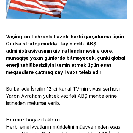
Vaşinqton Tehranla hazırkı hərbi qarşıdurma üçün
Qüdsə strateji müddət təyin
edib
. ABŞ
administrasiyasının qiymətləndirməsinə görə,
münaqişə yaxın günlərdə bitməyəcək, çünki qlobal
enerji təhlükəsizliyini təmin etmək üçün əsas
məqsədlərə çatmaq xeyli vaxt tələb edir.
Bu barədə İsrailin 12-ci Kanal TV-nin siyasi şərhçisi
Yaron Avraham yüksək vəzifəli ABŞ mənbələrinə
istinadən məlumat verib.
Hörmüz boğazı faktoru
Hərbi əməliyyatların müddətini müəyyən edən əsas