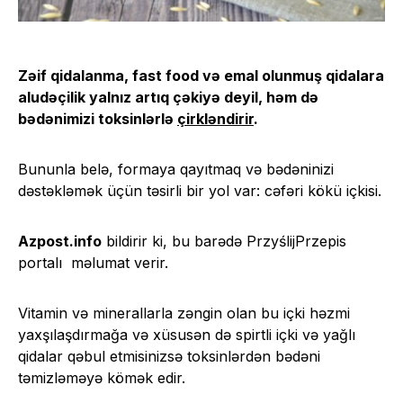
Zəif qidalanma, fast food və emal olunmuş qidalara
aludəçilik yalnız artıq çəkiyə deyil, həm də
bədənimizi toksinlərlə
çirkləndirir
.
Bununla belə, formaya qayıtmaq və bədəninizi
dəstəkləmək üçün təsirli bir yol var: cəfəri kökü içkisi.
Azpost.info
bildirir ki, bu barədə PrzyślijPrzepis
portalı məlumat verir.
Vitamin və minerallarla zəngin olan bu içki həzmi
yaxşılaşdırmağa və xüsusən də spirtli içki və yağlı
qidalar qəbul etmisinizsə toksinlərdən bədəni
təmizləməyə kömək edir.