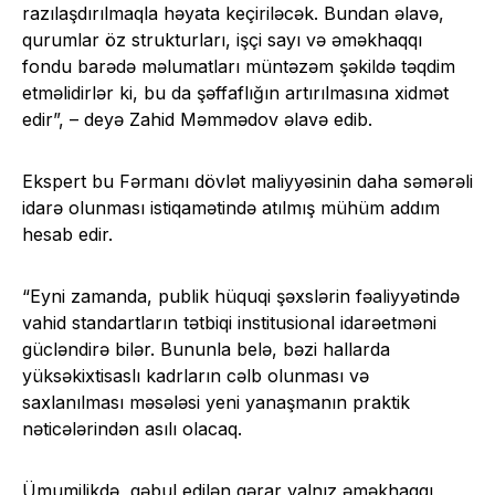
razılaşdırılmaqla həyata keçiriləcək. Bundan əlavə,
qurumlar öz strukturları, işçi sayı və əməkhaqqı
fondu barədə məlumatları müntəzəm şəkildə təqdim
etməlidirlər ki, bu da şəffaflığın artırılmasına xidmət
edir”, – deyə Zahid Məmmədov əlavə edib.
Ekspert bu Fərmanı dövlət maliyyəsinin daha səmərəli
idarə olunması istiqamətində atılmış mühüm addım
hesab edir.
“Eyni zamanda, publik hüquqi şəxslərin fəaliyyətində
vahid standartların tətbiqi institusional idarəetməni
gücləndirə bilər. Bununla belə, bəzi hallarda
yüksəkixtisaslı kadrların cəlb olunması və
saxlanılması məsələsi yeni yanaşmanın praktik
nəticələrindən asılı olacaq.
Ümumilikdə, qəbul edilən qərar yalnız əməkhaqqı