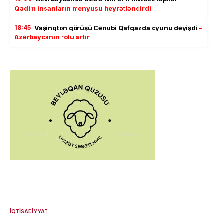
Qədim insanların menyusu heyrətləndirdi
18:45
Vaşinqton görüşü Cənubi Qafqazda oyunu dəyişdi
–
Azərbaycanın rolu artır
İQTISADIYYAT