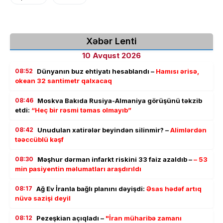
Xəbər Lenti
10 Avqust 2026
08:52
Dünyanın buz ehtiyatı hesablandı –
Hamısı ərisə,
okean 32 santimetr qalxacaq
08:46
Moskva Bakıda Rusiya-Almaniya görüşünü təkzib
etdi:
“Heç bir rəsmi təmas olmayıb”
08:42
Unudulan xatirələr beyindən silinmir? –
Alimlərdən
təəccüblü kəşf
08:30
Məşhur dərman infarkt riskini 33 faiz azaldıb –
– 53
min pasiyentin məlumatları araşdırıldı
08:17
Ağ Ev İranla bağlı planını dəyişdi:
Əsas hədəf artıq
nüvə sazişi deyil
08:12
Pezeşkian açıqladı –
"İran müharibə zamanı