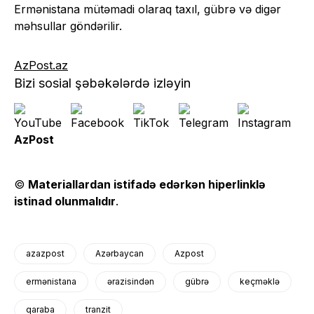
Ermənistana mütəmadi olaraq taxıl, gübrə və digər
məhsullar göndərilir.
AzPost.az
Bizi sosial şəbəkələrdə izləyin
AzPost
©
Materiallardan istifadə edərkən hiperlinklə
istinad olunmalıdır
.
azazpost
Azərbaycan
Azpost
ermənistana
ərazisindən
gübrə
keçməklə
qaraba
tranzit