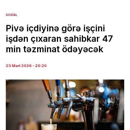
SOSIAL
Pivə içdiyinə görə işçini
işdən çıxaran sahibkar 47
min təzminat ödəyəcək
23 Mart 2026 - 20:20