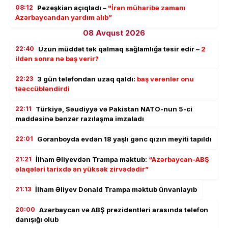
08:12
Pezeşkian açıqladı –
"İran müharibə zamanı
Azərbaycandan yardım alıb”
08 Avqust 2026
22:40
Uzun müddət tək qalmaq sağlamlığa təsir edir –
2
ildən sonra nə baş verir?
22:23
3 gün telefondan uzaq qaldı:
baş verənlər onu
təəccübləndirdi
22:11
Türkiyə, Səudiyyə və Pakistan NATO-nun 5-ci
maddəsinə bənzər razılaşma imzaladı
22:01
Goranboyda evdən 18 yaşlı gənc qızın meyiti tapıldı
21:21
İlham Əliyevdən Trampa məktub:
“Azərbaycan-ABŞ
əlaqələri tarixdə ən yüksək zirvədədir”
21:13
İlham Əliyev Donald Trampa məktub ünvanlayıb
20:00
Azərbaycan və ABŞ prezidentləri arasında telefon
danışığı olub