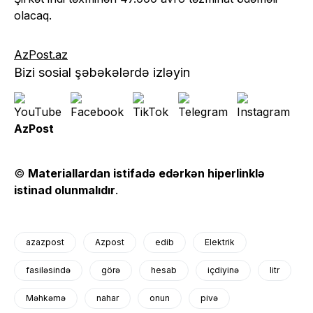
olacaq.
AzPost.az
Bizi sosial şəbəkələrdə izləyin
AzPost
©
Materiallardan istifadə edərkən hiperlinklə
istinad olunmalıdır
.
azazpost
Azpost
edib
Elektrik
fasiləsində
görə
hesab
içdiyinə
litr
Məhkəmə
nahar
onun
pivə