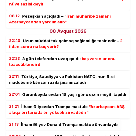
nüvə sazişi deyil
08:12
Pezeşkian açıqladı –
"İran müharibə zamanı
Azərbaycandan yardım alıb”
08 Avqust 2026
22:40
Uzun müddət tək qalmaq sağlamlığa təsir edir –
2
ildən sonra nə baş verir?
22:23
3 gün telefondan uzaq qaldı:
baş verənlər onu
təəccübləndirdi
22:11
Türkiyə, Səudiyyə və Pakistan NATO-nun 5-ci
maddəsinə bənzər razılaşma imzaladı
22:01
Goranboyda evdən 18 yaşlı gənc qızın meyiti tapıldı
21:21
İlham Əliyevdən Trampa məktub:
“Azərbaycan-ABŞ
əlaqələri tarixdə ən yüksək zirvədədir”
21:13
İlham Əliyev Donald Trampa məktub ünvanlayıb