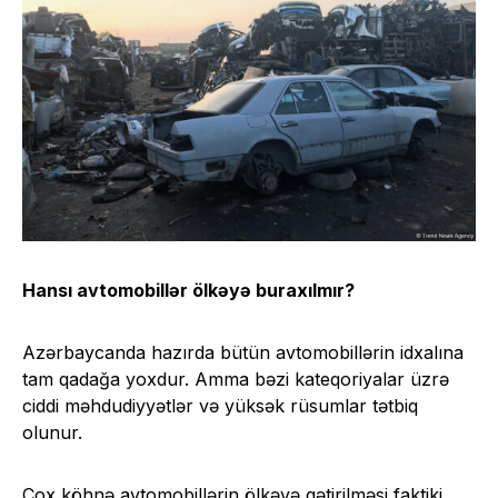
Hansı avtomobillər ölkəyə buraxılmır?
Azərbaycanda hazırda bütün avtomobillərin idxalına
tam qadağa yoxdur. Amma bəzi kateqoriyalar üzrə
ciddi məhdudiyyətlər və yüksək rüsumlar tətbiq
olunur.
Çox köhnə avtomobillərin ölkəyə gətirilməsi faktiki