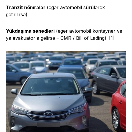
Tranzit nömrələr
(əgər avtomobil sürülərək
gətirilirsə).
Yükdaşıma sənədləri
(əgər avtomobil konteyner və
ya evakuatorla gəlirsə – CMR / Bill of Lading). [1]