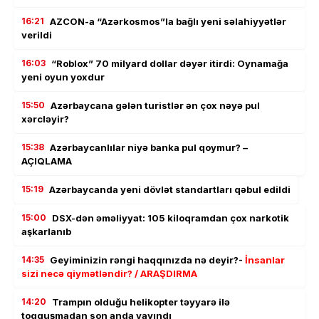
16:21
AZCON-a “Azərkosmos”la bağlı yeni səlahiyyətlər
verildi
16:03
“Roblox” 70 milyard dollar dəyər itirdi: Oynamağa
yeni oyun yoxdur
15:50
Azərbaycana gələn turistlər ən çox nəyə pul
xərcləyir?
15:38
Azərbaycanlılar niyə banka pul qoymur? –
AÇIQLAMA
15:19
Azərbaycanda yeni dövlət standartları qəbul edildi
15:00
DSX-dən əməliyyat: 105 kiloqramdan çox narkotik
aşkarlanıb
14:35
Geyiminizin rəngi haqqınızda nə deyir?-
İnsanlar
sizi necə qiymətləndir? / ARAŞDIRMA
14:20
Trampın olduğu helikopter təyyarə ilə
toqquşmadan son anda yayındı