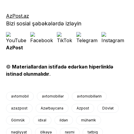
AzPost.az
Bizi sosial şəbəkələrdə izləyin
AzPost
©
Materiallardan istifadə edərkən hiperlinklə
istinad olunmalıdır
.
avtomobil
avtomobillər
avtomobillərin
azazpost
Azərbaycana
Azpost
Dövlət
Gömrük
idxal
ildən
mühərrik
nəqliyyat
ölkəyə
rəsmi
tətbiq