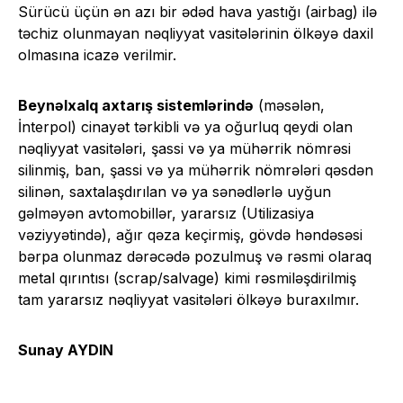
Sürücü üçün ən azı bir ədəd hava yastığı (airbag) ilə
təchiz olunmayan nəqliyyat vasitələrinin ölkəyə daxil
olmasına icazə verilmir.
Beynəlxalq axtarış sistemlərində
(məsələn,
İnterpol) cinayət tərkibli və ya oğurluq qeydi olan
nəqliyyat vasitələri, şassi və ya mühərrik nömrəsi
silinmiş, ban, şassi və ya mühərrik nömrələri qəsdən
silinən, saxtalaşdırılan və ya sənədlərlə uyğun
gəlməyən avtomobillər, yararsız (Utilizasiya
vəziyyətində), ağır qəza keçirmiş, gövdə həndəsəsi
bərpa olunmaz dərəcədə pozulmuş və rəsmi olaraq
metal qırıntısı (scrap/salvage) kimi rəsmiləşdirilmiş
tam yararsız nəqliyyat vasitələri ölkəyə buraxılmır.
Sunay AYDIN