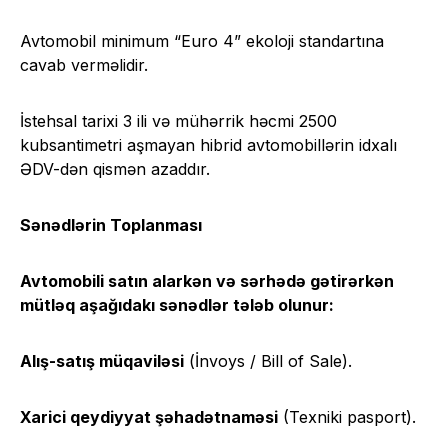
Avtomobil minimum “Euro 4” ekoloji standartına
cavab verməlidir.
İstehsal tarixi 3 ili və mühərrik həcmi 2500
kubsantimetri aşmayan hibrid avtomobillərin idxalı
ƏDV-dən qismən azaddır.
Sənədlərin Toplanması
Avtomobili satın alarkən və sərhədə gətirərkən
mütləq aşağıdakı sənədlər tələb olunur:
Alış-satış müqaviləsi
(İnvoys / Bill of Sale).
Xarici qeydiyyat şəhadətnaməsi
(Texniki pasport).