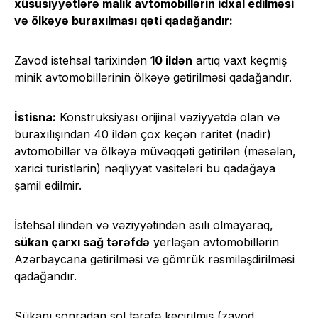
xüsusiyyətlərə malik avtomobillərin idxal edilməsi
və ölkəyə buraxılması qəti qadağandır:
Zavod istehsal tarixindən
10 ildən
artıq vaxt keçmiş
minik avtomobillərinin ölkəyə gətirilməsi qadağandır.
İstisna:
Konstruksiyası orijinal vəziyyətdə olan və
buraxılışından 40 ildən çox keçən raritet (nadir)
avtomobillər və ölkəyə müvəqqəti gətirilən (məsələn,
xarici turistlərin) nəqliyyat vasitələri bu qadağaya
şamil edilmir.
İstehsal ilindən və vəziyyətindən asılı olmayaraq,
sükan çarxı sağ tərəfdə
yerləşən avtomobillərin
Azərbaycana gətirilməsi və gömrük rəsmiləşdirilməsi
qadağandır.
Sükanı sonradan sol tərəfə keçirilmiş (zavod