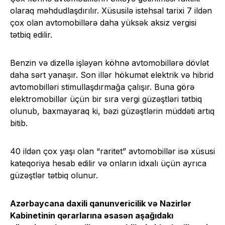
olaraq məhdudlaşdırılır. Xüsusilə istehsal tarixi 7 ildən
çox olan avtomobillərə daha yüksək aksiz vergisi
tətbiq edilir.
Benzin və dizellə işləyən köhnə avtomobillərə dövlət
daha sərt yanaşır. Son illər hökumət elektrik və hibrid
avtomobilləri stimullaşdırmağa çalışır. Buna görə
elektromobillər üçün bir sıra vergi güzəştləri tətbiq
olunub, baxmayaraq ki, bəzi güzəştlərin müddəti artıq
bitib.
40 ildən çox yaşı olan “raritet” avtomobillər isə xüsusi
kateqoriya hesab edilir və onların idxalı üçün ayrıca
güzəştlər tətbiq olunur.
Azərbaycana daxili qanunvericilik və Nazirlər
Kabinetinin qərarlarına əsasən aşağıdakı