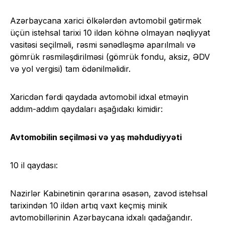
Azərbaycana xarici ölkələrdən avtomobil gətirmək
üçün istehsal tarixi 10 ildən köhnə olmayan nəqliyyat
vasitəsi seçilməli, rəsmi sənədləşmə aparılmalı və
gömrük rəsmiləşdirilməsi (gömrük fondu, aksiz, ƏDV
və yol vergisi) tam ödənilməlidir.
Xaricdən fərdi qaydada avtomobil idxal etməyin
addım-addım qaydaları aşağıdakı kimidir:
Avtomobilin seçilməsi və
y
aş
m
əhdudiyyəti
10 il qaydası:
Nazirlər Kabinetinin qərarına əsasən, zavod istehsal
tarixindən 10 ildən artıq vaxt keçmiş minik
avtomobillərinin Azərbaycana idxalı qadağandır.