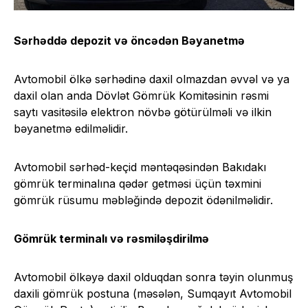
Sərhəddə depozit və öncədən Bəyanetmə
Avtomobil ölkə sərhədinə daxil olmazdan əvvəl və ya
daxil olan anda Dövlət Gömrük Komitəsinin rəsmi
saytı vasitəsilə elektron növbə götürülməli və ilkin
bəyanetmə edilməlidir.
Avtomobil sərhəd-keçid məntəqəsindən Bakıdakı
gömrük terminalına qədər getməsi üçün təxmini
gömrük rüsumu məbləğində depozit ödənilməlidir.
Gömrük terminalı və rəsmiləşdirilmə
Avtomobil ölkəyə daxil olduqdan sonra təyin olunmuş
daxili gömrük postuna (məsələn, Sumqayıt Avtomobil