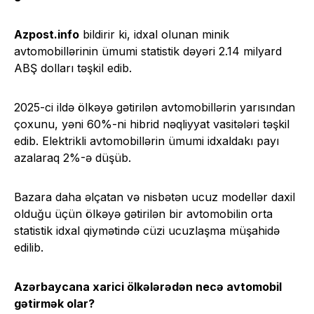
Azpost
.
info
bildirir ki, idxal olunan minik
avtomobillərinin ümumi statistik dəyəri 2.14 milyard
ABŞ dolları təşkil edib.
2025-ci ildə ölkəyə gətirilən avtomobillərin yarısından
çoxunu, yəni 60%-ni hibrid nəqliyyat vasitələri təşkil
edib. Elektrikli avtomobillərin ümumi idxaldakı payı
azalaraq 2%-ə düşüb.
Bazara daha əlçatan və nisbətən ucuz modellər daxil
olduğu üçün ölkəyə gətirilən bir avtomobilin orta
statistik idxal qiymətində cüzi ucuzlaşma müşahidə
edilib.
Azərbaycana xarici ölkələrədən necə avtomobil
gətirmək olar?