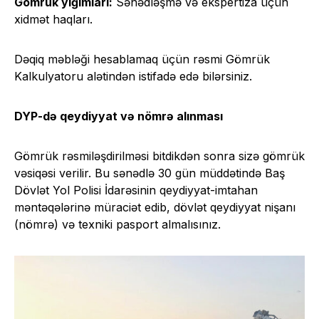
Gömrük yığımları:
Sənədləşmə və ekspertiza üçün
xidmət haqları.
Dəqiq məbləği hesablamaq üçün rəsmi Gömrük
Kalkulyatoru alətindən istifadə edə bilərsiniz.
DYP-də qeydiyyat və nömrə alınması
Gömrük rəsmiləşdirilməsi bitdikdən sonra sizə gömrük
vəsiqəsi verilir. Bu sənədlə 30 gün müddətində Baş
Dövlət Yol Polisi İdarəsinin qeydiyyat-imtahan
məntəqələrinə müraciət edib, dövlət qeydiyyat nişanı
(nömrə) və texniki pasport almalısınız.