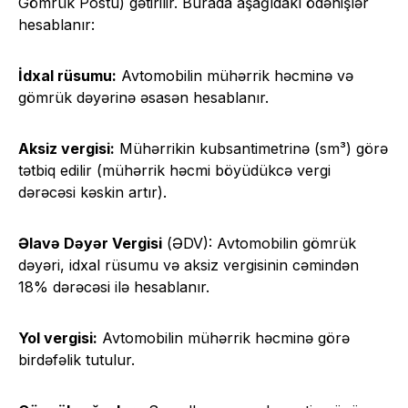
Gömrük Postu) gətirilir. Burada aşağıdakı ödənişlər
hesablanır:
İdxal rüsumu:
Avtomobilin mühərrik həcminə və
gömrük dəyərinə əsasən hesablanır.
Aksiz vergisi:
Mühərrikin kubsantimetrinə (sm³) görə
tətbiq edilir (mühərrik həcmi böyüdükcə vergi
dərəcəsi kəskin artır).
Əlavə Dəyər Vergisi
(ƏDV): Avtomobilin gömrük
dəyəri, idxal rüsumu və aksiz vergisinin cəmindən
18% dərəcəsi ilə hesablanır.
Yol vergisi:
Avtomobilin mühərrik həcminə görə
birdəfəlik tutulur.