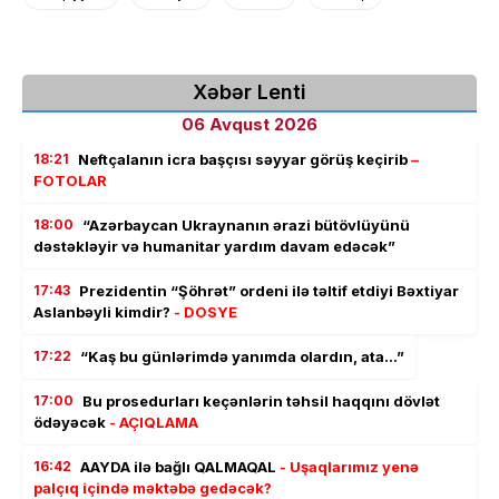
Xəbər Lenti
06 Avqust 2026
18:21
Neftçalanın icra başçısı səyyar görüş keçirib
–
FOTOLAR
18:00
“Azərbaycan Ukraynanın ərazi bütövlüyünü
dəstəkləyir və humanitar yardım davam edəcək”
17:43
Prezidentin “Şöhrət” ordeni ilə təltif etdiyi Bəxtiyar
Aslanbəyli kimdir?
- DOSYE
17:22
“Kaş bu günlərimdə yanımda olardın, ata…”
17:00
Bu prosedurları keçənlərin təhsil haqqını dövlət
ödəyəcək
- AÇIQLAMA
16:42
AAYDA ilə bağlı QALMAQAL
- Uşaqlarımız yenə
palçıq içində məktəbə gedəcək?