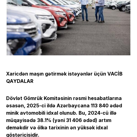
Xaricdən maşın gətirmək istəyənlər üçün VACİB
QAYDALAR
Dövlət Gömrük Komitəsinin rəsmi hesabatlarına
əsasən, 2025-ci ildə Azərbaycana 113 840 ədəd
minik avtomobili idxal olunub. Bu, 2024-cü illə
müqayisədə 38.1% (yəni 31 406 ədəd) artım
deməkdir və ölkə tarixinin ən yüksək idxal
göstəricisidir.