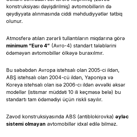
konstruksiyası dəyişdirilmiş) avtomobillərin də
qeydiyyata alınmasında ciddi məhdudiyyətlər tətbiq
olunur.
Atmosferə atılan zərərli tullantıların miqdarına görə
minimum “Euro 4”
(Avro-4) standart tələblərini
ödəməyən avtomobillər ölkəyə buraxılmır.
Bu səbəbdən Avropa istehsalı olan 2005-ci ildən,
ABŞ istehsalı olan 2004-cü ildən, Yaponiya və
Koreya istehsalı olan isə 2006-cı ildən əvvəlki əksər
modellər (istismar müddəti 10 ili keçməsə belə) bu
standartı tam ödəmədiyi üçün riskli sayılır.
Zavod konstruksiyasında ABS (antiblokirovka)
əyləc
sistemi olmayan
avtomobillər idxal edilə bilməz.