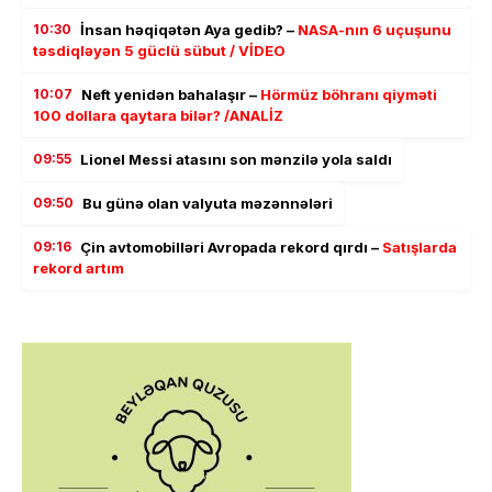
10:30
İnsan həqiqətən Aya gedib? –
NASA-nın 6 uçuşunu
təsdiqləyən 5 güclü sübut / VİDEO
10:07
Neft yenidən bahalaşır –
Hörmüz böhranı qiyməti
100 dollara qaytara bilər? /ANALİZ
09:55
Lionel Messi atasını son mənzilə yola saldı
09:50
Bu günə olan valyuta məzənnələri
09:16
Çin avtomobilləri Avropada rekord qırdı –
Satışlarda
rekord artım