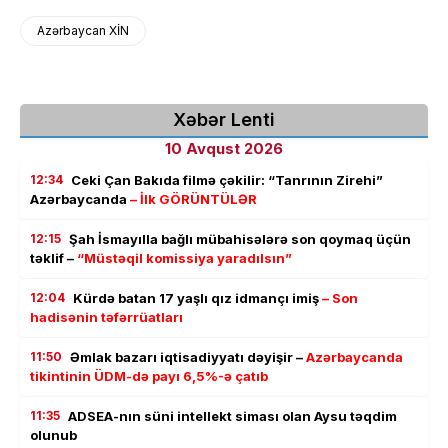
Azərbaycan XİN
Xəbər Lenti
10 Avqust 2026
12:34
Ceki Çan Bakıda filmə çəkilir: “Tanrının Zirehi”
Azərbaycanda
– İlk GÖRÜNTÜLƏR
12:15
Şah İsmayılla bağlı mübahisələrə son qoymaq üçün
təklif –
“Müstəqil komissiya yaradılsın”
12:04
Kürdə batan 17 yaşlı qız idmançı imiş
– Son
hadisənin təfərrüatları
11:50
Əmlak bazarı iqtisadiyyatı dəyişir –
Azərbaycanda
tikintinin ÜDM-də payı 6,5%-ə çatıb
11:35
ADSEA-nın süni intellekt siması olan Aysu təqdim
olunub