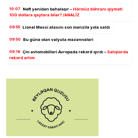
10:07
Neft yenidən bahalaşır –
Hörmüz böhranı qiyməti
100 dollara qaytara bilər? /ANALİZ
09:55
Lionel Messi atasını son mənzilə yola saldı
09:50
Bu günə olan valyuta məzənnələri
09:16
Çin avtomobilləri Avropada rekord qırdı –
Satışlarda
rekord artım