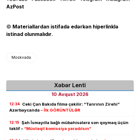
AzPost
©
Materiallardan istifadə edərkən hiperlinklə
istinad olunmalıdır
.
Moskvada
Xəbər Lenti
10 Avqust 2026
12:34
Ceki Çan Bakıda filmə çəkilir: “Tanrının Zirehi”
Azərbaycanda
– İlk GÖRÜNTÜLƏR
12:15
Şah İsmayılla bağlı mübahisələrə son qoymaq üçün
təklif –
“Müstəqil komissiya yaradılsın”