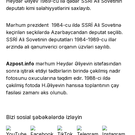
Heydər Əliyev 1989-cu ilə qədər SSRİ Ali Sovetinin
deputatı kimi səlahiyyətlərini saxlayıb.
Mərhum prezident 1984-cu ildə SSRİ Ali Sovetinə
keçirilən seçkilərdə Azərbaycandan deputat seçilib.
SSRİ Ali Sovetinin deputatları 1984-1989-cu illər
ərzində ali qanunverici orqanın üzvləri sayılıb.
Azpost.info
mərhum Heydər Əliyevin istefasından
sonra iştirak etdiyi tədbirlərin birində çəkilmiş nadir
fotosunu oxucularına təqdim edir. 1988-ci ildə
çəkilmiş fotoda H.Əliyevin hansısa toplantının çay
fasiləsi zamanı əks olunub.
Bizi sosial şəbəkələrdə izləyin