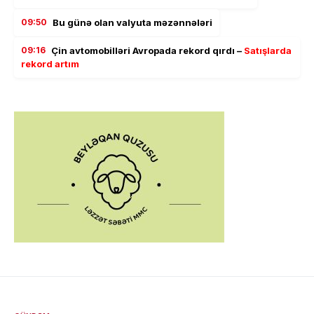
09:50
Bu günə olan valyuta məzənnələri
09:16
Çin avtomobilləri Avropada rekord qırdı –
Satışlarda
rekord artım