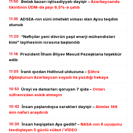
11:50
Əmlak bazarı iqtisadiyyatı dəyişir –
Azərbaycanda
tikintinin ÜDM-də payı 6,5%-ə çatıb
11:35
ADSEA-nın süni intellekt siması olan Aysu təqdim
olunub
11:20
“Neftçilər yeni dövrün yaşıl enerji mühəndisləri
kimi” layihəsinin icrasına başlanılıb
11:16
Prezident İlham Əliyev Məsud Pezeşkiana təşəkkür
edib
11:05
İranlı qızdan Hollivud ulduzuna –
Şöhrə
Ağdaşlunun Azərbaycan soyadı ilə yazdığı hekayə
10:53
Ürəyi və damarları qoruyan 7 qida –
Onları
süfrənizdən əskik etməyin
10:42
İnsan yaşlandıqca xarakteri dəyişir –
Alimlər 166
min nəfəri araşdırdı
10:30
İnsan həqiqətən Aya gedib? –
NASA-nın 6 uçuşunu
təsdiqləyən 5 güclü sübut / VİDEO