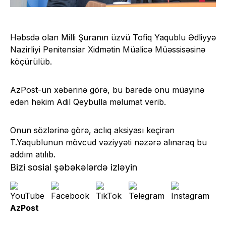
Həbsdə olan Milli Şuranın üzvü Tofiq Yaqublu Ədliyyə
Nazirliyi Penitensiar Xidmətin Müalicə Müəssisəsinə
köçürülüb.
AzPost-un xəbərinə görə, bu barədə onu müayinə
edən həkim Adil Qeybulla məlumat verib.
Onun sözlərinə görə, aclıq aksiyası keçirən
T.Yaqublunun mövcud vəziyyəti nəzərə alınaraq bu
addım atılıb.
Bizi sosial şəbəkələrdə izləyin
AzPost