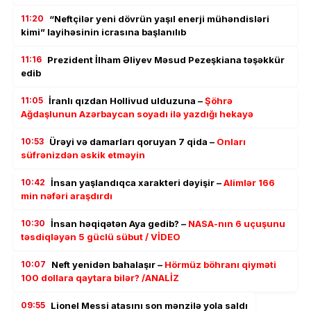
11:20
“Neftçilər yeni dövrün yaşıl enerji mühəndisləri
kimi” layihəsinin icrasına başlanılıb
11:16
Prezident İlham Əliyev Məsud Pezeşkiana təşəkkür
edib
11:05
İranlı qızdan Hollivud ulduzuna –
Şöhrə
Ağdaşlunun Azərbaycan soyadı ilə yazdığı hekayə
10:53
Ürəyi və damarları qoruyan 7 qida –
Onları
süfrənizdən əskik etməyin
10:42
İnsan yaşlandıqca xarakteri dəyişir –
Alimlər 166
min nəfəri araşdırdı
10:30
İnsan həqiqətən Aya gedib? –
NASA-nın 6 uçuşunu
təsdiqləyən 5 güclü sübut / VİDEO
10:07
Neft yenidən bahalaşır –
Hörmüz böhranı qiyməti
100 dollara qaytara bilər? /ANALİZ
09:55
Lionel Messi atasını son mənzilə yola saldı