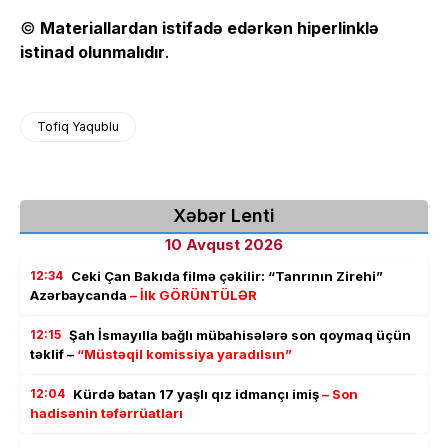
©
Materiallardan istifadə edərkən hiperlinklə
istinad olunmalıdır
.
Tofiq Yaqublu
Xəbər Lenti
10 Avqust 2026
12:34
Ceki Çan Bakıda filmə çəkilir: “Tanrının Zirehi”
Azərbaycanda
– İlk GÖRÜNTÜLƏR
12:15
Şah İsmayılla bağlı mübahisələrə son qoymaq üçün
təklif –
“Müstəqil komissiya yaradılsın”
12:04
Kürdə batan 17 yaşlı qız idmançı imiş
– Son
hadisənin təfərrüatları