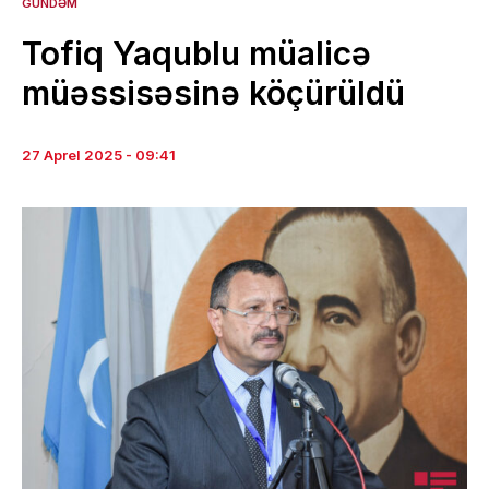
GÜNDƏM
Tofiq Yaqublu müalicə
müəssisəsinə köçürüldü
27 Aprel 2025 - 09:41