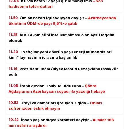
12:04
Kürdə batan 17 yaşlı qız idmançı imiş
– Son
hadisənin təfərrüatları
11:50
Əmlak bazarı iqtisadiyyatı dəyişir –
Azərbaycanda
tikintinin ÜDM-də payı 6,5%-ə çatıb
11:35
ADSEA-nın süni intellekt siması olan Aysu təqdim
olunub
11:20
“Neftçilər yeni dövrün yaşıl enerji mühəndisləri
kimi” layihəsinin icrasına başlanılıb
11:16
Prezident İlham Əliyev Məsud Pezeşkiana təşəkkür
edib
11:05
İranlı qızdan Hollivud ulduzuna –
Şöhrə
Ağdaşlunun Azərbaycan soyadı ilə yazdığı hekayə
10:53
Ürəyi və damarları qoruyan 7 qida –
Onları
süfrənizdən əskik etməyin
10:42
İnsan yaşlandıqca xarakteri dəyişir –
Alimlər 166
min nəfəri araşdırdı