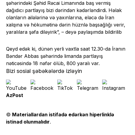
şəhərindəki Şəhid Rəcai Limanında baş vermiş
dağıdıcı partlayış bizi dərindən kədərləndirdi. Həlak
olanların ailələrinə və yaxınlarına, eləcə də İran
xalqına və hökumətinə dərin hüznlə başsağlığı verir,
yaralılara şəfa diləyirik”, – deyə paylaşımda bildirilib
Qeyd edək ki, dünən yerli vaxtla saat 12.30-da İranın
Bəndər Abbas şəhərində limanda partlayış
nəticəsində 18 nəfər ölüb, 800 yaralı var.
Bizi sosial şəbəkələrdə izləyin
AzPost
©
Materiallardan istifadə edərkən hiperlinklə
istinad olunmalıdır
.