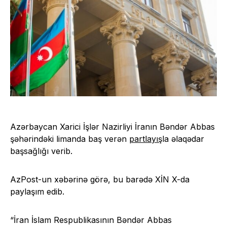
Azərbaycan Xarici İşlər Nazirliyi İranın Bəndər Abbas
şəhərindəki limanda baş verən
partlayış
la əlaqədar
başsağlığı verib.
AzPost-un xəbərinə görə, bu barədə XİN X-da
paylaşım edib.
“İran İslam Respublikasının Bəndər Abbas