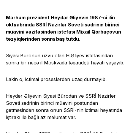
Mərhum prezident Heydər Əliyevin 1987-ci ilin
oktyabrında SSRİ Nazirlər Soveti sədrinin birinci
müavini vəzifəsindən istefası Mixail Qorbaçovun
təzyiqlərindən sonra baş tutdu.
Siyasi Büronun üzvü olan H.Əliyev istefasından
sonra bir neçə il Moskvada təqaüdçü həyatı yaşayıb.
Lakin o, ictimai proseslərdən uzaq durmayıb.
Heydər Əliyevin Siyasi Bürodan və SSRİ Nazirlər
Soveti sədrinin birinci müavini postundan
getməsindən sonra onun SSRİ-nin ictimai həyatında
iştirakı ilə bağlı az məlumat var.