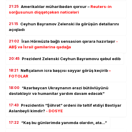
21:25
Amerikalılar müharibədən qorxur –
Reuters-in
sorğusunun diqqətçəkən nəticələri
21:15
Ceyhun Bayramov Zelenski ilə görüşün detallarını
açıqladı
21:02
İran Hörmüzlə bağlı sensasion qərara hazırlaşır
-
ABŞ və İsrail gəmilərinə qadağa
20:45
Prezident Zelenski Ceyhun Bayramovu qəbul edib
18:21
Neftçalanın icra başçısı səyyar görüş keçirib
–
FOTOLAR
18:00
“Azərbaycan Ukraynanın ərazi bütövlüyünü
dəstəkləyir və humanitar yardım davam edəcək”
17:43
Prezidentin “Şöhrət” ordeni ilə təltif etdiyi Bəxtiyar
Aslanbəyli kimdir?
- DOSYE
17:22
“Kaş bu günlərimdə yanımda olardın, ata…”