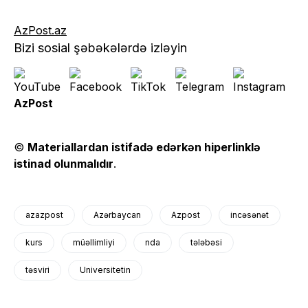
AzPost.az
Bizi sosial şəbəkələrdə izləyin
AzPost
©
Materiallardan istifadə edərkən hiperlinklə
istinad olunmalıdır
.
azazpost
Azərbaycan
Azpost
incəsənət
kurs
müəllimliyi
nda
tələbəsi
təsviri
Universitetin