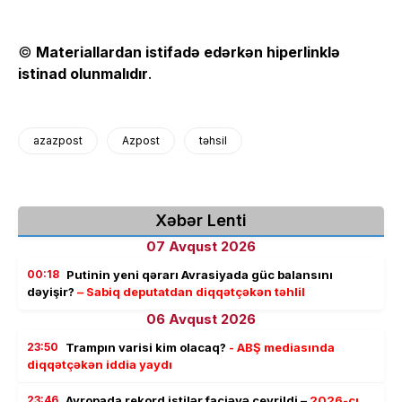
©
Materiallardan istifadə edərkən hiperlinklə
istinad olunmalıdır
.
azazpost
Azpost
təhsil
Xəbər Lenti
07 Avqust 2026
00:18
Putinin yeni qərarı Avrasiyada güc balansını
dəyişir?
– Sabiq deputatdan diqqətçəkən təhlil
06 Avqust 2026
23:50
Trampın varisi kim olacaq?
- ABŞ mediasında
diqqətçəkən iddia yaydı
23:46
Avropada rekord istilər faciəyə çevrildi –
2026-cı