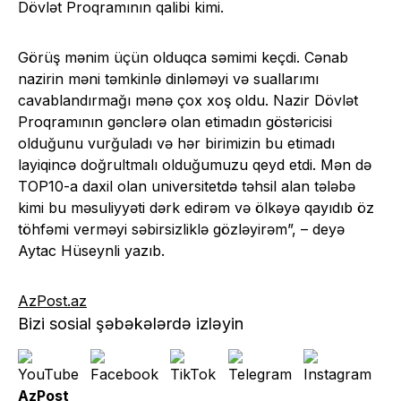
Dövlət Proqramının qalibi kimi.
Görüş mənim üçün olduqca səmimi keçdi. Cənab
nazirin məni təmkinlə dinləməyi və suallarımı
cavablandırmağı mənə çox xoş oldu. Nazir Dövlət
Proqramının gənclərə olan etimadın göstəricisi
olduğunu vurğuladı və hər birimizin bu etimadı
layiqincə doğrultmalı olduğumuzu qeyd etdi. Mən də
TOP10-a daxil olan universitetdə təhsil alan tələbə
kimi bu məsuliyyəti dərk edirəm və ölkəyə qayıdıb öz
töhfəmi verməyi səbirsizliklə gözləyirəm”, – deyə
Aytac Hüseynli yazıb.
AzPost.az
Bizi sosial şəbəkələrdə izləyin
AzPost