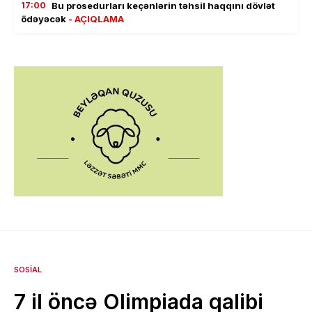
17:00
Bu prosedurları keçənlərin təhsil haqqını dövlət
ödəyəcək
- AÇIQLAMA
SOSIAL
7 il öncə Olimpiada qalibi