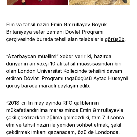
Elm və təhsil naziri Emin Əmrullayev Böyük
Britaniyaya səfər zamanı Dövlət Proqramı
çərçivəsində burada təhsil alan tələbələrlə
görüşüb
.
“Azərbaycan müəllimi” xəbər verir ki, hazırda
dünyanın ən yaxşı 10 ali təhsil müəssisəsindən biri
olan London Universitet Kollecində təhsilini davam
etdirən Dövlət Proqramı təqaüdçüsü Aytac Hüseynli
görüş barədə maraqlı paylaşım edib:
“2018-ci ilin may ayında RFO qaliblərinin
mükafatlandırılma mərasimində Emin Əmrullayevlə
şəkil çəkdirərkən ağlıma gəlməzdi ki, tam 7 il sonra
elm və təhsil naziri ilə yenidən söhbət etmək, şəkil
çəkdirmək imkanı qazanacam, özü də Londonda,