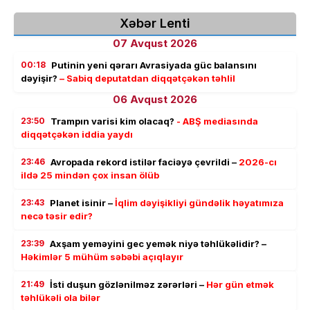
Xəbər Lenti
07 Avqust 2026
00:18
Putinin yeni qərarı Avrasiyada güc balansını
dəyişir?
– Sabiq deputatdan diqqətçəkən təhlil
06 Avqust 2026
23:50
Trampın varisi kim olacaq?
- ABŞ mediasında
diqqətçəkən iddia yaydı
23:46
Avropada rekord istilər faciəyə çevrildi –
2026-cı
ildə 25 mindən çox insan ölüb
23:43
Planet isinir –
İqlim dəyişikliyi gündəlik həyatımıza
necə təsir edir?
23:39
Axşam yeməyini gec yemək niyə təhlükəlidir? –
Həkimlər 5 mühüm səbəbi açıqlayır
21:49
İsti duşun gözlənilməz zərərləri –
Hər gün etmək
təhlükəli ola bilər