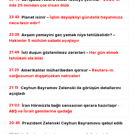
ildə 25 mindən çox insan ölüb
23:43
Planet isinir –
İqlim dəyişikliyi gündəlik həyatımıza
necə təsir edir?
23:39
Axşam yeməyini gec yemək niyə təhlükəlidir? –
Həkimlər 5 mühüm səbəbi açıqlayır
21:49
İsti duşun gözlənilməz zərərləri –
Hər gün etmək
təhlükəli ola bilər
21:25
Amerikalılar müharibədən qorxur –
Reuters-in
sorğusunun diqqətçəkən nəticələri
21:15
Ceyhun Bayramov Zelenski ilə görüşün detallarını
açıqladı
21:02
İran Hörmüzlə bağlı sensasion qərara hazırlaşır
-
ABŞ və İsrail gəmilərinə qadağa
20:45
Prezident Zelenski Ceyhun Bayramovu qəbul edib