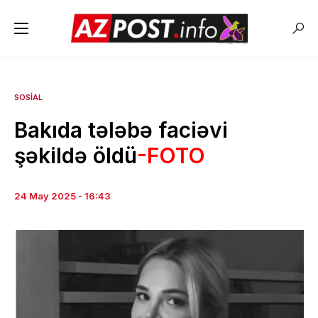
SOSIAL
Bakıda tələbə faciəvi
şəkildə öldü
-FOTO
24 May 2025 - 16:43