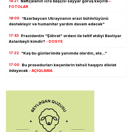
18:21
Neftçalanın icra başçısı səyyar görüş keçirib
–
FOTOLAR
18:00
“Azərbaycan Ukraynanın ərazi bütövlüyünü
dəstəkləyir və humanitar yardım davam edəcək”
17:43
Prezidentin “Şöhrət” ordeni ilə təltif etdiyi Bəxtiyar
Aslanbəyli kimdir?
- DOSYE
17:22
“Kaş bu günlərimdə yanımda olardın, ata…”
17:00
Bu prosedurları keçənlərin təhsil haqqını dövlət
ödəyəcək
- AÇIQLAMA