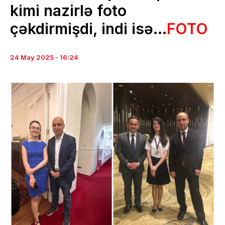
kimi nazirlə foto
çəkdirmişdi, indi isə…
FOTO
24 May 2025 - 16:24