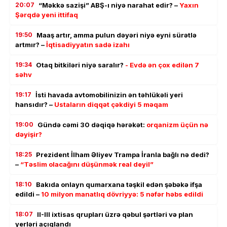
20:07
“Məkkə sazişi” ABŞ-ı niyə narahat edir? –
Yaxın
Şərqdə yeni ittifaq
19:50
Maaş artır, amma pulun dəyəri niyə eyni sürətlə
artmır? –
İqtisadiyyatın sadə izahı
19:34
Otaq bitkiləri niyə saralır?
- Evdə ən çox edilən 7
səhv
19:17
İsti havada avtomobilinizin ən təhlükəli yeri
hansıdır? –
Ustaların diqqət çəkdiyi 5 məqam
19:00
Gündə cəmi 30 dəqiqə hərəkət:
orqanizm üçün nə
dəyişir?
18:25
Prezident İlham Əliyev Trampa İranla bağlı nə dedi?
–
“Təslim olacağını düşünmək real deyil”
18:10
Bakıda onlayn qumarxana təşkil edən şəbəkə ifşa
edildi –
10 milyon manatlıq dövriyyə: 5 nəfər həbs edildi
18:07
II-III ixtisas qrupları üzrə qəbul şərtləri və plan
yerləri açıqlandı