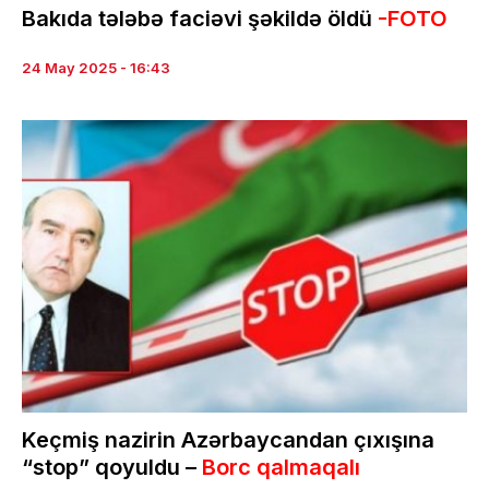
Bakıda tələbə faciəvi şəkildə öldü
-FOTO
24 May 2025 - 16:43
Keçmiş nazirin Azərbaycandan çıxışına
“stop” qoyuldu –
Borc qalmaqalı