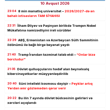
10 Avqust 2026
23:04
8 min manatlıq universitet –
2026/2027-də ən
bahalı ixtisasların TAM SİYAHISI
22:31
İlham Əliyev və Paşinyan birlikdə Trampın Nobel
Mükafatına namizədliyini irəli sürüblər
22:29
ABŞ, Ermənistan və Azərbaycan Sülh Sammitinin
ildönümü ilə bağlı birgə bəyanat yaydı
21:40
Tramp İrandan təzminat tələb etdi –
“Onlar bizə
borcludur”
21:35
Dövlət qulluqçularını hədəf alan beynəlxalq
kibercinayətkarlar müəyyənləşdirilib
20:40
Süni intellekt kosmosu dəyişir –
Peyklər artıq
Yerdən əmr gözləmədən qərar verir
20:22
Bu ilin 7 ayında dövlət büdcəsinin gəlirləri və
xərcləri açıqlandı