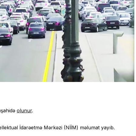
müşahidə
olunur
.
tellektual İdarəetmə Mərkəzi (NİİM) məlumat yayıb.