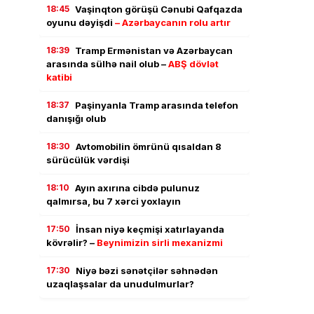
18:45
Vaşinqton görüşü Cənubi Qafqazda
oyunu dəyişdi
– Azərbaycanın rolu artır
18:39
Tramp Ermənistan və Azərbaycan
arasında sülhə nail olub –
ABŞ dövlət
katibi
18:37
Paşinyanla Tramp arasında telefon
danışığı olub
18:30
Avtomobilin ömrünü qısaldan 8
sürücülük vərdişi
18:10
Ayın axırına cibdə pulunuz
qalmırsa, bu 7 xərci yoxlayın
17:50
İnsan niyə keçmişi xatırlayanda
kövrəlir? –
Beynimizin sirli mexanizmi
17:30
Niyə bəzi sənətçilər səhnədən
uzaqlaşsalar da unudulmurlar?