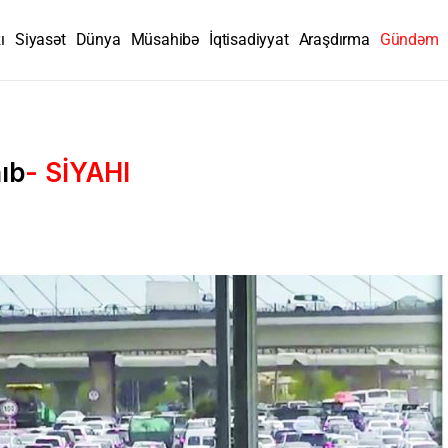
ı
Siyasət
Dünya
Müsahibə
İqtisadiyyat
Araşdırma
Gündəm
nıb
- SİYAHI