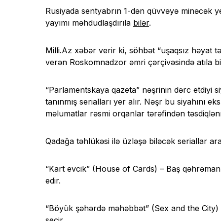
Rusiyada sentyabrın 1-dən qüvvəyə minəcək yen
yayımı məhdudlaşdırıla
bilər
.
Milli.Az xəbər verir ki, söhbət “uşaqsız həyat t
verən Roskomnadzor əmri çərçivəsində atıla bi
“Parlamentskaya qazeta” nəşrinin dərc etdiyi si
tanınmış serialları yer alır. Nəşr bu siyahını ek
məlumatlar rəsmi orqanlar tərəfindən təsdiqlə
Qadağa təhlükəsi ilə üzləşə biləcək seriallar ar
“Kart evcik” (House of Cards) – Baş qəhrəman Kl
edir.
“Böyük şəhərdə məhəbbət” (Sex and the City) –
seçir.