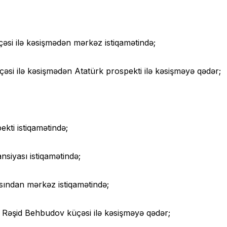
si ilə kəsişmədən mərkəz istiqamətində;
əsi ilə kəsişmədən Atatürk prospekti ilə kəsişməyə qədər;
kti istiqamətində;
siyası istiqamətində;
asından mərkəz istiqamətində;
n Rəşid Behbudov küçəsi ilə kəsişməyə qədər;