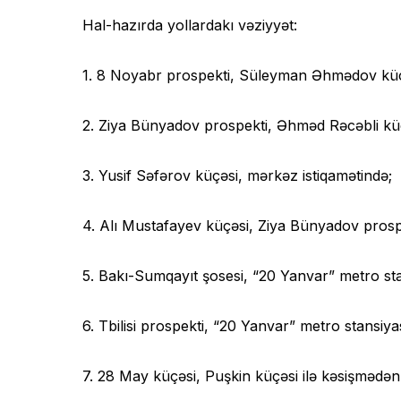
Hal-hazırda yollardakı vəziyyət:
1. 8 Noyabr prospekti, Süleyman Əhmədov küçə
2. Ziya Bünyadov prospekti, Əhməd Rəcəbli küç
3. Yusif Səfərov küçəsi, mərkəz istiqamətində;
4. Alı Mustafayev küçəsi, Ziya Bünyadov prospe
5. Bakı-Sumqayıt şosesi, “20 Yanvar” metro stan
6. Tbilisi prospekti, “20 Yanvar” metro stansiy
7. 28 May küçəsi, Puşkin küçəsi ilə kəsişmədə