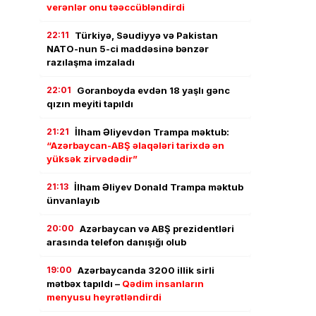
verənlər onu təəccübləndirdi
22:11
Türkiyə, Səudiyyə və Pakistan
NATO-nun 5-ci maddəsinə bənzər
razılaşma imzaladı
22:01
Goranboyda evdən 18 yaşlı gənc
qızın meyiti tapıldı
21:21
İlham Əliyevdən Trampa məktub:
“Azərbaycan-ABŞ əlaqələri tarixdə ən
yüksək zirvədədir”
21:13
İlham Əliyev Donald Trampa məktub
ünvanlayıb
20:00
Azərbaycan və ABŞ prezidentləri
arasında telefon danışığı olub
19:00
Azərbaycanda 3200 illik sirli
mətbəx tapıldı –
Qədim insanların
menyusu heyrətləndirdi