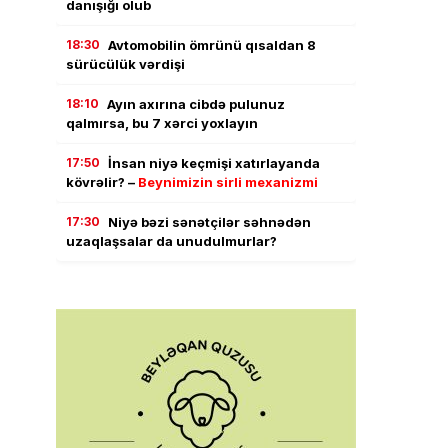
danışığı olub
18:30
Avtomobilin ömrünü qısaldan 8
sürücülük vərdişi
18:10
Ayın axırına cibdə pulunuz
qalmırsa, bu 7 xərci yoxlayın
17:50
İnsan niyə keçmişi xatırlayanda
kövrəlir? –
Beynimizin sirli mexanizmi
17:30
Niyə bəzi sənətçilər səhnədən
uzaqlaşsalar da unudulmurlar?