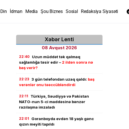
Din
İdman
Media
Şou Biznes
Sosial
Redaksiya Siyasəti
Xəbər Lenti
08 Avqust 2026
22:40
Uzun müddət tək qalmaq
sağlamlığa təsir edir –
2 ildən sonra nə
baş verir?
22:23
3 gün telefondan uzaq qaldı:
baş
verənlər onu təəccübləndirdi
22:11
Türkiyə, Səudiyyə və Pakistan
NATO-nun 5-ci maddəsinə bənzər
razılaşma imzaladı
22:01
Goranboyda evdən 18 yaşlı gənc
qızın meyiti tapıldı