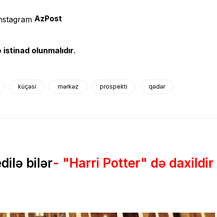
AzPost
 istinad olunmalıdır
.
küçəsi
mərkəz
prospekti
qədər
ilə bilər
- "Harri Potter" də daxildir