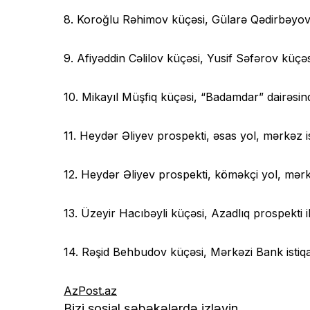
8. Koroğlu Rəhimov küçəsi, Gülarə Qədirbəyova
9. Afiyəddin Cəlilov küçəsi, Yusif Səfərov küçəs
10. Mikayıl Müşfiq küçəsi, “Badamdar” dairəsin
11. Heydər Əliyev prospekti, əsas yol, mərkəz i
12. Heydər Əliyev prospekti, köməkçi yol, mərk
13. Üzeyir Hacıbəyli küçəsi, Azadlıq prospekti 
14. Rəşid Behbudov küçəsi, Mərkəzi Bank istiq
AzPost.az
Bizi sosial şəbəkələrdə izləyin