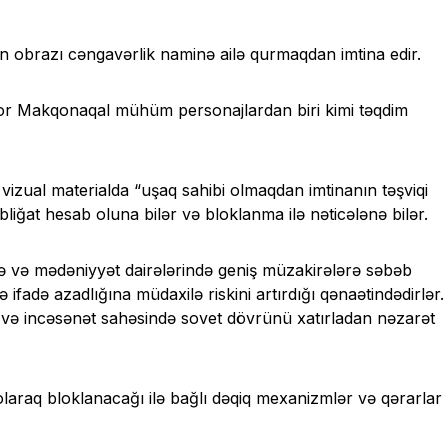
n obrazı cəngavərlik naminə ailə qurmaqdan imtina edir.
sor Makqonaqal mühüm personajlardan biri kimi təqdim
vizual materialda “uşaq sahibi olmaqdan imtinanın təşviqi
liğat hesab oluna bilər və bloklanma ilə nəticələnə bilər.
tdə və mədəniyyət dairələrində geniş müzakirələrə səbəb
fadə azadlığına müdaxilə riskini artırdığı qənaətindədirlər.
 və incəsənət sahəsində sovet dövrünü xatırladan nəzarət
i olaraq bloklanacağı ilə bağlı dəqiq mexanizmlər və qərarlar