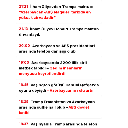
21:21
İlham Əliyevdən Trampa məktub:
“Azərbaycan-ABŞ əlaqələri tarixdə ən
yüksək zirvədədir”
21:13
İlham Əliyev Donald Trampa məktub
ünvanlayıb
20:00
Azərbaycan və ABŞ prezidentləri
arasında telefon danışığı olub
19:00
Azərbaycanda 3200 illik sirli
mətbəx tapıldı –
Qədim insanların
menyusu heyrətləndirdi
18:45
Vaşinqton görüşü Cənubi Qafqazda
oyunu dəyişdi
– Azərbaycanın rolu artır
18:39
Tramp Ermənistan və Azərbaycan
arasında sülhə nail olub –
ABŞ dövlət
katibi
18:37
Paşinyanla Tramp arasında telefon