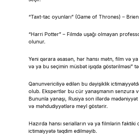
“Taxt-tac oyunları” (Game of Thrones) – Brien
“Harri Potter” – Filmdə uşağı olmayan profes
olunur.
Yeni qərara əsasən, hər hansı mətn, film və ya 
və ya bu seçimin müsbət işıqda göstərilməsi” təb
Qanunvericiliyə edilən bu dəyişiklik ictimaiyyə
olub. Ekspertlər bu cür yanaşmanın senzura və i
Bununla yanaşı, Rusiya son illərdə mədəniyyət
və məhdudiyyətlərə meyl göstərir.
Hazırda hansı serialların və ya filmlərin faktik
ictimaiyyətə təqdim edilməyib.