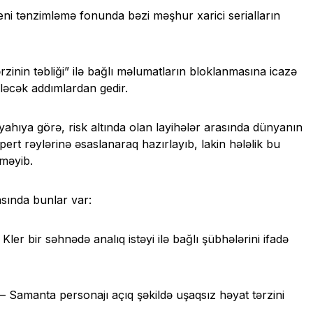
i tənzimləmə fonunda bəzi məşhur xarici serialların
ərzinin təbliği” ilə bağlı məlumatların bloklanmasına icazə
ləcək addımlardan gedir.
yahıya görə, risk altında olan layihələr arasında dünyanın
spert rəylərinə əsaslanaraq hazırlayıb, lakin hələlik bu
nməyib.
asında bunlar var:
er bir səhnədə analıq istəyi ilə bağlı şübhələrini ifadə
 Samanta personajı açıq şəkildə uşaqsız həyat tərzini