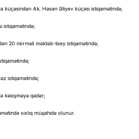
 küçəsindən Ak. Həsən Əliyev küçəsi istiqamətində;
i istiqamətində;
dən 20 nörməli məktəb-lisey istiqamətində;
stiqamətində;
əz istiqamətində;
ilə kəsişməyə qədər;
amətində sıxlıq müşahidə olunur.