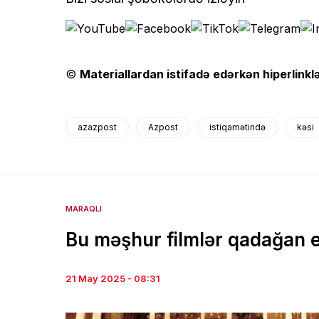
©
Materiallardan istifadə edərkən hiperlinklə
azazpost
Azpost
istiqamətində
kəsi
MARAQLI
Bu məşhur filmlər qadağan ed
21 May 2025 - 08:31