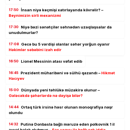
17:50
İnsan niyə keçmişi xatırlayanda kövrəlir? –
Beynimizin sirli mexanizmi
17:30
Niyə bəzi sənətçilər səhnədən uzaqlaşsalar da
unudulmurlar?
17:08
Gecə bu 5 vərdişi olanlar səhər yorğun oyanır
Həkimlər səbəbini izah edir
16:50
Lionel Messinin atası vəfat edib
16:45
Prezident müharibəni və sülhü qazandı –
Hikmət
Hacıyev
15:00
Dünyada yeni təhlükə müzakirə olunur –
Gələcəkdə şəhərlərdə nə dəyişə bilər?
14:44
Ortaq türk irsinə həsr olunan monoqrafiya nəşr
olundu
14:32
Putinə Donbasla bağlı məruzə edən polkovnik 1 il
əvvəl həlak olubmuş –
Səs yazısı ilə bağlı şok iddia