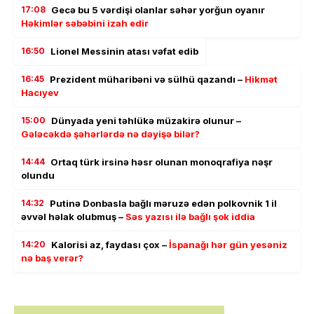
17:08
Gecə bu 5 vərdişi olanlar səhər yorğun oyanır
Həkimlər səbəbini izah edir
16:50
Lionel Messinin atası vəfat edib
16:45
Prezident müharibəni və sülhü qazandı –
Hikmət
Hacıyev
15:00
Dünyada yeni təhlükə müzakirə olunur –
Gələcəkdə şəhərlərdə nə dəyişə bilər?
14:44
Ortaq türk irsinə həsr olunan monoqrafiya nəşr
olundu
14:32
Putinə Donbasla bağlı məruzə edən polkovnik 1 il
əvvəl həlak olubmuş –
Səs yazısı ilə bağlı şok iddia
14:20
Kalorisi az, faydası çox –
İspanağı hər gün yesəniz
nə baş verər?