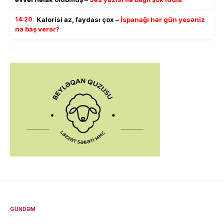
14:20
Kalorisi az, faydası çox –
İspanağı hər gün yesəniz
nə baş verər?
GÜNDƏM