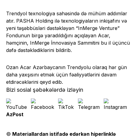
Trendyol texnologiya sahəsində də mühüm addımlar
atır. PASHA Holding ilə texnologiyaların inkişafını və
yeni təşəbbüsləri dəstəkləyən “InMerge Venture”
Fondunun birgə yaradıldığını açıqlayan Acar,
həmçinin, InMerge İnnovasiya Sammitini bu il üçüncü
dəfə dəstəklədiklərini bildirib.
Ozan Acar Azərbaycanın Trendyolu olaraq hər gün
daha yaxşısını etmək üçün fəaliyyətlərini davam
etdirəcəklərini qeyd edib.
Bizi sosial şəbəkələrdə izləyin
AzPost
©
Materiallardan istifadə edərkən hiperlinklə