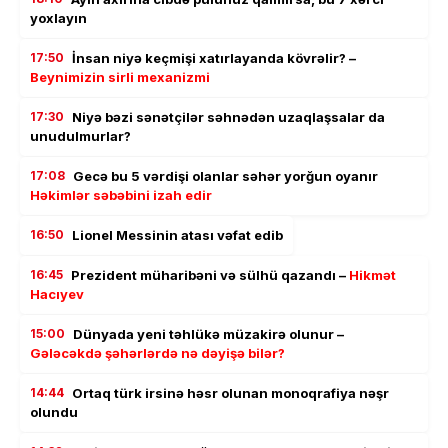
yoxlayın
17:50
İnsan niyə keçmişi xatırlayanda kövrəlir? –
Beynimizin sirli mexanizmi
17:30
Niyə bəzi sənətçilər səhnədən uzaqlaşsalar da
unudulmurlar?
17:08
Gecə bu 5 vərdişi olanlar səhər yorğun oyanır
Həkimlər səbəbini izah edir
16:50
Lionel Messinin atası vəfat edib
16:45
Prezident müharibəni və sülhü qazandı –
Hikmət
Hacıyev
15:00
Dünyada yeni təhlükə müzakirə olunur –
Gələcəkdə şəhərlərdə nə dəyişə bilər?
14:44
Ortaq türk irsinə həsr olunan monoqrafiya nəşr
olundu