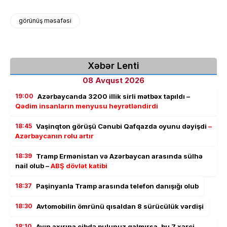
görünüş məsafəsi
Xəbər Lenti
08 Avqust 2026
19:00
Azərbaycanda 3200 illik sirli mətbəx tapıldı –
Qədim insanların menyusu heyrətləndirdi
18:45
Vaşinqton görüşü Cənubi Qafqazda oyunu dəyişdi
–
Azərbaycanın rolu artır
18:39
Tramp Ermənistan və Azərbaycan arasında sülhə
nail olub –
ABŞ dövlət katibi
18:37
Paşinyanla Tramp arasında telefon danışığı olub
18:30
Avtomobilin ömrünü qısaldan 8 sürücülük vərdişi
18:10
Ayın axırına cibdə pulunuz qalmırsa, bu 7 xərci