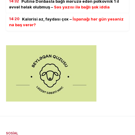
14:32
Putinə Donbasla bağlı məruzə edən polkovnik 1 il
əvvəl həlak olubmuş –
Səs yazısı ilə bağlı şok iddia
14:20
Kalorisi az, faydası çox –
İspanağı hər gün yesəniz
nə baş verər?
SOSIAL