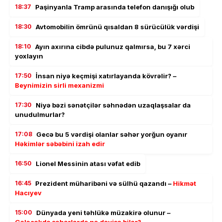
18:37
Paşinyanla Tramp arasında telefon danışığı olub
18:30
Avtomobilin ömrünü qısaldan 8 sürücülük vərdişi
18:10
Ayın axırına cibdə pulunuz qalmırsa, bu 7 xərci
yoxlayın
17:50
İnsan niyə keçmişi xatırlayanda kövrəlir? –
Beynimizin sirli mexanizmi
17:30
Niyə bəzi sənətçilər səhnədən uzaqlaşsalar da
unudulmurlar?
17:08
Gecə bu 5 vərdişi olanlar səhər yorğun oyanır
Həkimlər səbəbini izah edir
16:50
Lionel Messinin atası vəfat edib
16:45
Prezident müharibəni və sülhü qazandı –
Hikmət
Hacıyev
15:00
Dünyada yeni təhlükə müzakirə olunur –
Gələcəkdə şəhərlərdə nə dəyişə bilər?