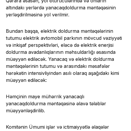
Qərara əsasən, yol ötürücülərində və onların
altındakı yerlərdə yanacaqdoldurma məntəqəsinin
yerləşdirilməsinə yol verilmir.
Bundan başqa, elektrik doldurma məntəqələrinin
tutumu elektrik avtomobil parkının mövcud vəziyyəti
və inkişaf perspektivləri, eləcə də elektrik enerjisi
doldurma avadanlıqlarının məhsuldarlığı əsasında
müəyyən ediləcək. Yanacaq və elektrik doldurma
məntəqələrinin tutumu və arasındakı məsafələr
hərəkətin intensivliyindən asılı olaraq aşağıdakı kimi
müəyyən ediləcək:
Həmçinin maye mühərrik yanacaqlı
yanacaqdoldurma məntəqəsinə əlavə tələblər
müəyyənləşdirilib.
Komitənin Ümumi işlər və ictimaiyyətlə əlaqələr