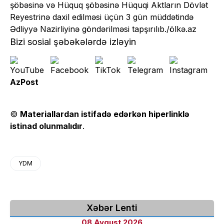
şöbəsinə və Hüquq şöbəsinə Hüquqi Aktların Dövlət
Reyestrinə daxil edilməsi üçün 3 gün müddətində
Ədliyyə Nazirliyinə göndərilməsi tapşırılıb./ölkə.az
Bizi sosial şəbəkələrdə izləyin
AzPost
©
Materiallardan istifadə edərkən hiperlinklə
istinad olunmalıdır
.
YDM
Xəbər Lenti
08 Avqust 2026