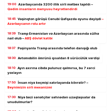
19:00
Azərbaycanda 3200 illik sirli mətbəx tapıldı –
Qədim insanların menyusu heyrətləndirdi
18:45
Vaşinqton görüşü Cənubi Qafqazda oyunu dəyişdi
–
Azərbaycanın rolu artır
18:39
Tramp Ermənistan və Azərbaycan arasında sülhə
nail olub –
ABŞ dövlət katibi
18:37
Paşinyanla Tramp arasında telefon danışığı olub
18:30
Avtomobilin ömrünü qısaldan 8 sürücülük vərdişi
18:10
Ayın axırına cibdə pulunuz qalmırsa, bu 7 xərci
yoxlayın
17:50
İnsan niyə keçmişi xatırlayanda kövrəlir? –
Beynimizin sirli mexanizmi
17:30
Niyə bəzi sənətçilər səhnədən uzaqlaşsalar da
unudulmurlar?