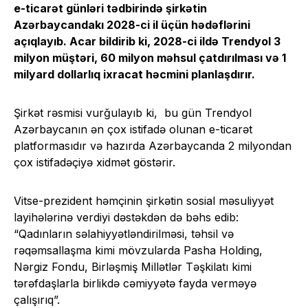
e-ticarət günləri tədbirində şirkətin
Azərbaycandakı 2028-ci il üçün hədəflərini
açıqlayıb. Acar bildirib ki, 2028-ci ildə Trendyol 3
milyon müştəri, 60 milyon məhsul çatdırılması və 1
milyard dollarlıq ixracat həcmini planlaşdırır.
Şirkət rəsmisi vurğulayıb ki, bu gün Trendyol
Azərbaycanın ən çox istifadə olunan e-ticarət
platformasıdır və hazırda Azərbaycanda 2 milyondan
çox istifadəçiyə xidmət göstərir.
Vitse-prezident həmçinin şirkətin sosial məsuliyyət
layihələrinə verdiyi dəstəkdən də bəhs edib:
“Qadınların səlahiyyətləndirilməsi, təhsil və
rəqəmsallaşma kimi mövzularda Pasha Holding,
Nərgiz Fondu, Birləşmiş Millətlər Təşkilatı kimi
tərəfdaşlarla birlikdə cəmiyyətə fayda verməyə
çalışırıq”.