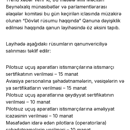
Beynəlxalq münasibətlər və parlamentlərarası
əlaqələr komitəsi bu gün keçirilən iclasında müzakirə
olunan “Dövlət rüsumu haqqında” Qanuna dəyişiklik
edilməsi haqqında qanun layihəsində öz əksini tapıb.
Layihədə aşağıdakı rüsumların qanunvericiliyə
salınması təklif edilir:
Pilotsuz uçuş aparatları istismarçılarına istismarçı
sertifikatının verilməsi – 15 manat
Aviasiya personalına şəhadətnamələrin, vəsiqələrin və
ya sertifikatların verilməsi – 15 manat
Pilotsuz uçuş aparatlarına qeydiyyat sertifikatının
verilməsi – 10 manat
Pilotsuz uçuş aparatları istismarçılarına əməliyyat
icazəsinin verilməsi – 10 manat
Məsafədən idarə edən pilotlara (operatorlara)
şəhadətnamələrin verilməsi – 10 manat