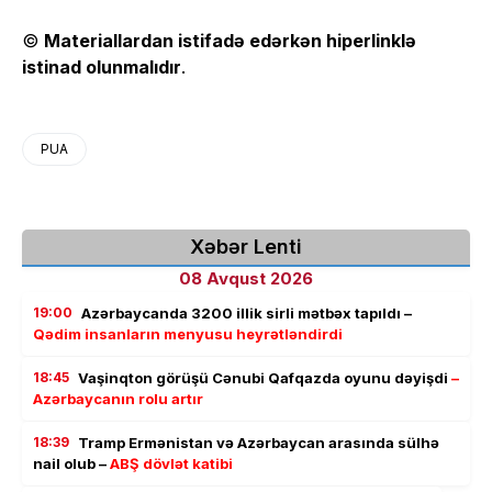
©
Materiallardan istifadə edərkən hiperlinklə
istinad olunmalıdır
.
PUA
Xəbər Lenti
08 Avqust 2026
19:00
Azərbaycanda 3200 illik sirli mətbəx tapıldı –
Qədim insanların menyusu heyrətləndirdi
18:45
Vaşinqton görüşü Cənubi Qafqazda oyunu dəyişdi
–
Azərbaycanın rolu artır
18:39
Tramp Ermənistan və Azərbaycan arasında sülhə
nail olub –
ABŞ dövlət katibi