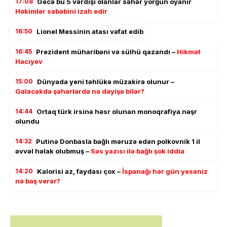
17:08
Gecə bu 5 vərdişi olanlar səhər yorğun oyanır
Həkimlər səbəbini izah edir
16:50
Lionel Messinin atası vəfat edib
16:45
Prezident müharibəni və sülhü qazandı –
Hikmət
Hacıyev
15:00
Dünyada yeni təhlükə müzakirə olunur –
Gələcəkdə şəhərlərdə nə dəyişə bilər?
14:44
Ortaq türk irsinə həsr olunan monoqrafiya nəşr
olundu
14:32
Putinə Donbasla bağlı məruzə edən polkovnik 1 il
əvvəl həlak olubmuş –
Səs yazısı ilə bağlı şok iddia
14:20
Kalorisi az, faydası çox –
İspanağı hər gün yesəniz
nə baş verər?