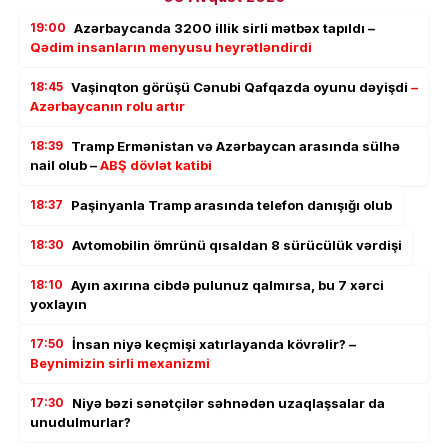
19:00
Azərbaycanda 3200 illik sirli mətbəx tapıldı –
Qədim insanların menyusu heyrətləndirdi
18:45
Vaşinqton görüşü Cənubi Qafqazda oyunu dəyişdi
–
Azərbaycanın rolu artır
18:39
Tramp Ermənistan və Azərbaycan arasında sülhə
nail olub –
ABŞ dövlət katibi
18:37
Paşinyanla Tramp arasında telefon danışığı olub
18:30
Avtomobilin ömrünü qısaldan 8 sürücülük vərdişi
18:10
Ayın axırına cibdə pulunuz qalmırsa, bu 7 xərci
yoxlayın
17:50
İnsan niyə keçmişi xatırlayanda kövrəlir? –
Beynimizin sirli mexanizmi
17:30
Niyə bəzi sənətçilər səhnədən uzaqlaşsalar da
unudulmurlar?