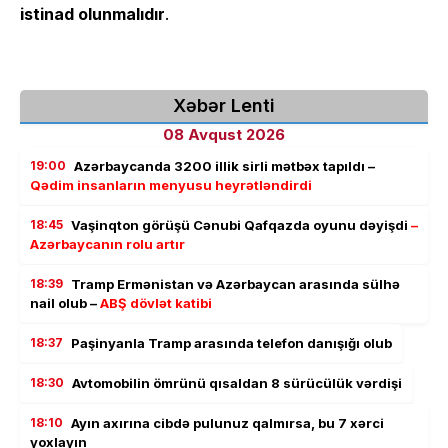
istinad olunmalıdır
.
Xəbər Lenti
08 Avqust 2026
19:00
Azərbaycanda 3200 illik sirli mətbəx tapıldı –
Qədim insanların menyusu heyrətləndirdi
18:45
Vaşinqton görüşü Cənubi Qafqazda oyunu dəyişdi
–
Azərbaycanın rolu artır
18:39
Tramp Ermənistan və Azərbaycan arasında sülhə
nail olub –
ABŞ dövlət katibi
18:37
Paşinyanla Tramp arasında telefon danışığı olub
18:30
Avtomobilin ömrünü qısaldan 8 sürücülük vərdişi
18:10
Ayın axırına cibdə pulunuz qalmırsa, bu 7 xərci
yoxlayın