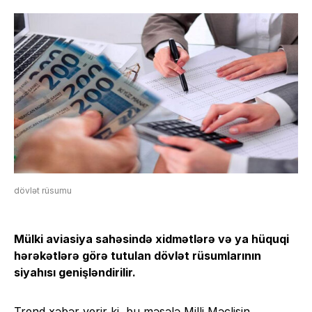
dövlət rüsumu
Mülki aviasiya sahəsində xidmətlərə və ya hüquqi
hərəkətlərə görə tutulan dövlət rüsumlarının
siyahısı genişləndirilir.
Trend xəbər verir ki, bu məsələ Milli Məclisin