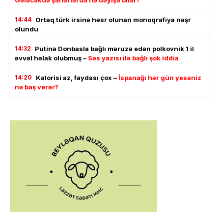
14:44
Ortaq türk irsinə həsr olunan monoqrafiya nəşr
olundu
14:32
Putinə Donbasla bağlı məruzə edən polkovnik 1 il
əvvəl həlak olubmuş –
Səs yazısı ilə bağlı şok iddia
14:20
Kalorisi az, faydası çox –
İspanağı hər gün yesəniz
nə baş verər?