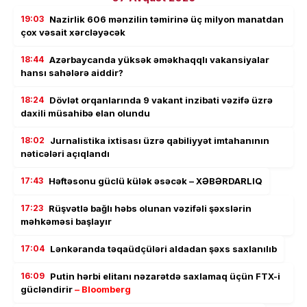
19:03
Nazirlik 606 mənzilin təmirinə üç milyon manatdan
çox vəsait xərcləyəcək
18:44
Azərbaycanda yüksək əməkhaqqlı vakansiyalar
hansı sahələrə aiddir?
18:24
Dövlət orqanlarında 9 vakant inzibati vəzifə üzrə
daxili müsahibə elan olundu
18:02
Jurnalistika ixtisası üzrə qabiliyyət imtahanının
nəticələri açıqlandı
17:43
Həftəsonu güclü külək əsəcək – XƏBƏRDARLIQ
17:23
Rüşvətlə bağlı həbs olunan vəzifəli şəxslərin
məhkəməsi başlayır
17:04
Lənkəranda təqaüdçüləri aldadan şəxs saxlanılıb
16:09
Putin hərbi elitanı nəzarətdə saxlamaq üçün FTX-i
gücləndirir
– Bloomberg