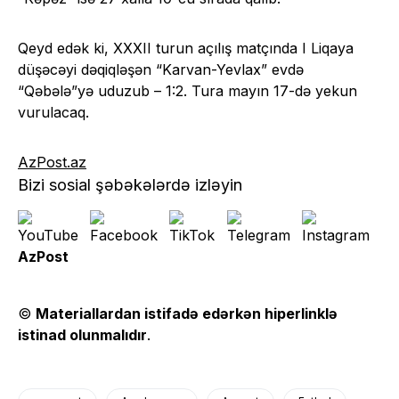
Qeyd edək ki, XXXII turun açılış matçında I Liqaya
düşəcəyi dəqiqləşən “Karvan-Yevlax” evdə
“Qəbələ”yə uduzub – 1:2. Tura mayın 17-də yekun
vurulacaq.
AzPost.az
Bizi sosial şəbəkələrdə izləyin
AzPost
©
Materiallardan istifadə edərkən hiperlinklə
istinad olunmalıdır
.