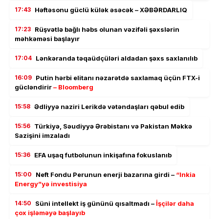
17:43
Həftəsonu güclü külək əsəcək – XƏBƏRDARLIQ
17:23
Rüşvətlə bağlı həbs olunan vəzifəli şəxslərin
məhkəməsi başlayır
17:04
Lənkəranda təqaüdçüləri aldadan şəxs saxlanılıb
16:09
Putin hərbi elitanı nəzarətdə saxlamaq üçün FTX-i
gücləndirir
– Bloomberg
15:58
Ədliyyə naziri Lerikdə vətəndaşları qəbul edib
15:56
Türkiyə, Səudiyyə Ərəbistanı və Pakistan Məkkə
Sazişini imzaladı
15:36
EFA uşaq futbolunun inkişafına fokuslanıb
15:00
Neft Fondu Perunun enerji bazarına girdi –
“Inkia
Energy”yə investisiya
14:50
Süni intellekt iş gününü qısaltmadı –
İşçilər daha
çox işləməyə başlayıb