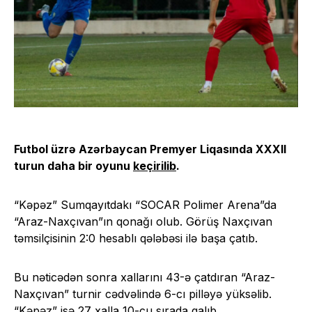
Futbol üzrə Azərbaycan Premyer Liqasında XXXII
turun daha bir oyunu
keçirilib
.
“Kəpəz” Sumqayıtdakı “SOCAR Polimer Arena”da
“Araz-Naxçıvan”ın qonağı olub. Görüş Naxçıvan
təmsilçisinin 2:0 hesablı qələbəsi ilə başa çatıb.
Bu nəticədən sonra xallarını 43-ə çatdıran “Araz-
Naxçıvan” turnir cədvəlində 6-cı pilləyə yüksəlib.
“Kəpəz” isə 27 xalla 10-cu sırada qalıb.