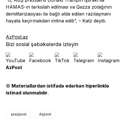
“O, ABŞ prezidenti Donald Trampın iştirakı ilə
HAMAS-ın tərksilah edilməsi və Qəzza zolağının
demilitarizasiyası ilə bağlı əldə edilən razılaşmanı
həyata keçirməkdən imtina edib”, – Katz deyib.
AzPost.az
Bizi sosial şəbəkələrdə izləyin
AzPost
©
Materiallardan istifadə edərkən hiperlinklə
istinad olunmalıdır
.
azazpost
Azpost