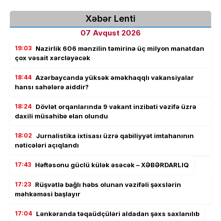
Xəbər Lenti
07 Avqust 2026
19:03
Nazirlik 606 mənzilin təmirinə üç milyon manatdan
çox vəsait xərcləyəcək
18:44
Azərbaycanda yüksək əməkhaqqlı vakansiyalar
hansı sahələrə aiddir?
18:24
Dövlət orqanlarında 9 vakant inzibati vəzifə üzrə
daxili müsahibə elan olundu
18:02
Jurnalistika ixtisası üzrə qabiliyyət imtahanının
nəticələri açıqlandı
17:43
Həftəsonu güclü külək əsəcək – XƏBƏRDARLIQ
17:23
Rüşvətlə bağlı həbs olunan vəzifəli şəxslərin
məhkəməsi başlayır
17:04
Lənkəranda təqaüdçüləri aldadan şəxs saxlanılıb