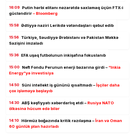
16:09
Putin hərbi elitanı nəzarətdə saxlamaq üçün FTX-i
gücləndirir
– Bloomberg
15:58
Ədliyyə naziri Lerikdə vətəndaşları qəbul edib
15:56
Türkiyə, Səudiyyə Ərəbistanı və Pakistan Məkkə
Sazişini imzaladı
15:36
EFA uşaq futbolunun inkişafına fokuslanıb
15:00
Neft Fondu Perunun enerji bazarına girdi –
“Inkia
Energy”yə investisiya
14:50
Süni intellekt iş gününü qısaltmadı –
İşçilər daha
çox işləməyə başlayıb
14:30
ABŞ kəşfiyyatı xəbərdarlıq etdi –
Rusiya NATO
ölkəsinə hücum edə bilər
14:10
Hörmüz boğazında kritik razılaşma –
İran və Oman
60 günlük plan hazırladı