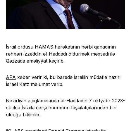
İsrail ordusu HAMAS hərəkatının hərbi qanadının
rəhbəri İzzəddin əl-Həddadı öldürmək məqsədi ilə
Qəzzada əməliyyat
keçirib
.
APA
xəbər verir ki, bu barədə İsrailin müdafiə naziri
İsrael Katz məlumat verib.
Nazirliyin açıqlamasında əl-Həddadın 7 oktyabr 2023-
cü ildə İsrailə qarşı hücumun təşkilatçılarından biri
olduğu bildirilib.