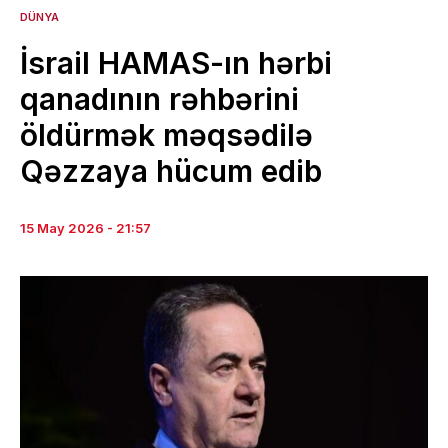
DÜNYA
İsrail HAMAS-ın hərbi
qanadının rəhbərini
öldürmək məqsədilə
Qəzzaya hücum edib
15 May 2026 - 21:57