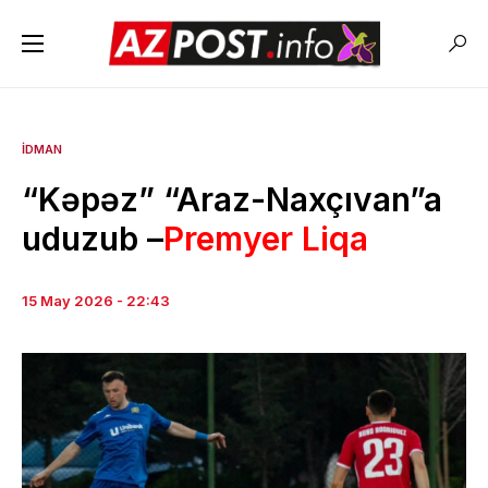
İDMAN
“Kəpəz” “Araz-Naxçıvan”a
uduzub –
Premyer Liqa
15 May 2026 - 22:43