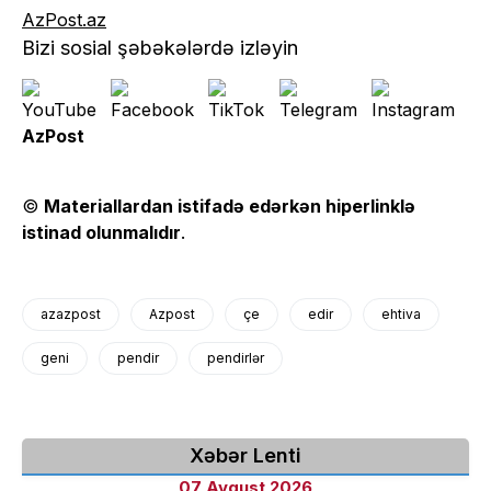
AzPost.az
Bizi sosial şəbəkələrdə izləyin
AzPost
©
Materiallardan istifadə edərkən hiperlinklə
istinad olunmalıdır
.
azazpost
Azpost
çe
edir
ehtiva
geni
pendir
pendirlər
Xəbər Lenti
07 Avqust 2026