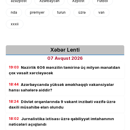
azazpost
Azərbaycan
Azpost
Futbol
nda
premyer
turun
üzrə
van
xxxii
Xəbər Lenti
07 Avqust 2026
19:03
Nazirlik 606 mənzilin təmirinə üç milyon manatdan
çox vəsait xərcləyəcək
18:44
Azərbaycanda yüksək əməkhaqqlı vakansiyalar
hansı sahələrə aiddir?
18:24
Dövlət orqanlarında 9 vakant inzibati vəzifə üzrə
daxili müsahibə elan olundu
18:02
Jurnalistika ixtisası üzrə qabiliyyət imtahanının
nəticələri açıqlandı