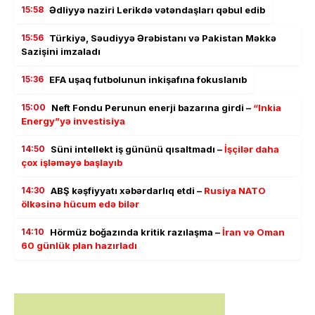
15:58
Ədliyyə naziri Lerikdə vətəndaşları qəbul edib
15:56
Türkiyə, Səudiyyə Ərəbistanı və Pakistan Məkkə
Sazişini imzaladı
15:36
EFA uşaq futbolunun inkişafına fokuslanıb
15:00
Neft Fondu Perunun enerji bazarına girdi –
“Inkia
Energy”yə investisiya
14:50
Süni intellekt iş gününü qısaltmadı –
İşçilər daha
çox işləməyə başlayıb
14:30
ABŞ kəşfiyyatı xəbərdarlıq etdi –
Rusiya NATO
ölkəsinə hücum edə bilər
14:10
Hörmüz boğazında kritik razılaşma –
İran və Oman
60 günlük plan hazırladı