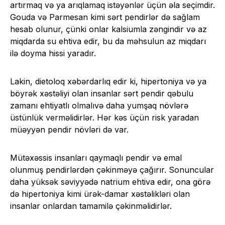
artırmaq və ya arıqlamaq istəyənlər üçün əla seçimdir.
Gouda və Parmesan kimi sərt pendirlər də sağlam
hesab olunur, çünki onlar kalsiumla zəngindir və az
miqdarda su ehtiva edir, bu da məhsulun az miqdarı
ilə doyma hissi yaradır.
Lakin, dietoloq xəbərdarlıq edir ki, hipertoniya və ya
böyrək xəstəliyi olan insanlar sərt pendir qəbulu
zamanı ehtiyatlı olmalıvə daha yumşaq növlərə
üstünlük verməlidirlər. Hər kəs üçün risk yaradan
müəyyən pendir növləri də var.
Mütəxəssis insanları qaymaqlı pendir və emal
olunmuş pendirlərdən çəkinməyə çağırır. Sonuncular
daha yüksək səviyyədə natrium ehtiva edir, ona görə
də hipertoniya kimi ürək-damar xəstəlikləri olan
insanlar onlardan tamamilə çəkinməlidirlər.