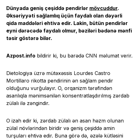
Dünyada geniş çeşiddə pendirlər
mövcuddur
.
Əksəriyyəti sağlamlıq üçün faydalı olan dəyərli
qida maddələri ehtiva edir. Lakin, bütün pendirlər
eyni dərəcədə faydalı olmur, bəziləri bədənə mənfi
təsir göstərə bilər.
Azpost.info
bildirir ki, bu barədə CNN məlumat verir.
Dietologiya üzrə mütəxəssis Lourdes Castro
Mortillaro rikotta pendirinin ən sağlam pendir
olduğunu vurğulayır. O, orqanizm tərəfindən
asanlıqla mənimsənilən konsentratlaşdırılmış zərdab
zülalı ilə zəngindir.
O izah edir ki, zərdab zülalı ən asan həzm olunan
zülal növlərindən biridir və geniş çeşiddə amin
turşuları ehtiva edir. Buna görə də, əzələ kütləsini