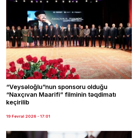
“Veysəloğlu”nun sponsoru olduğu
“Naxçıvan Maarifi” filminin təqdimatı
keçirilib
19 Fevral 2026 - 17:01