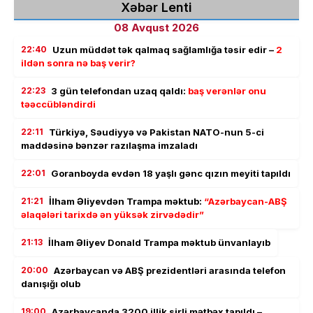
Xəbər Lenti
08 Avqust 2026
22:40
Uzun müddət tək qalmaq sağlamlığa təsir edir –
2
ildən sonra nə baş verir?
22:23
3 gün telefondan uzaq qaldı:
baş verənlər onu
təəccübləndirdi
22:11
Türkiyə, Səudiyyə və Pakistan NATO-nun 5-ci
maddəsinə bənzər razılaşma imzaladı
22:01
Goranboyda evdən 18 yaşlı gənc qızın meyiti tapıldı
21:21
İlham Əliyevdən Trampa məktub:
“Azərbaycan-ABŞ
əlaqələri tarixdə ən yüksək zirvədədir”
21:13
İlham Əliyev Donald Trampa məktub ünvanlayıb
20:00
Azərbaycan və ABŞ prezidentləri arasında telefon
danışığı olub
19:00
Azərbaycanda 3200 illik sirli mətbəx tapıldı –