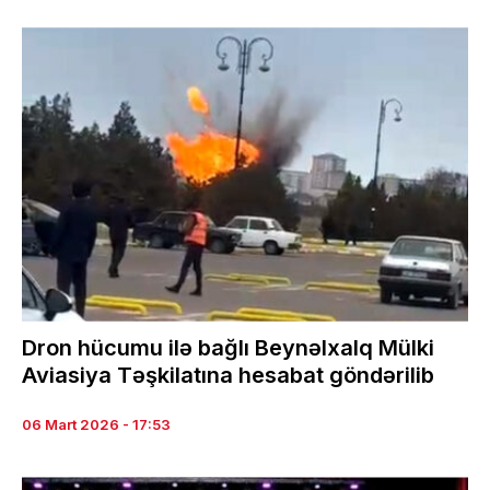
Dron hücumu ilə bağlı Beynəlxalq Mülki
Aviasiya Təşkilatına hesabat göndərilib
06 Mart 2026 - 17:53