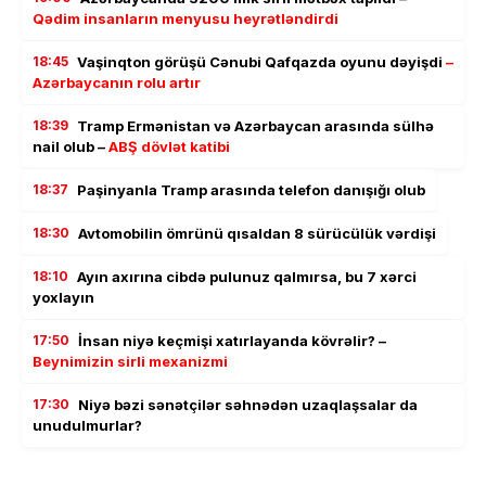
Qədim insanların menyusu heyrətləndirdi
18:45
Vaşinqton görüşü Cənubi Qafqazda oyunu dəyişdi
–
Azərbaycanın rolu artır
18:39
Tramp Ermənistan və Azərbaycan arasında sülhə
nail olub –
ABŞ dövlət katibi
18:37
Paşinyanla Tramp arasında telefon danışığı olub
18:30
Avtomobilin ömrünü qısaldan 8 sürücülük vərdişi
18:10
Ayın axırına cibdə pulunuz qalmırsa, bu 7 xərci
yoxlayın
17:50
İnsan niyə keçmişi xatırlayanda kövrəlir? –
Beynimizin sirli mexanizmi
17:30
Niyə bəzi sənətçilər səhnədən uzaqlaşsalar da
unudulmurlar?