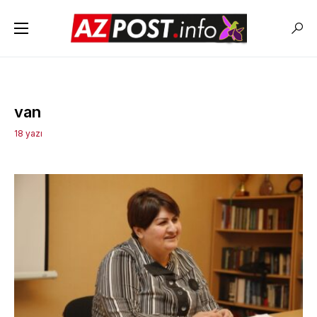
van
18 yazı