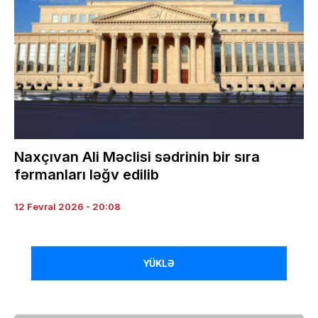
Naxçıvan Ali Məclisi sədrinin bir sıra
fərmanları ləğv edilib
12 Fevral 2026 - 20:08
YÜKLƏ