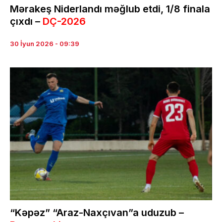
Mərakeş Niderlandı məğlub etdi, 1/8 finala
çıxdı –
DÇ-2026
30 İyun 2026 - 09:39
“Kəpəz” “Araz-Naxçıvan”a uduzub –