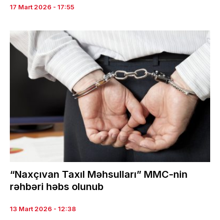
17 Mart 2026 - 17:55
“Naxçıvan Taxıl Məhsulları” MMC-nin
rəhbəri həbs olunub
13 Mart 2026 - 12:38