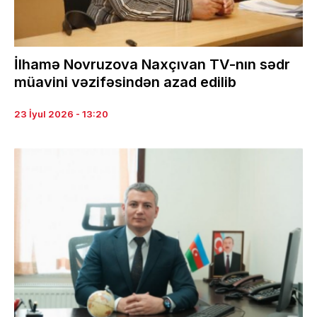
İlhamə Novruzova Naxçıvan TV-nın sədr
müavini vəzifəsindən azad edilib
23 İyul 2026 - 13:20